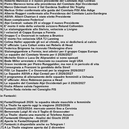
26]
Roberto Malvezzi è il nuovo presidente del Comitato Alpi Centrali
26]
Pietro Marocco torna alla presidenza del Comitato Alpi Occidentali
26]
Marco Odermatt riceve il Val Gardena Sudtirol Ski Trophy
26]
Markus Ortler confermato alla guida del Comitato FISI Alto Adige
26]
Alberto Ruggeri confermato alla Presidenza del Comitato Lazio-Sardegna
26]
ASIVA: Albert Chatrian è stato eletto Presidente
26]
Buon compleanno Federica!
26]
Alpi Centrali: sabato 25 si elegge il nuovo Presidente
26]
E' morto il mito della velocità svizzero Roland Collombin
26]
Le slalomgigantiste allo Stelvio, velociste a Livigno
26]
I velocisti di Coppa Europa a Formia
26]
Gruppo C e Osservati in raduno a Brunico
26]
E' morto l'ex velocista USA TJ Lanning
26]
Celina Haller appende gli sci al chiodo, ora si dedicherà al calcio
26]
E' ufficiale: Lara Colturi entra nei Rebels di Head
26]
Federica Brignone ha ricevuto l'Ambrogino d'oro
26]
Slalomgigantiste a Formia; test atletici per il gruppo Coppa Europa
26]
Le squadre del Comitato Veneto per il 2026/2027
26]
Michelle Gisin e Luca De Aliprandini si sono sposati
26]
Bode Miller arrestato e rilasciato su cauzione negli USA
26]
Grave incidente per Pietro Runggaldier, ma non è in pericolo di vita
26]
Consegnata a Franzoni la gonddola della Streif
26]
FISI: Le Squadre C e Osservati per la stagione 2026/2027
26]
Le Squadre ASIVA e Alpi Centali per il 2026/2027
26]
Il programma di allenamento delle squadre femminili a Ushuaia
26]
E' ufficiale: Alice Robinson passa a Head
26]
Le squadre del Comitato Alpi Occidentali per il 2026/2027
26]
Giulia Albano saluta l'agonismo
26]
Flavio Roda rieletto nel Consiglio FIS
zie Fantaski:
26]
FantaOlimpiadi 2026: la squadra ideale maschile e femminile
25]
La Thuile ha aperto oggi la stagione 2025/2026
23]
Fantaski 2023/2024: mercato uomini fino a Cervinia
20]
Benvenuto Luigi! Al via il Taglio di Grasscutter
19]
La Thuile: diamo una manche al Telefono Azzurro
18]
Fantanotti Olimpiche - Analisi dei Giochi 2018
18]
Aperte le FantaOlimpiadi 2018!
17]
Fantaski.it disponibile anche su Telegram !
17]
A La Thuile stagione aperta dal 2 dicembre