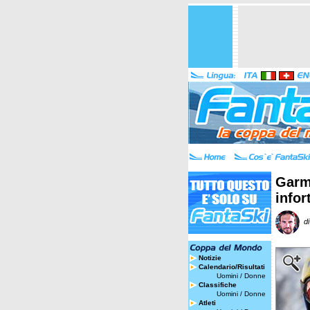
Garmi
infor
di
Notizie
Calendario/Risultati
Uomini
/
Donne
Classifiche
Uomini
/
Donne
Atleti