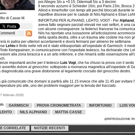
poi Allegre 3/o a +0.15, Odermatt 5/o a 3 decimi.
Il secondo azzurro è Schieder 16/o, poi Paris 23/o, Bosca 2
Alliod e Innerhofer con tempi alti perchè bloccati durante le
taphoto
rispettive discese per le cadute di Nils Alphand e Elian Leht
filo di
Casse M.
INFORTUNI PER ALPHAND, LEHTO, VOGT - Per
Alphand
aveva fatto segnare parziali elevati nei vari settori, è una c
con alcune conseguenze: la federsci francese ha comunica
Commenti
Nils ha riportato una lussazione all'articolazione acromiocl
della spalla destra, oltre a un trauma alle costole ma non g
trerà in patria per ulteriori accertamenti e dovrà fermarsi per almeno tre settimane.
dese
Lehto
è finito nelle reti ed è stato elitrasportato all'ospedale di Garmisch: il med
 Risto Kemppainen, in comunicazione con l'ospedale tedesco, ha dichiarato che Le
 lesioni alla zona toracica e a un arto inferiore, e che rimarrà sotto osservazione all
sch.
nze importanti anche per il tedesco
Luis Vogt
, che ha chiuso la prova con il sesto
 avvertito dolore al ginocchio: sottoposto a risonanza magnetica all'ospedale di G
ta diagnosticata una grave distorsione al legamento crociato del ginocchio destro.
 già comunicato che domani si partirà alle 11.15 invece che alle 11.45 per evitare l
mperature più alte, uno dei problemi maggiori per la tenuta del tracciato.
7 febbraio 2026)
TI:
GARMISCH
PROVA CRONOMETRATA
INFORTUNIO
LUIS VO
 LEHTO
NILS ALPHAND
MATTIA CASSE
@RIPRODUZIONE RI
IE CORRELATE
NOTIZIE RECENTI