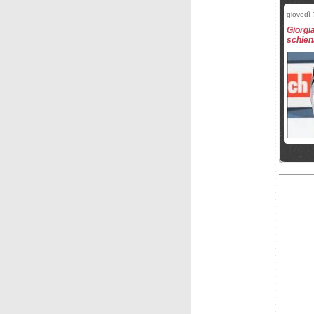
giovedì
Giorgi
schien
giovedì 
Martina
tendin
giovedì
Prove a