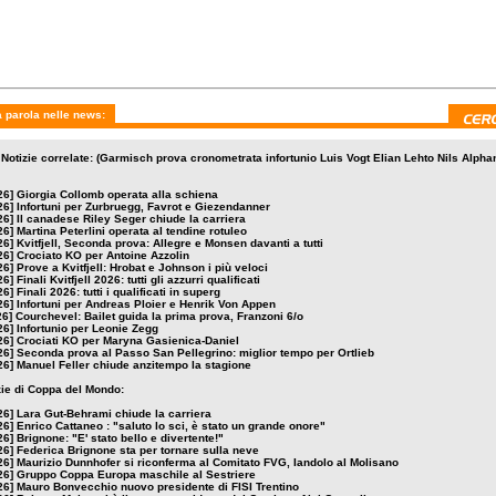
n i più veloci
azzurri qualificati
in superg
 parola nelle news:
 Notizie correlate: (Garmisch prova cronometrata infortunio Luis Vogt Elian Lehto Nils Alpha
26]
Giorgia Collomb operata alla schiena
26]
Infortuni per Zurbruegg, Favrot e Giezendanner
26]
Il canadese Riley Seger chiude la carriera
26]
Martina Peterlini operata al tendine rotuleo
26]
Kvitfjell, Seconda prova: Allegre e Monsen davanti a tutti
26]
Crociato KO per Antoine Azzolin
26]
Prove a Kvitfjell: Hrobat e Johnson i più veloci
26]
Finali Kvitfjell 2026: tutti gli azzurri qualificati
26]
Finali 2026: tutti i qualificati in superg
26]
Infortuni per Andreas Ploier e Henrik Von Appen
26]
Courchevel: Bailet guida la prima prova, Franzoni 6/o
26]
Infortunio per Leonie Zegg
26]
Crociati KO per Maryna Gasienica-Daniel
26]
Seconda prova al Passo San Pellegrino: miglior tempo per Ortlieb
26]
Manuel Feller chiude anzitempo la stagione
izie di Coppa del Mondo:
26]
Lara Gut-Behrami chiude la carriera
26]
Enrico Cattaneo : "saluto lo sci, è stato un grande onore"
26]
Brignone: "E' stato bello e divertente!"
26]
Federica Brignone sta per tornare sulla neve
26]
Maurizio Dunnhofer si riconferma al Comitato FVG, Iandolo al Molisano
26]
Gruppo Coppa Europa maschile al Sestriere
26]
Mauro Bonvecchio nuovo presidente di FISI Trentino