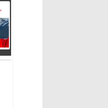
er
ne
ficati