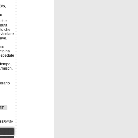
8/o,
o.
, che
aduta
to che
avicolare
rave.
ico
hto ha
'ospedale
 tempo,
armisch,
'orario
GT
SERVATA