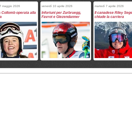
 7 maggio 2026
venerdì 10 aprile 2026
martedì 7 aprile 2026
a Collomb operata alla
Infortuni per Zurbruegg,
Il canadese Riley Seg
a
Favrot e Giezendanner
chiude la carriera
2 aprile 2026
venerdì 20 marzo 2026
venerdì 20 marzo 2026
 Peterlini operata al
Kvitfjell, Seconda prova:
Crociato KO per Antoi
e rotuleo
Allegre e Monsen davanti a
Azzolin
tutti
 19 marzo 2026
domenica 15 marzo 2026
domenica 15 marzo 2026
 Kvitfjell: Hrobat e
Finali Kvitfjell 2026: tutti gli
Finali 2026: tutti i quali