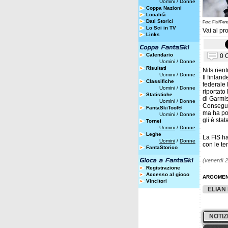
Uomini
/
Donne
Coppa Nazioni
Località
Dati Storici
Foto: Fisi/Pen
Lo Sci in TV
Vai al pro
Links
Calendario
0 
Uomini
/
Donne
Risultati
Nils rien
Uomini
/
Donne
Il finlan
Classifiche
federale
Uomini
/
Donne
riportato
Statistiche
di Garmi
Uomini
/
Donne
Consegue
FantaSkiTool®
ma ha poi
Uomini
/
Donne
gli è sta
Tornei
Uomini
/
Donne
Leghe
La FIS ha
Uomini
/
Donne
con le te
FantaStorico
(venerdì 2
Registrazione
Accesso al gioco
ARGOMEN
Vincitori
ELIAN
NOTIZ