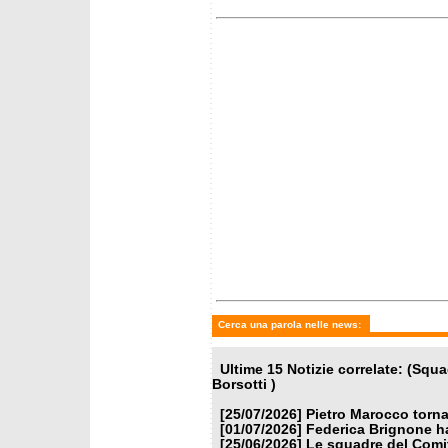
FISI: Le Squadre C e
Le Squ
Osservati per la stagione
Centali
2026/2027
giovedì 11 giugno 2026
mercoled
Flavio Roda rieletto nel
Il pro
Consiglio FIS
di Fran
velocis
Cerca una parola nelle news:
Ultime 15 Notizie correlate: (Squ
Borsotti )
[25/07/2026]
Pietro Marocco torna
[01/07/2026]
Federica Brignone ha
[25/06/2026]
Le squadre del Comit