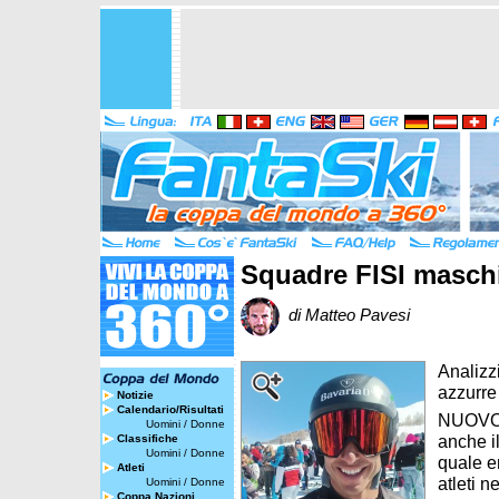
Squadre FISI maschi
di Matteo Pavesi
Analizz
azzurre
Notizie
Calendario/Risultati
NUOVO 
Uomini
/
Donne
anche il
Classifiche
Uomini
/
Donne
quale en
Atleti
atleti n
Uomini
/
Donne
Coppa Nazioni