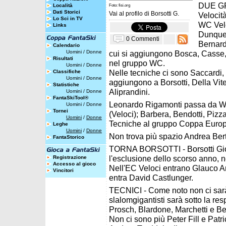
DUE GR
Località
Foto: fisi.org
Dati Storici
Vai al profilo di
Borsotti G.
Velocit
Lo Sci in TV
WC Velo
Links
Dunque 
0 Commenti
Bernard
Calendario
Uomini
/
Donne
cui si aggiungono Bosca, Casse,
Risultati
nel gruppo WC.
Uomini
/
Donne
Nelle tecniche ci sono Saccardi,
Classifiche
Uomini
/
Donne
aggiungono a Borsotti, Della Vite
Statistiche
Aliprandini.
Uomini
/
Donne
FantaSkiTool®
Leonardo Rigamonti passa da W
Uomini
/
Donne
Tornei
(Veloci); Barbera, Bendotti, Pi
Uomini
/
Donne
Tecniche al gruppo Coppa Europ
Leghe
Uomini
/
Donne
Non trova più spazio Andrea Berto
FantaStorico
TORNA BORSOTTI - Borsotti Gio
l'esclusione dello scorso anno,
Registrazione
Accesso al gioco
Nell'EC Veloci entrano Glauco A
Vincitori
entra David Castlunger.
TECNICI - Come noto non ci sarà 
slalomgigantisti sarà sotto la r
Prosch, Blardone, Marchetti e Be
Non ci sono più Peter Fill e Patr