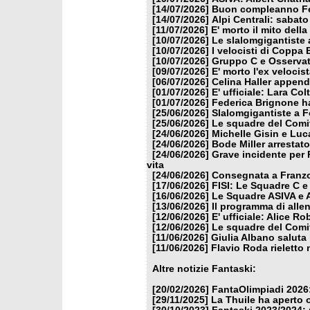
[14/07/2026]
Buon compleanno Fe
[14/07/2026]
Alpi Centrali: sabato
[11/07/2026]
E' morto il mito dell
[10/07/2026]
Le slalomgigantiste a
[10/07/2026]
I velocisti di Coppa
[10/07/2026]
Gruppo C e Osservat
[09/07/2026]
E' morto l'ex veloci
[06/07/2026]
Celina Haller appende
[01/07/2026]
E' ufficiale: Lara Co
[01/07/2026]
Federica Brignone ha
[25/06/2026]
Slalomgigantiste a F
[25/06/2026]
Le squadre del Comit
[24/06/2026]
Michelle Gisin e Luc
[24/06/2026]
Bode Miller arrestat
[24/06/2026]
Grave incidente per 
vita
[24/06/2026]
Consegnata a Franzon
[17/06/2026]
FISI: Le Squadre C e
[16/06/2026]
Le Squadre ASIVA e A
[13/06/2026]
Il programma di alle
[12/06/2026]
E' ufficiale: Alice 
[12/06/2026]
Le squadre del Comit
[11/06/2026]
Giulia Albano saluta
[11/06/2026]
Flavio Roda rieletto 
Altre notizie Fantaski:
[20/02/2026]
FantaOlimpiadi 2026:
[29/11/2025]
La Thuile ha aperto 