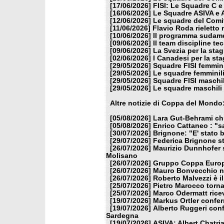
[17/06/2026]
FISI: Le Squadre C e
[16/06/2026]
Le Squadre ASIVA e A
[12/06/2026]
Le squadre del Comit
[11/06/2026]
Flavio Roda rieletto 
[10/06/2026]
Il programma sudamer
[09/06/2026]
Il team discipline te
[09/06/2026]
La Svezia per la sta
[02/06/2026]
I Canadesi per la st
[29/05/2026]
Squadre FISI femmin
[29/05/2026]
Le squadre femminili
[29/05/2026]
Squadre FISI maschi
[29/05/2026]
Le squadre maschili 
Altre notizie di Coppa del Mondo
[05/08/2026]
Lara Gut-Behrami chi
[05/08/2026]
Enrico Cattaneo : "s
[30/07/2026]
Brignone: "E' stato b
[29/07/2026]
Federica Brignone st
[26/07/2026]
Maurizio Dunnhofer s
Molisano
[26/07/2026]
Gruppo Coppa Europa
[26/07/2026]
Mauro Bonvecchio nu
[26/07/2026]
Roberto Malvezzi è i
[25/07/2026]
Pietro Marocco torna
[25/07/2026]
Marco Odermatt ricev
[19/07/2026]
Markus Ortler confer
[19/07/2026]
Alberto Ruggeri conf
Sardegna
[19/07/2026]
ASIVA: Albert Chatria