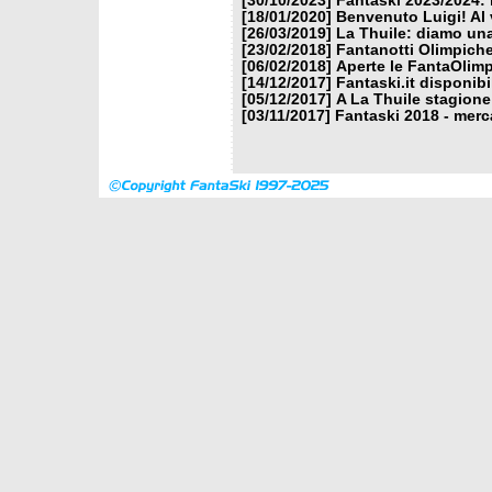
[30/10/2023]
Fantaski 2023/2024: 
[18/01/2020]
Benvenuto Luigi! Al v
[26/03/2019]
La Thuile: diamo un
[23/02/2018]
Fantanotti Olimpiche
[06/02/2018]
Aperte le FantaOlimp
[14/12/2017]
Fantaski.it disponib
[05/12/2017]
A La Thuile stagione
[03/11/2017]
Fantaski 2018 - merc