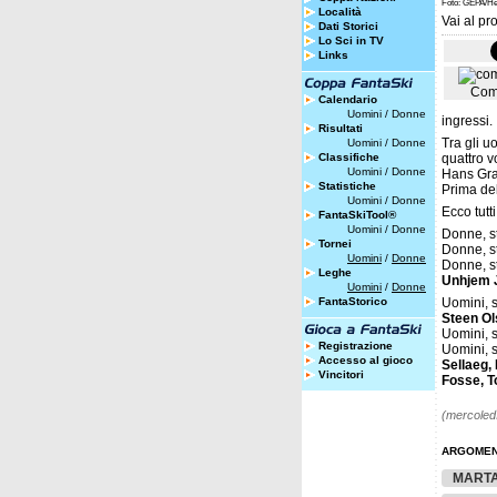
Foto: GEPA/H
Località
Vai al pro
Dati Storici
Lo Sci in TV
Links
Com
Calendario
Uomini
/
Donne
ingressi.
Risultati
Tra gli u
Uomini
/
Donne
Classifiche
quattro v
Uomini
/
Donne
Hans Gra
Statistiche
Prima del
Uomini
/
Donne
Ecco tutti
FantaSkiTool®
Uomini
/
Donne
Donne, s
Tornei
Donne, s
Uomini
/
Donne
Donne, s
Leghe
Unhjem 
Uomini
/
Donne
FantaStorico
Uomini, s
Steen Ol
Uomini, s
Registrazione
Uomini, s
Accesso al gioco
Sellaeg,
Vincitori
Fosse, T
(mercoledì
ARGOMEN
MART