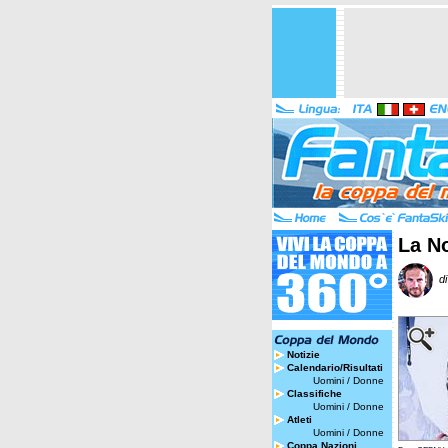
La No
di
Notizie
Calendario/Risultati
Uomini
/
Donne
Classifiche
Uomini
/
Donne
Atleti
Uomini
/
Donne
Coppa Nazioni