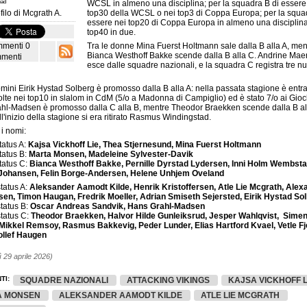
ead
WCSL in almeno una disciplina; per la squadra B di essere
filo di
Mcgrath A.
top30 della WCSL o nei top3 di Coppa Europa; per la squa
essere nei top20 di Coppa Europa in almeno una disciplina
top40 in due.
Tra le donne Mina Fuerst Holtmann sale dalla B alla A, men
0
Bianca Westhoff Bakke scende dalla B alla C. Andrine Maer
menti
esce dalle squadre nazionali, e la squadra C registra tre nu
omini Eirik Hystad Solberg è promosso dalla B alla A: nella passata stagione è entr
olte nei top10 in slalom in CdM (5/o a Madonna di Campiglio) ed è stato 7/o ai Gioc
hl-Madsen è promosso dalla C alla B, mentre Theodor Braekken scende dalla B al
l'inizio della stagione si era ritirato Rasmus Windingstad.
 i nomi:
tatus A:
Kajsa Vickhoff Lie, Thea Stjernesund, Mina Fuerst Holtmann
tatus B:
Marta Monsen, Madeleine Sylvester-Davik
tatus C:
Bianca Westhoff Bakke, Pernille Dyrstad Lydersen, Inni Holm Wembsta
Johansen, Felin Borge-Andersen, Helene Unhjem Oveland
tatus A:
Aleksander Aamodt Kilde, Henrik Kristoffersen, Atle Lie Mcgrath, Alex
sen, Timon Haugan, Fredrik Moeller, Adrian Smiseth Sejersted, Eirik Hystad So
tatus B:
Oscar Andreas Sandvik, Hans Grahl-Madsen
tatus C:
Theodor Braekken, Halvor Hilde Gunleiksrud, Jesper Wahlqvist, Sime
 Mikkel Remsoy, Rasmus Bakkevig, Peder Lunder, Elias Hartford Kvael, Vetle Fj
ollef Haugen
 29 aprile 2026)
TI:
SQUADRE NAZIONALI
ATTACKING VIKINGS
KAJSA VICKHOFF L
A MONSEN
ALEKSANDER AAMODT KILDE
ATLE LIE MCGRATH