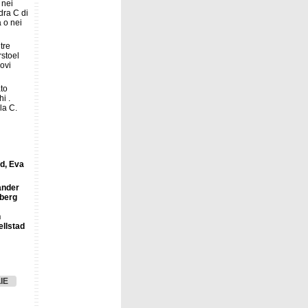
 nei
dra C di
 o nei
tre
stoel
ovi
ato
hi .
la C.
d, Eva
ander
lberg
n
ellstad
IE