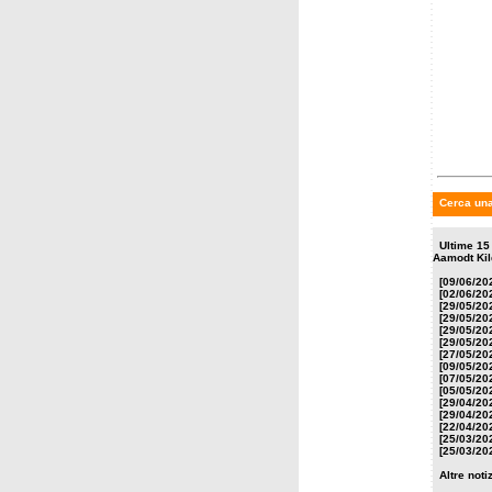
mercole
Frances
2026/
Cerca una
Ultime 15
Aamodt Kil
[09/06/20
[02/06/20
[29/05/20
[29/05/20
[29/05/20
[29/05/20
[27/05/20
[09/05/20
[07/05/20
[05/05/20
[29/04/20
[29/04/20
[22/04/20
[25/03/20
[25/03/20
Altre not