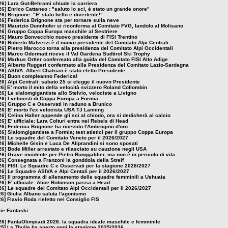
26]
Lara Gut-Behrami chiude la carriera
26]
Enrico Cattaneo : "saluto lo sci, è stato un grande onore"
26]
Brignone: "E' stato bello e divertente!"
26]
Federica Brignone sta per tornare sulla neve
26]
Maurizio Dunnhofer si riconferma al Comitato FVG, Iandolo al Molisano
26]
Gruppo Coppa Europa maschile al Sestriere
26]
Mauro Bonvecchio nuovo presidente di FISI Trentino
26]
Roberto Malvezzi è il nuovo presidente del Comitato Alpi Centrali
26]
Pietro Marocco torna alla presidenza del Comitato Alpi Occidentali
26]
Marco Odermatt riceve il Val Gardena Sudtirol Ski Trophy
26]
Markus Ortler confermato alla guida del Comitato FISI Alto Adige
26]
Alberto Ruggeri confermato alla Presidenza del Comitato Lazio-Sardegna
26]
ASIVA: Albert Chatrian è stato eletto Presidente
26]
Buon compleanno Federica!
26]
Alpi Centrali: sabato 25 si elegge il nuovo Presidente
26]
E' morto il mito della velocità svizzero Roland Collombin
26]
Le slalomgigantiste allo Stelvio, velociste a Livigno
26]
I velocisti di Coppa Europa a Formia
26]
Gruppo C e Osservati in raduno a Brunico
26]
E' morto l'ex velocista USA TJ Lanning
26]
Celina Haller appende gli sci al chiodo, ora si dedicherà al calcio
26]
E' ufficiale: Lara Colturi entra nei Rebels di Head
26]
Federica Brignone ha ricevuto l'Ambrogino d'oro
26]
Slalomgigantiste a Formia; test atletici per il gruppo Coppa Europa
26]
Le squadre del Comitato Veneto per il 2026/2027
26]
Michelle Gisin e Luca De Aliprandini si sono sposati
26]
Bode Miller arrestato e rilasciato su cauzione negli USA
26]
Grave incidente per Pietro Runggaldier, ma non è in pericolo di vita
26]
Consegnata a Franzoni la gonddola della Streif
26]
FISI: Le Squadre C e Osservati per la stagione 2026/2027
26]
Le Squadre ASIVA e Alpi Centali per il 2026/2027
26]
Il programma di allenamento delle squadre femminili a Ushuaia
26]
E' ufficiale: Alice Robinson passa a Head
26]
Le squadre del Comitato Alpi Occidentali per il 2026/2027
26]
Giulia Albano saluta l'agonismo
26]
Flavio Roda rieletto nel Consiglio FIS
zie Fantaski:
26]
FantaOlimpiadi 2026: la squadra ideale maschile e femminile
25]
La Thuile ha aperto oggi la stagione 2025/2026