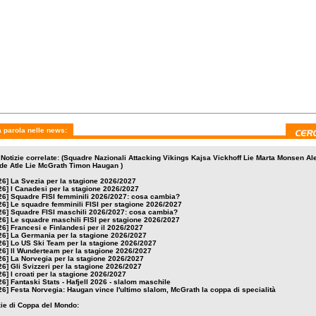
dì 27 maggio 2026
sabato 9 maggio 2026
giovedì 7 maggio 2026
i e Finlandesi per il
La Germania per la stagione
Lo US Ski Team per la
2027
2026/2027
stagione 2026/2027
 parola nelle news:
 Notizie correlate: (Squadre Nazionali Attacking Vikings Kajsa Vickhoff Lie Marta Monsen A
de Atle Lie McGrath Timon Haugan )
26]
La Svezia per la stagione 2026/2027
26]
I Canadesi per la stagione 2026/2027
26]
Squadre FISI femminili 2026/2027: cosa cambia?
26]
Le squadre femminili FISI per stagione 2026/2027
26]
Squadre FISI maschili 2026/2027: cosa cambia?
26]
Le squadre maschili FISI per stagione 2026/2027
26]
Francesi e Finlandesi per il 2026/2027
26]
La Germania per la stagione 2026/2027
26]
Lo US Ski Team per la stagione 2026/2027
26]
Il Wunderteam per la stagione 2026/2027
26]
La Norvegia per la stagione 2026/2027
26]
Gli Svizzeri per la stagione 2026/2027
26]
I croati per la stagione 2026/2027
26]
Fantaski Stats - Hafjell 2026 - slalom maschile
26]
Festa Norvegia: Haugan vince l'ultimo slalom, McGrath la coppa di specialità
izie di Coppa del Mondo: