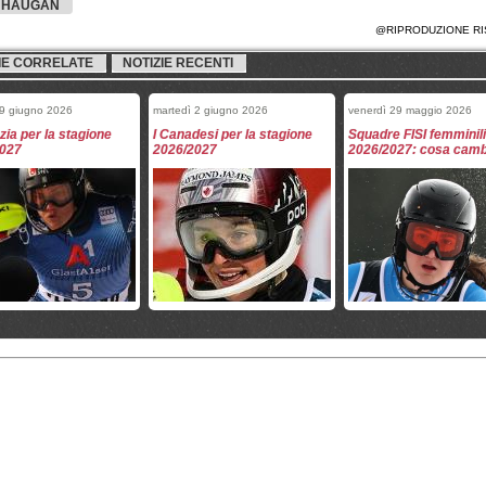
 HAUGAN
@RIPRODUZIONE RI
IE CORRELATE
NOTIZIE RECENTI
 9 giugno 2026
martedì 2 giugno 2026
venerdì 29 maggio 2026
zia per la stagione
I Canadesi per la stagione
Squadre FISI femminili
2027
2026/2027
2026/2027: cosa camb
 29 maggio 2026
venerdì 29 maggio 2026
venerdì 29 maggio 2026
adre femminili FISI
Squadre FISI maschili
Le squadre maschili FI
agione 2026/2027
2026/2027: cosa cambia?
stagione 2026/2027