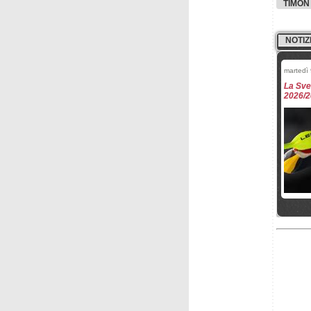
TIMON
NOTIZ
martedì
La Sve
2026/
venerdì
Le squ
per st