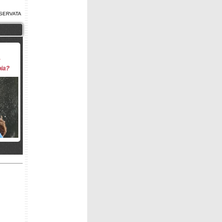
SERVATA
ia?
SI per