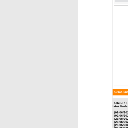
Cerca una
Ultime 15
Istok Rode
[09/06/20
[02/06/20
[29/05/20
[29/05/20
[29/05/20