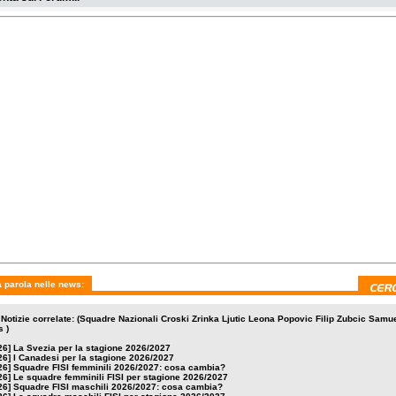
 parola nelle news:
 Notizie correlate: (Squadre Nazionali Croski Zrinka Ljutic Leona Popovic Filip Zubcic Samu
s )
26]
La Svezia per la stagione 2026/2027
26]
I Canadesi per la stagione 2026/2027
26]
Squadre FISI femminili 2026/2027: cosa cambia?
26]
Le squadre femminili FISI per stagione 2026/2027
26]
Squadre FISI maschili 2026/2027: cosa cambia?