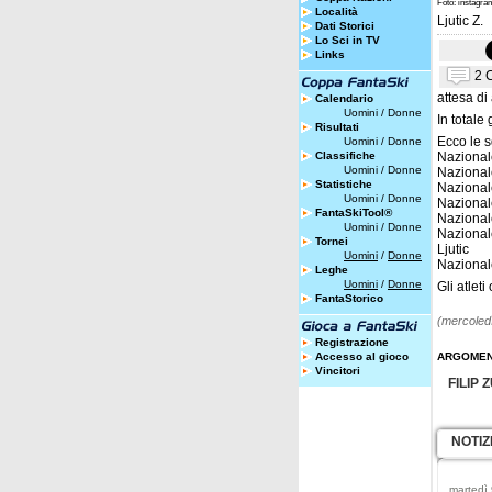
Foto: instagram
Località
Ljutic Z.
Dati Storici
Lo Sci in TV
Links
2 
attesa di
Calendario
Uomini
/
Donne
In totale
Risultati
Ecco le 
Uomini
/
Donne
Classifiche
Nazional
Uomini
/
Donne
Nazional
Statistiche
Nazional
Uomini
/
Donne
Nazionale
FantaSkiTool®
Nazional
Uomini
/
Donne
Nazionale
Tornei
Ljutic
Uomini
/
Donne
Nazionale
Leghe
Uomini
/
Donne
Gli atlet
FantaStorico
(mercoledì
Registrazione
Accesso al gioco
ARGOMEN
Vincitori
FILIP 
NOTIZ
martedì