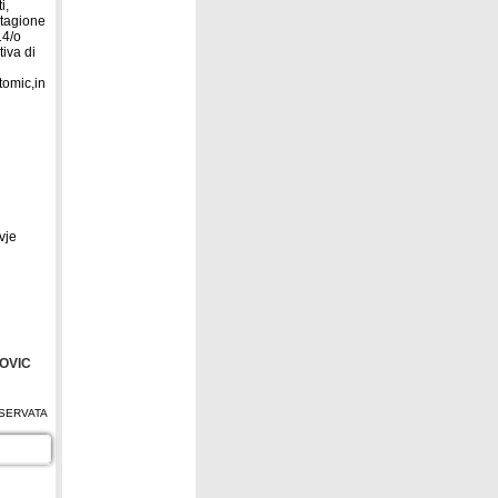
i,
stagione
14/o
iva di
Atomic,in
vje
OVIC
SERVATA