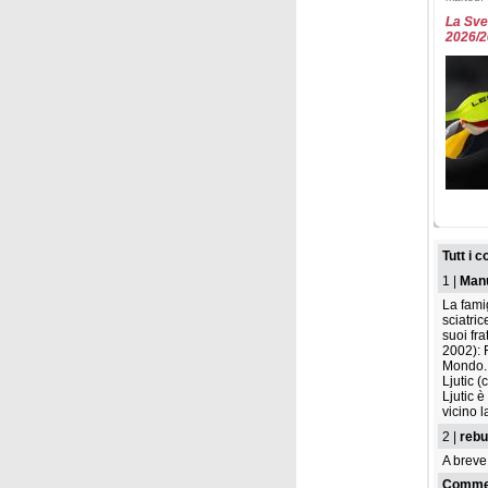
La Sve
2026/
venerdì
Le squ
per st
Tutt i 
1 |
Man
La fami
sciatri
suoi fra
2002): 
Mondo. D
Ljutic (
Ljutic è
vicino l
mercole
2 |
reb
Frances
A breve 
2026/
Commen