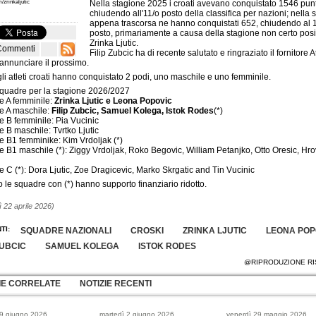
/zrinkaljutic
Nella stagione 2025 i croati avevano conquistato 1546 punt
chiudendo all'11/o posto della classifica per nazioni; nella 
appena trascorsa ne hanno conquistati 652, chiudendo al 
posto, primariamente a causa della stagione non certo posit
Zrinka Ljutic.
Commenti
Filip Zubcic ha di recente salutato e ringraziato il fornitore 
 annunciare il prossimo.
 gli atleti croati hanno conquistato 2 podi, uno maschile e uno femminile.
squadre per la stagione 2026/2027
e A femminile:
Zrinka Ljutic e Leona Popovic
e A maschile:
Filip Zubcic, Samuel Kolega, Istok Rodes
(*)
e B femminile: Pia Vucinic
 B maschile: Tvrtko Ljutic
e B1 femminike: Kim Vrdoljak (*)
 B1 maschile (*): Ziggy Vrdoljak, Roko Begovic, William Petanjko, Otto Oresic, Hro
 C (*): Dora Ljutic, Zoe Dragicevic, Marko Skrgatic and Tin Vucinic
i o le squadre con (*) hanno supporto finanziario ridotto.
 22 aprile 2026)
TI:
SQUADRE NAZIONALI
CROSKI
ZRINKA LJUTIC
LEONA POP
ZUBCIC
SAMUEL KOLEGA
ISTOK RODES
@RIPRODUZIONE RI
IE CORRELATE
NOTIZIE RECENTI
 9 giugno 2026
martedì 2 giugno 2026
venerdì 29 maggio 2026