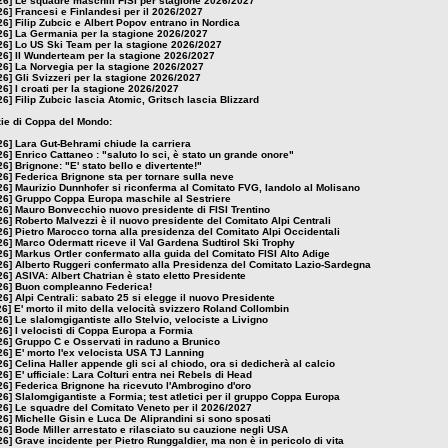
26]
Le squadre maschili FISI per stagione 2026/2027
26]
Francesi e Finlandesi per il 2026/2027
26]
Filip Zubcic e Albert Popov entrano in Nordica
26]
La Germania per la stagione 2026/2027
26]
Lo US Ski Team per la stagione 2026/2027
26]
Il Wunderteam per la stagione 2026/2027
26]
La Norvegia per la stagione 2026/2027
26]
Gli Svizzeri per la stagione 2026/2027
26]
I croati per la stagione 2026/2027
26]
Filip Zubcic lascia Atomic, Gritsch lascia Blizzard
izie di Coppa del Mondo:
26]
Lara Gut-Behrami chiude la carriera
26]
Enrico Cattaneo : "saluto lo sci, è stato un grande onore"
26]
Brignone: "E' stato bello e divertente!"
26]
Federica Brignone sta per tornare sulla neve
26]
Maurizio Dunnhofer si riconferma al Comitato FVG, Iandolo al Molisano
26]
Gruppo Coppa Europa maschile al Sestriere
26]
Mauro Bonvecchio nuovo presidente di FISI Trentino
26]
Roberto Malvezzi è il nuovo presidente del Comitato Alpi Centrali
26]
Pietro Marocco torna alla presidenza del Comitato Alpi Occidentali
26]
Marco Odermatt riceve il Val Gardena Sudtirol Ski Trophy
26]
Markus Ortler confermato alla guida del Comitato FISI Alto Adige
26]
Alberto Ruggeri confermato alla Presidenza del Comitato Lazio-Sardegna
26]
ASIVA: Albert Chatrian è stato eletto Presidente
26]
Buon compleanno Federica!
26]
Alpi Centrali: sabato 25 si elegge il nuovo Presidente
26]
E' morto il mito della velocità svizzero Roland Collombin
26]
Le slalomgigantiste allo Stelvio, velociste a Livigno
26]
I velocisti di Coppa Europa a Formia
26]
Gruppo C e Osservati in raduno a Brunico
26]
E' morto l'ex velocista USA TJ Lanning
26]
Celina Haller appende gli sci al chiodo, ora si dedicherà al calcio
26]
E' ufficiale: Lara Colturi entra nei Rebels di Head
26]
Federica Brignone ha ricevuto l'Ambrogino d'oro
26]
Slalomgigantiste a Formia; test atletici per il gruppo Coppa Europa
26]
Le squadre del Comitato Veneto per il 2026/2027
26]
Michelle Gisin e Luca De Aliprandini si sono sposati
26]
Bode Miller arrestato e rilasciato su cauzione negli USA
26]
Grave incidente per Pietro Runggaldier, ma non è in pericolo di vita