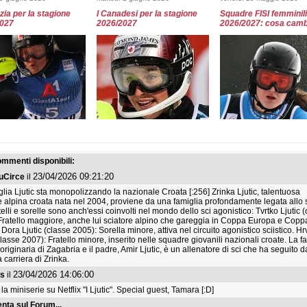
zia per la stagione
I Canadesi per la stagione
Squadre FISI femminili
2027
2026/2027
2026/2027: cosa camb
 29 maggio 2026
venerdì 29 maggio 2026
venerdì 29 maggio 2026
adre femminili FISI
Squadre FISI maschili
Le squadre maschili FI
agione 2026/2027
2026/2027: cosa cambia?
stagione 2026/2027
commenti disponibili:
23/04/2026 09:21:20
uCirce
il
glia Ljutic sta monopolizzando la nazionale Croata [:256] Zrinka Ljutic, talentuosa
ce alpina croata nata nel 2004, proviene da una famiglia profondamente legata allo sc
telli e sorelle sono anch'essi coinvolti nel mondo dello sci agonistico: Tvrtko Ljutic 
Fratello maggiore, anche lui sciatore alpino che gareggia in Coppa Europa e Copp
ora Ljutic (classe 2005): Sorella minore, attiva nel circuito agonistico sciistico. Hr
classe 2007): Fratello minore, inserito nelle squadre giovanili nazionali croate. La f
 originaria di Zagabria e il padre, Amir Ljutic, è un allenatore di sci che ha seguito d
a carriera di Zrinka.
dì 27 maggio 2026
martedì 26 maggio 2026
sabato 9 maggio 2026
23/04/2026 14:06:00
us
il
i e Finlandesi per il
Filip Zubcic e Albert Popov
La Germania per la st
la miniserie su Netflix "I Ljutic". Special guest, Tamara [:D]
2027
entrano in Nordica
2026/2027
ta sul Forum...