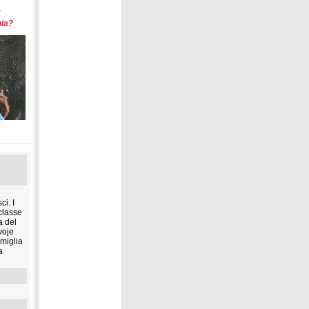
ia?
SI per
i. I
(classe
a del
voje
amiglia
a
agione