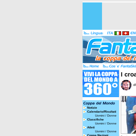
I cro
di
Notizie
Calendario/Risultati
Uomini
/
Donne
Classifiche
Uomini
/
Donne
Atleti
Uomini
/
Donne
Coppa Nazioni