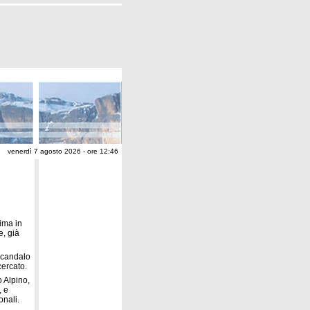
venerdì 7 agosto 2026 - ore 12:46
ima in
e, già
 scandalo
cercato.
o Alpino,
, e
nali.