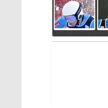
venerdì 10 luglio 2026
giovedì 
Gruppo C e Osservati in
Slalomg
raduno a Brunico
test atl
Coppa 
mercoledì 10 giugno 2026
martedì 
Il programma sudamericano
Il team
di Franzoni, Paris e i
Passo d
velocisti