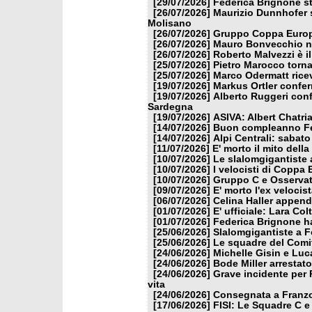
[29/07/2026]
Federica Brignone st
[26/07/2026]
Maurizio Dunnhofer s
Molisano
[26/07/2026]
Gruppo Coppa Europa
[26/07/2026]
Mauro Bonvecchio nu
[26/07/2026]
Roberto Malvezzi è i
[25/07/2026]
Pietro Marocco torna
[25/07/2026]
Marco Odermatt ricev
[19/07/2026]
Markus Ortler confer
[19/07/2026]
Alberto Ruggeri conf
Sardegna
[19/07/2026]
ASIVA: Albert Chatria
[14/07/2026]
Buon compleanno Fe
[14/07/2026]
Alpi Centrali: sabato
[11/07/2026]
E' morto il mito dell
[10/07/2026]
Le slalomgigantiste a
[10/07/2026]
I velocisti di Coppa
[10/07/2026]
Gruppo C e Osservat
[09/07/2026]
E' morto l'ex veloci
[06/07/2026]
Celina Haller appende
[01/07/2026]
E' ufficiale: Lara Co
[01/07/2026]
Federica Brignone ha
[25/06/2026]
Slalomgigantiste a F
[25/06/2026]
Le squadre del Comit
[24/06/2026]
Michelle Gisin e Luc
[24/06/2026]
Bode Miller arrestat
[24/06/2026]
Grave incidente per 
vita
[24/06/2026]
Consegnata a Franzon
[17/06/2026]
FISI: Le Squadre C e