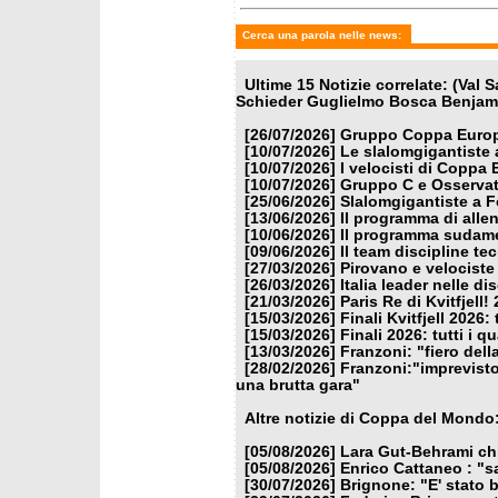
Cerca una parola nelle news:
Ultime 15 Notizie correlate: (Val 
Schieder Guglielmo Bosca Benjamin
[26/07/2026]
Gruppo Coppa Europa
[10/07/2026]
Le slalomgigantiste a
[10/07/2026]
I velocisti di Coppa
[10/07/2026]
Gruppo C e Osservat
[25/06/2026]
Slalomgigantiste a F
[13/06/2026]
Il programma di alle
[10/06/2026]
Il programma sudamer
[09/06/2026]
Il team discipline te
[27/03/2026]
Pirovano e velociste 
[26/03/2026]
Italia leader nelle di
[21/03/2026]
Paris Re di Kvitfjell
[15/03/2026]
Finali Kvitfjell 2026: 
[15/03/2026]
Finali 2026: tutti i q
[13/03/2026]
Franzoni: "fiero dell
[28/02/2026]
Franzoni:"imprevisto
una brutta gara"
Altre notizie di Coppa del Mondo
[05/08/2026]
Lara Gut-Behrami chi
[05/08/2026]
Enrico Cattaneo : "s
[30/07/2026]
Brignone: "E' stato b