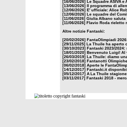
[16/06/2026]
Le Squadre ASIVA e A
[13/06/2026]
Il programma di alle
[12/06/2026]
E' ufficiale: Alice 
[12/06/2026]
Le squadre del Comit
[11/06/2026]
Giulia Albano saluta
[11/06/2026]
Flavio Roda rieletto 
Altre notizie Fantaski:
[20/02/2026]
FantaOlimpiadi 2026:
[29/11/2025]
La Thuile ha aperto 
[30/10/2023]
Fantaski 2023/2024: 
[18/01/2020]
Benvenuto Luigi! Al v
[26/03/2019]
La Thuile: diamo un
[23/02/2018]
Fantanotti Olimpiche
[06/02/2018]
Aperte le FantaOlimp
[14/12/2017]
Fantaski.it disponib
[05/12/2017]
A La Thuile stagione
[03/11/2017]
Fantaski 2018 - merc