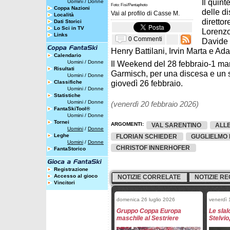
Il quin
Uomini
/
Donne
Foto: Fisi/Pentaphoto
Coppa Nazioni
delle di
Vai al profilo di
Casse M.
Località
diretto
Dati Storici
Lo Sci in TV
Lorenzo
Links
0 Commenti
Davide 
Henry Battilani, Irvin Marta e A
Calendario
Uomini
/
Donne
Il Weekend del 28 febbraio-1 mar
Risultati
Garmisch, per una discesa e un 
Uomini
/
Donne
giovedì 26 febbraio.
Classifiche
Uomini
/
Donne
Statistiche
Uomini
/
Donne
(venerdì 20 febbraio 2026)
FantaSkiTool®
Uomini
/
Donne
Tornei
ARGOMENTI:
VAL SARENTINO
ALL
Uomini
/
Donne
Leghe
FLORIAN SCHIEDER
GUGLIELMO
Uomini
/
Donne
CHRISTOF INNERHOFER
FantaStorico
Registrazione
Accesso al gioco
NOTIZIE CORRELATE
NOTIZIE RE
Vincitori
domenica 26 luglio 2026
venerdì 
Gruppo Coppa Europa
Le slal
maschile al Sestriere
Stelvio