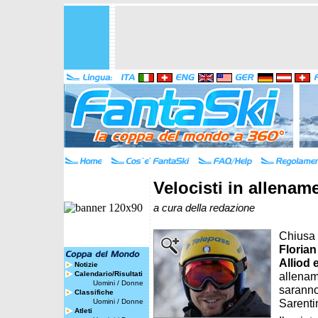
Velocisti in allenam
a cura della redazione
Chiusa 
Floria
Alliod 
Notizie
Calendario/Risultati
allenam
Uomini
/
Donne
saranno
Classifiche
Sarenti
Uomini
/
Donne
Atleti