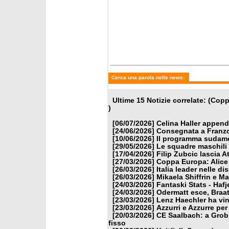
giovedì 26 marzo 2026
giovedì 
Italia leader nelle discipline
Mikaela
veloci
Oderma
Coppa 
Cerca una parola nelle news:
Ultime 15 Notizie correlate: (Co
)
[06/07/2026]
Celina Haller appende
[24/06/2026]
Consegnata a Franzon
[10/06/2026]
Il programma sudamer
[29/05/2026]
Le squadre maschili 
[17/04/2026]
Filip Zubcic lascia A
[27/03/2026]
Coppa Europa: Alice P
[26/03/2026]
Italia leader nelle di
[26/03/2026]
Mikaela Shiffrin e M
[24/03/2026]
Fantaski Stats - Hafj
[24/03/2026]
Odermatt esce, Braat
[23/03/2026]
Lenz Haechler ha vi
[23/03/2026]
Azzurri e Azzurre per 
[20/03/2026]
CE Saalbach: a Grob 
fisso