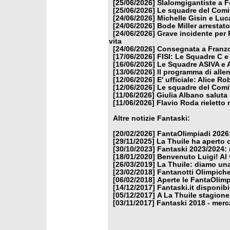
[25/06/2026]
Slalomgigantiste a F
[25/06/2026]
Le squadre del Comit
[24/06/2026]
Michelle Gisin e Luc
[24/06/2026]
Bode Miller arrestat
[24/06/2026]
Grave incidente per 
vita
[24/06/2026]
Consegnata a Franzon
[17/06/2026]
FISI: Le Squadre C e
[16/06/2026]
Le Squadre ASIVA e A
[13/06/2026]
Il programma di alle
[12/06/2026]
E' ufficiale: Alice 
[12/06/2026]
Le squadre del Comit
[11/06/2026]
Giulia Albano saluta
[11/06/2026]
Flavio Roda rieletto 
Altre notizie Fantaski:
[20/02/2026]
FantaOlimpiadi 2026:
[29/11/2025]
La Thuile ha aperto 
[30/10/2023]
Fantaski 2023/2024: 
[18/01/2020]
Benvenuto Luigi! Al v
[26/03/2019]
La Thuile: diamo un
[23/02/2018]
Fantanotti Olimpiche
[06/02/2018]
Aperte le FantaOlimp
[14/12/2017]
Fantaski.it disponib
[05/12/2017]
A La Thuile stagione
[03/11/2017]
Fantaski 2018 - merc