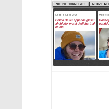
NOTIZIE CORRELATE
NOTIZIE RE
lunedì 6 luglio 2026
mercoled
Celina Haller appende gli sci
Conseg
al chiodo, ora si dedicherà al
gonddol
calcio
venerdì 29 maggio 2026
venerdì 
Le squadre maschili FISI per
Filip Z
stagione 2026/2027
Gritsch