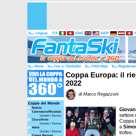
Coppa Europa: il rie
2022
di Marco Regazzoni
Notizie
Giovan
Calendario/Risultati
settore 
Uomini
/
Donne
Classifiche
Coppa E
Uomini
/
Donne
a
Simo
Atleti
Uomini
/
Donne
trofeo.
Coppa Nazioni