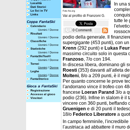
In una 
Località
Dati Storici
comples
Lo Sci in TV
Foto: fisi.org
conquist
Links
Vai al profilo di
Franzoni G.
tutte l
l'elveti
Calendario
0 Commenti
Uomini
/
Donne
rossocr
Risultati
podio della generale. Il finanzier
Uomini
/
Donne
Classifiche
supergigante (453 punti), con un 
Uomini
/
Donne
Krenn
(292 punti) e
Lukas Feur
Statistiche
Uomini
/
Donne
massimo circuito solo in questa 
FantaSkiTool®
Franzoso
, 7/o con 194.
Uomini
/
Donne
In discesa libera, dominano gli 
Tornei
Uomini
/
Donne
Roesti
(353) davanti all'atleta d
Leghe
Molteni
, 8/o a 209 punti, è il mig
Uomini
/
Donne
FantaStorico
Per quanto concerne le prove te
l'andorrano vince il trofeo con 48
Registrazione
francese
Loeran Parand
3/o a q
Accesso al gioco
podio (236). Infine in slalom è il
Vincitori
vincere con 360 punti, beffando di
Gruenigen
e di 20 punti il tede
18/o
Federico Liberatore
a quot
In campo femminile, l'incredibil
l'austriaca ad abbattere il muro d