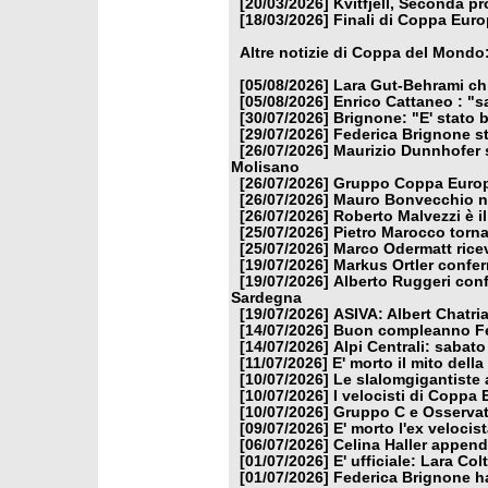
[20/03/2026]
Kvitfjell, Seconda pr
[18/03/2026]
Finali di Coppa Euro
Altre notizie di Coppa del Mondo
[05/08/2026]
Lara Gut-Behrami chi
[05/08/2026]
Enrico Cattaneo : "s
[30/07/2026]
Brignone: "E' stato b
[29/07/2026]
Federica Brignone st
[26/07/2026]
Maurizio Dunnhofer s
Molisano
[26/07/2026]
Gruppo Coppa Europa
[26/07/2026]
Mauro Bonvecchio nu
[26/07/2026]
Roberto Malvezzi è i
[25/07/2026]
Pietro Marocco torna
[25/07/2026]
Marco Odermatt ricev
[19/07/2026]
Markus Ortler confer
[19/07/2026]
Alberto Ruggeri conf
Sardegna
[19/07/2026]
ASIVA: Albert Chatria
[14/07/2026]
Buon compleanno Fe
[14/07/2026]
Alpi Centrali: sabato
[11/07/2026]
E' morto il mito dell
[10/07/2026]
Le slalomgigantiste a
[10/07/2026]
I velocisti di Coppa
[10/07/2026]
Gruppo C e Osservat
[09/07/2026]
E' morto l'ex veloci
[06/07/2026]
Celina Haller appende
[01/07/2026]
E' ufficiale: Lara Co
[01/07/2026]
Federica Brignone ha