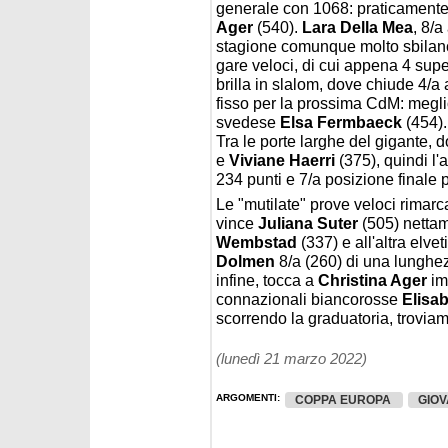
generale con 1068: praticament
Ager
(540).
Lara Della Mea
, 8/a
stagione comunque molto sbilanci
gare veloci, di cui appena 4 sup
brilla in slalom, dove chiude 4/a 
fisso per la prossima CdM: meglio
svedese
Elsa Fermbaeck
(454).
Tra le porte larghe del gigante, 
e
Viviane Haerri
(375), quindi l'
234 punti e 7/a posizione finale
Le "mutilate" prove veloci rimarc
vince
Juliana Suter
(505) netta
Wembstad
(337) e all'altra elve
Dolmen
8/a (260) di una lunghe
infine, tocca a
Christina Ager
im
connazionali biancorosse
Elisa
scorrendo la graduatoria, trovia
(lunedì 21 marzo 2022)
ARGOMENTI:
COPPA EUROPA
GIOV