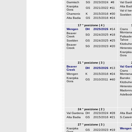
Garmisch
SG
2023/2024
#8
Val Gar
Kranjska
Alta Bad
GS
2021/2022
#11
Gora
Val d Ise
Chamonix
K
2015/2016
#30
Soelden
Alta Badia
GS
2015/2016
#24
17 ° posizione ( 4 )
Wengen
DH
2025/2026
#14
Crans
Montana
Beaver
SG
2024/2025
#18
Creek
Palisade
Tahoe
Soelden
GS
2024/2025
#25
Kitzbuhe
Beaver
SG
2022/2023
#20
Creek
Hinterst
Kranjska
Gora
21 ° posizione ( 3 )
Beaver
Val Gar
DH
2025/2026
#13
Creek
Crans
Wengen
K
2015/2016
#24
Montana
Kranjska
Bansko
GS
2010/2011
#40
Gora
Kitzbuhe
Hinterst
Madonna
Adelbod
24 ° posizione ( 2 )
Val Gardena
DH
2023/2024
#28
Alta Bad
Alta Badia
GS
2015/2016
#21
S.Cateri
27 ° posizione ( 3 )
Kranjska
Wengen
GS
2022/2023
#19
Gora