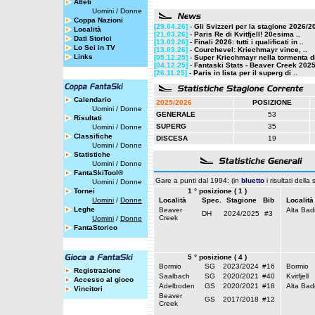
Atleti
Uomini
/
Donne
Coppa Nazioni
[29.04.26]
-
Gli Svizzeri per la stagione 2026/2
Località
[21.03.26]
-
Paris Re di Kvitfjell! 20esima ..
Dati Storici
[13.03.26]
-
Finali 2026: tutti i qualificati in ..
Lo Sci in TV
[13.03.26]
-
Courchevel: Kriechmayr vince, ..
Links
[05.12.25]
-
Super Kriechmayr nella tormenta di
[04.12.25]
-
Fantaski Stats - Beaver Creek 2025 
[26.11.25]
-
Paris in lista per il superg di ..
Calendario
2025/2026
POSIZIONE
Uomini
/
Donne
GENERALE
53
Risultati
SUPERG
35
Uomini
/
Donne
Classifiche
DISCESA
19
Uomini
/
Donne
Statistiche
Uomini
/
Donne
FantaSkiTool®
Gare a punti dal 1994: (in
bluetto
i risultati della
Uomini
/
Donne
Tornei
1 ° posizione ( 1 )
Uomini
/
Donne
Località
Spec.
Stagione
Bib
Località
Leghe
Beaver
Alta Bad
DH
2024/2025
#3
Creek
Uomini
/
Donne
FantaStorico
5 ° posizione ( 4 )
Bormio
SG
2023/2024
#16
Bormio
Registrazione
Saalbach
SG
2020/2021
#40
Kvitfjell
Accesso al gioco
Adelboden
GS
2020/2021
#18
Alta Bad
Vincitori
Beaver
GS
2017/2018
#12
Creek