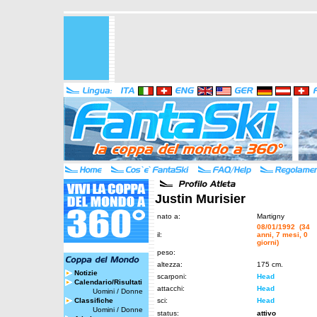
Justin Murisier
nato a:
Martigny
08/01/1992 (34
il:
anni, 7 mesi, 0
giorni)
peso:
altezza:
175 cm.
Notizie
scarponi:
Head
Calendario/Risultati
attacchi:
Head
Uomini
/
Donne
Classifiche
sci:
Head
Uomini
/
Donne
status:
attivo