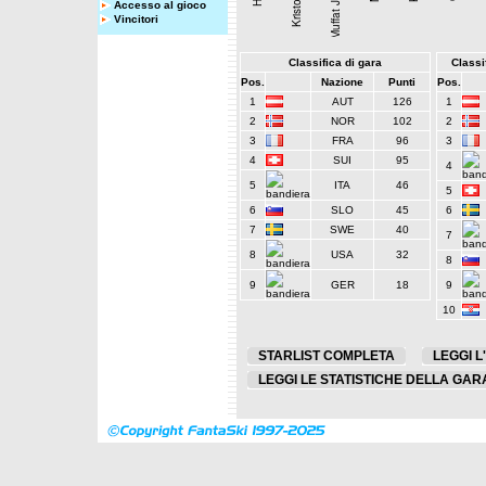
Accesso al gioco
Vincitori
Classifica di gara
Classif
Pos.
Nazione
Punti
Pos.
1
AUT
126
1
2
NOR
102
2
3
FRA
96
3
4
SUI
95
4
5
ITA
46
5
6
SLO
45
6
7
SWE
40
7
8
USA
32
8
9
GER
18
9
10
STARLIST COMPLETA
LEGGI L
LEGGI LE STATISTICHE DELLA GAR