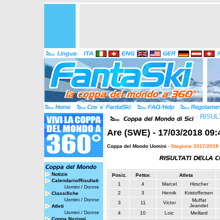
-
RISUL
Are (SWE) - 17/03/2018 09:
Coppa del Mondo Uomini
-
Stagione 2017/2018
Notizie
Posiz.
Pettor.
Atleta
Calendario/Risultati
1
4
Marcel
Hirscher
Uomini
/
Donne
2
3
Henrik
Kristoffersen
Classifiche
Uomini
/
Donne
Muffat
3
11
Victor
Jeandet
Atleti
Uomini
/
Donne
4
10
Loic
Meillard
Coppa Nazioni