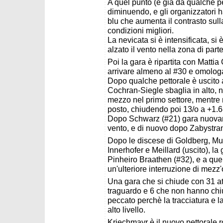
A quel punto (e già da qualche pe
diminuendo, e gli organizzatori h
blu che aumenta il contrasto sull
condizioni migliori.
La nevicata si è intensificata, si 
alzato il vento nella zona di part
Poi la gara è ripartita con Mattia
arrivare almeno al #30 e omologa
Dopo qualche pettorale è uscito 
Cochran-Siegle sbaglia in alto,
mezzo nel primo settore, mentre n
posto, chiudendo poi 13/o a +1.6
Dopo Schwarz (#21) gara nuovame
vento, e di nuovo dopo Zabystran,
Dopo le discese di Goldberg, Muri
Innerhofer e Meillard (uscito), la
Pinheiro Braathen (#32), e a quel
un'ulteriore interruzione di mezz'
Una gara che si chiude con 31 atl
traguardo e 6 che non hanno chiu
peccato perchè la tracciatura e 
alto livello.
Kriechmayr è il nuovo pettorale r