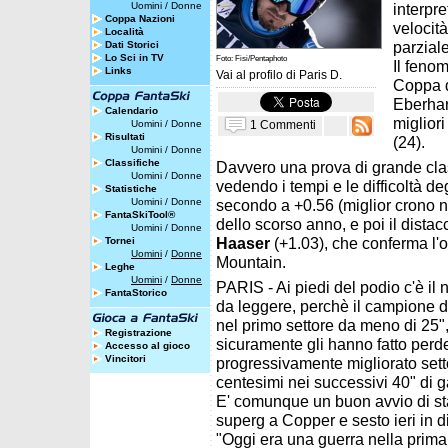
Uomini
/
Donne
interpr
Coppa Nazioni
velocità
Località
parzial
Dati Storici
Lo Sci in TV
Foto: Fisi/Pentaphoto
Il fenom
Links
Vai al profilo di
Paris D.
Coppa d
Eberhar
Calendario
migliori
1 Commenti
Uomini
/
Donne
Risultati
(24).
Uomini
/
Donne
Classifiche
Davvero una prova di grande cla
Uomini
/
Donne
vedendo i tempi e le difficoltà de
Statistiche
Uomini
/
Donne
secondo a +0.56 (miglior crono ne
FantaSkiTool®
dello scorso anno, e poi il dista
Uomini
/
Donne
Haaser
(+1.03), che conferma l'
Tornei
Uomini
/
Donne
Mountain.
Leghe
Uomini
/
Donne
PARIS - Ai piedi del podio c'è il 
FantaStorico
da leggere, perchè il campione d
nel primo settore da meno di 25"
Registrazione
sicuramente gli hanno fatto perd
Accesso al gioco
Vincitori
progressivamente migliorato set
centesimi nei successivi 40" di g
E' comunque un buon avvio di st
superg a Copper e sesto ieri in d
"Oggi era una guerra nella prima p