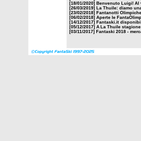
[18/01/2020]
Benvenuto Luigi! Al v
[26/03/2019]
La Thuile: diamo un
[23/02/2018]
Fantanotti Olimpiche
[06/02/2018]
Aperte le FantaOlimp
[14/12/2017]
Fantaski.it disponib
[05/12/2017]
A La Thuile stagione
[03/11/2017]
Fantaski 2018 - merc