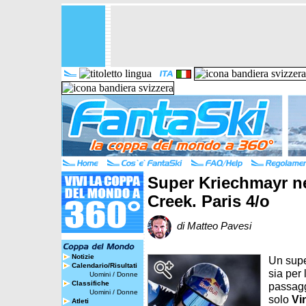
Super Kriechmayr ne
Creek. Paris 4/o
di Matteo Pavesi
Notizie
Un super
Calendario/Risultati
sia per 
Uomini
/
Donne
Classifiche
passaggi
Uomini
/
Donne
solo
Vi
Atleti