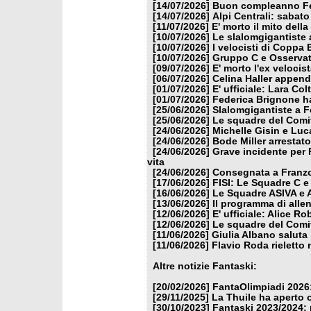
[14/07/2026]
Buon compleanno Fe
[14/07/2026]
Alpi Centrali: sabato
[11/07/2026]
E' morto il mito dell
[10/07/2026]
Le slalomgigantiste a
[10/07/2026]
I velocisti di Coppa
[10/07/2026]
Gruppo C e Osservat
[09/07/2026]
E' morto l'ex veloci
[06/07/2026]
Celina Haller appende
[01/07/2026]
E' ufficiale: Lara Co
[01/07/2026]
Federica Brignone ha
[25/06/2026]
Slalomgigantiste a F
[25/06/2026]
Le squadre del Comit
[24/06/2026]
Michelle Gisin e Luc
[24/06/2026]
Bode Miller arrestat
[24/06/2026]
Grave incidente per 
vita
[24/06/2026]
Consegnata a Franzon
[17/06/2026]
FISI: Le Squadre C e
[16/06/2026]
Le Squadre ASIVA e A
[13/06/2026]
Il programma di alle
[12/06/2026]
E' ufficiale: Alice 
[12/06/2026]
Le squadre del Comit
[11/06/2026]
Giulia Albano saluta
[11/06/2026]
Flavio Roda rieletto 
Altre notizie Fantaski:
[20/02/2026]
FantaOlimpiadi 2026:
[29/11/2025]
La Thuile ha aperto 
[30/10/2023]
Fantaski 2023/2024: 