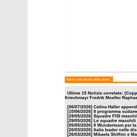
Coppa 2026
McGrat
special
Cerca una parola nelle news:
Ultime 15 Notizie correlate: (Co
Kriechmayr Fredrik Moeller Raphae
[06/07/2026]
Celina Haller appende
[10/06/2026]
Il programma sudamer
[29/05/2026]
Squadre FISI maschi
[29/05/2026]
Le squadre maschili 
[05/05/2026]
Il Wunderteam per la
[26/03/2026]
Italia leader nelle di
[26/03/2026]
Mikaela Shiffrin e M