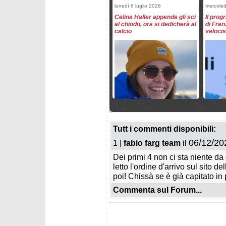
lunedì 6 luglio 2026
mercoled
Celina Haller appende gli sci
Il pro
al chiodo, ora si dedicherà al
di Fran
calcio
velocis
venerdì 29 maggio 2026
martedì
Le squadre maschili FISI per
Il Wund
stagione 2026/2027
stagio
Tutt i commenti disponibili:
06/12/20
1 |
fabio farg team
il
Dei primi 4 non ci sta niente da 
letto l'ordine d'arrivo sul sito de
poi! Chissà se è già capitato in
Commenta sul Forum...
giovedì 26 marzo 2026
mercole
Mikaela Shiffrin e Marco
Festa 
Odermatt Paperoni della
vince l