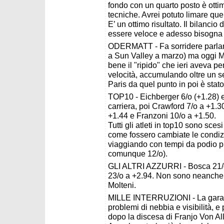
fondo con un quarto posto è ottimo,
tecniche. Avrei potuto limare qu
E’ un ottimo risultato. Il bilancio
essere veloce e adesso bisogna 
ODERMATT - Fa sorridere parlare
a Sun Valley a marzo) ma oggi Ma
bene il "ripido" che ieri aveva pe
velocità, accumulando oltre un s
Paris da quel punto in poi è stat
TOP10 - Eichberger 6/o (+1.28) e
carriera, poi Crawford 7/o a +1.3
+1.44 e Franzoni 10/o a +1.50.
Tutti gli atleti in top10 sono sce
come fossero cambiate le condiz
viaggiando con tempi da podio p
comunque 12/o).
GLI ALTRI AZZURRI - Bosca 21/o 
23/o a +2.94. Non sono neanche p
Molteni.
MILLE INTERRUZIONI - La gara è 
problemi di nebbia e visibilità, e 
dopo la discesa di Franjo Von All