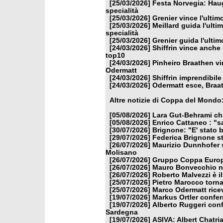
[25/03/2026]
Festa Norvegia: Haug
specialità
[25/03/2026]
Grenier vince l'ulti
[25/03/2026]
Meillard guida l'ulti
specialità
[25/03/2026]
Grenier guida l'ulti
[24/03/2026]
Shiffrin vince anche 
top10
[24/03/2026]
Pinheiro Braathen vi
Odermatt
[24/03/2026]
Shiffrin imprendibile
[24/03/2026]
Odermatt esce, Braat
Altre notizie di Coppa del Mondo
[05/08/2026]
Lara Gut-Behrami chi
[05/08/2026]
Enrico Cattaneo : "s
[30/07/2026]
Brignone: "E' stato b
[29/07/2026]
Federica Brignone st
[26/07/2026]
Maurizio Dunnhofer s
Molisano
[26/07/2026]
Gruppo Coppa Europa
[26/07/2026]
Mauro Bonvecchio nu
[26/07/2026]
Roberto Malvezzi è i
[25/07/2026]
Pietro Marocco torna
[25/07/2026]
Marco Odermatt ricev
[19/07/2026]
Markus Ortler confer
[19/07/2026]
Alberto Ruggeri conf
Sardegna
[19/07/2026]
ASIVA: Albert Chatria