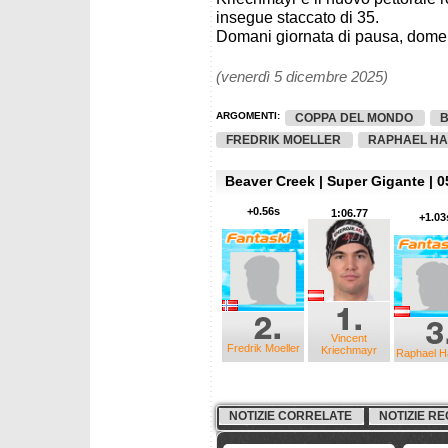
insegue staccato di 35.
Domani giornata di pausa, domen
(venerdì 5 dicembre 2025)
ARGOMENTI:
COPPA DEL MONDO
B
FREDRIK MOELLER
RAPHAEL H
Beaver Creek | Super Gigante | 0
+0.56s
1:06.77
+1.03
Vincent
Fredrik Moeller
Kriechmayr
Raphael H
NOTIZIE CORRELATE
NOTIZIE RE