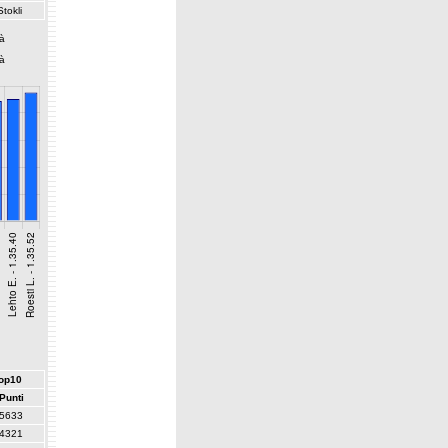
Stokli
tà
tà
top10
Punti
5633
4321