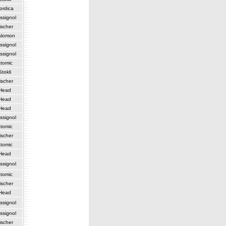
ordica
ssignol
ischer
alomon
ssignol
ssignol
tomic
Stokli
ischer
Head
Head
Head
ssignol
tomic
ischer
tomic
Head
ssignol
tomic
ischer
Head
ssignol
ssignol
ischer