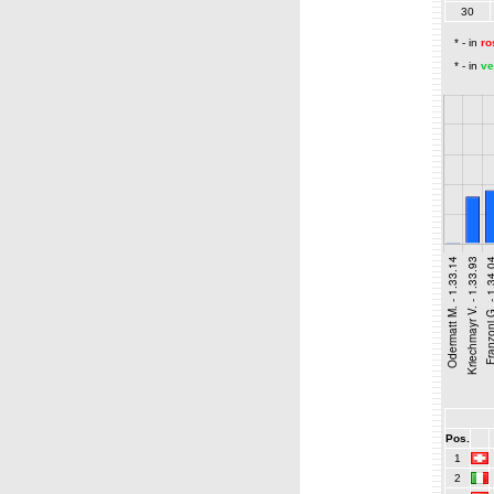
30
* - in
ro
* - in
ve
Pos.
1
2