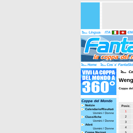
Wenge
Coppa de
Notizie
Posiz.
Calendario/Risultati
1
Uomini
/
Donne
2
Classifiche
Uomini
/
Donne
3
Atleti
4
Uomini
/
Donne
Coppa Nazioni
5