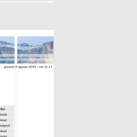
giovedì 6 agosto 2026 - ore 11:17
Sci
Stokli
Head
ssignol
Head
Stokli