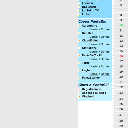
Località
6
Dati Storici
7
Lo Sci in TV
Links
8
9
10
Calendario
Uomini
/
Donne
11
Risultati
12
Uomini
/
Donne
Classifiche
13
Uomini
/
Donne
14
Statistiche
15
Uomini
/
Donne
FantaSkiTool®
16
Uomini
/
Donne
17
Tornei
Uomini
/
Donne
18
Leghe
19
Uomini
/
Donne
20
FantaStorico
21
22
Registrazione
Accesso al gioco
23
Vincitori
24
25
26
27
28
29