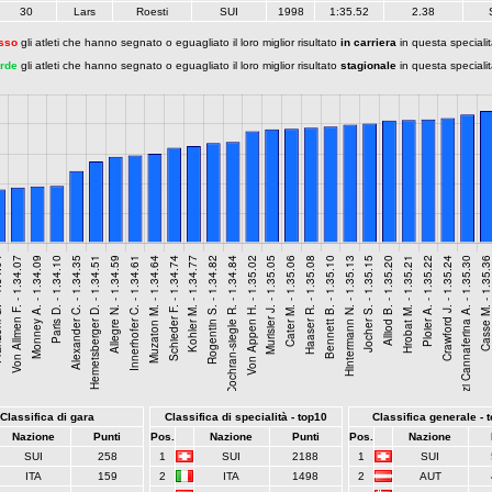
30
Lars
Roesti
SUI
1998
1:35.52
2.38
sso
gli atleti che hanno segnato o eguagliato il loro miglior risultato
in carriera
in questa speciali
rde
gli atleti che hanno segnato o eguagliato il loro miglior risultato
stagionale
in questa speciali
Classifica di gara
Classifica di specialità - top10
Classifica generale - 
Nazione
Punti
Pos.
Nazione
Punti
Pos.
Nazione
SUI
258
1
SUI
2188
1
SUI
ITA
159
2
ITA
1498
2
AUT