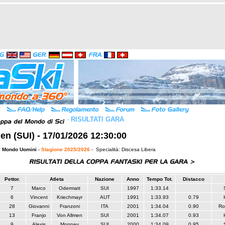
-
RISULTATI GARA
n (SUI) - 17/01/2026 12:30:00
l Mondo Uomini
-
Stagione 2025/2026
- Specialità: Discesa Libera
Pettor.
Atleta
Nazione
Anno
Tempo Tot.
Distacco
7
Marco
Odermatt
SUI
1997
1:33.14
6
Vincent
Kriechmayr
AUT
1991
1:33.93
0.79
28
Giovanni
Franzoni
ITA
2001
1:34.04
0.90
Ro
13
Franjo
Von Allmen
SUI
2001
1:34.07
0.93
9
Alexis
Monney
SUI
2000
1:34.09
0.95