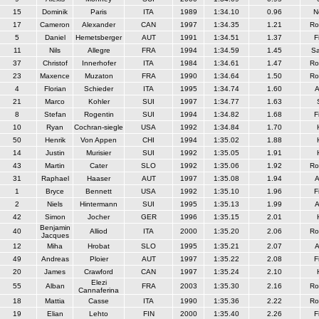
15
Dominik
Paris
ITA
1989
1:34.10
0.96
N
17
Cameron
Alexander
CAN
1997
1:34.35
1.21
Ro
5
Daniel
Hemetsberger
AUT
1991
1:34.51
1.37
F
11
Nils
Allegre
FRA
1994
1:34.59
1.45
S
37
Christof
Innerhofer
ITA
1984
1:34.61
1.47
Ro
23
Maxence
Muzaton
FRA
1990
1:34.64
1.50
Ro
4
Florian
Schieder
ITA
1995
1:34.74
1.60
A
21
Marco
Kohler
SUI
1997
1:34.77
1.63
8
Stefan
Rogentin
SUI
1994
1:34.82
1.68
F
10
Ryan
Cochran-siegle
USA
1992
1:34.84
1.70
50
Henrik
Von Appen
CHI
1994
1:35.02
1.88
14
Justin
Murisier
SUI
1992
1:35.05
1.91
43
Martin
Cater
SLO
1992
1:35.06
1.92
Ro
31
Raphael
Haaser
AUT
1997
1:35.08
1.94
A
1
Bryce
Bennett
USA
1992
1:35.10
1.96
F
2
Niels
Hintermann
SUI
1995
1:35.13
1.99
A
42
Simon
Jocher
GER
1996
1:35.15
2.01
Benjamin
40
Alliod
ITA
2000
1:35.20
2.06
Ro
Jacques
12
Miha
Hrobat
SLO
1995
1:35.21
2.07
A
49
Andreas
Ploier
AUT
1997
1:35.22
2.08
F
20
James
Crawford
CAN
1997
1:35.24
2.10
Elezi
55
Alban
FRA
2003
1:35.30
2.16
Ro
Cannaferina
18
Mattia
Casse
ITA
1990
1:35.36
2.22
Ro
19
Elian
Lehto
FIN
2000
1:35.40
2.26
F