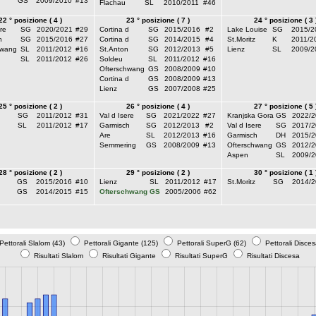
GS
2009/2010
#13
Flachau
SL
2010/2011
#46
22 ° posizione ( 4 )
23 ° posizione ( 7 )
24 ° posizione ( 3 
re
SG
2020/2021
#29
Cortina d
SG
2015/2016
#2
Lake Louise
SG
2015/2
h
SG
2015/2016
#27
Cortina d
SG
2014/2015
#4
St.Moritz
K
2011/2
hwang
SL
2011/2012
#16
St.Anton
SG
2012/2013
#5
Lienz
SL
2009/2
SL
2011/2012
#26
Soldeu
SL
2011/2012
#16
Ofterschwang
GS
2008/2009
#10
Cortina d
GS
2008/2009
#13
Lienz
GS
2007/2008
#25
25 ° posizione ( 2 )
26 ° posizione ( 4 )
27 ° posizione ( 5 
SG
2011/2012
#31
Val d Isere
SG
2021/2022
#27
Kranjska Gora
GS
2022/2
SL
2011/2012
#17
Garmisch
SG
2012/2013
#2
Val d Isere
SG
2017/2
Are
SL
2012/2013
#16
Garmisch
DH
2015/2
Semmering
GS
2008/2009
#13
Ofterschwang
GS
2012/2
Aspen
SL
2009/2
28 ° posizione ( 2 )
29 ° posizione ( 2 )
30 ° posizione ( 1 
GS
2015/2016
#10
Lienz
SL
2011/2012
#17
St.Moritz
SG
2014/2
GS
2014/2015
#15
Ofterschwang
GS
2005/2006
#62
Pettorali Slalom (43)
Pettorali Gigante (125)
Pettorali SuperG (62)
Pettorali Disces
Risultati Slalom
Risultati Gigante
Risultati SuperG
Risultati Discesa