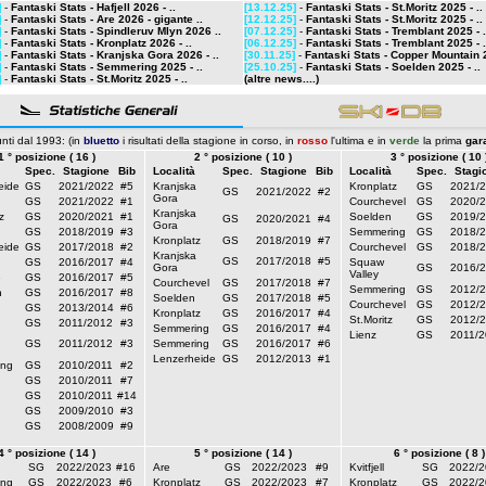
]
-
Fantaski Stats - Hafjell 2026 - ..
[13.12.25]
-
Fantaski Stats - St.Moritz 2025 - ..
]
-
Fantaski Stats - Are 2026 - gigante ..
[12.12.25]
-
Fantaski Stats - St.Moritz 2025 - ..
]
-
Fantaski Stats - Spindleruv Mlyn 2026 ..
[07.12.25]
-
Fantaski Stats - Tremblant 2025 - .
]
-
Fantaski Stats - Kronplatz 2026 - ..
[06.12.25]
-
Fantaski Stats - Tremblant 2025 - .
]
-
Fantaski Stats - Kranjska Gora 2026 - ..
[30.11.25]
-
Fantaski Stats - Copper Mountain 
]
-
Fantaski Stats - Semmering 2025 - ..
[25.10.25]
-
Fantaski Stats - Soelden 2025 - ..
]
-
Fantaski Stats - St.Moritz 2025 - ..
(altre news....)
nti dal 1993: (in
bluetto
i risultati della stagione in corso, in
rosso
l'ultima e in
verde
la prima
gar
1 ° posizione ( 16 )
2 ° posizione ( 10 )
3 ° posizione ( 10 
Spec.
Stagione
Bib
Località
Spec.
Stagione
Bib
Località
Spec.
Stagi
eide
GS
2021/2022
#5
Kranjska
Kronplatz
GS
2021/
GS
2021/2022
#2
Gora
GS
2021/2022
#1
Courchevel
GS
2020/
Kranjska
z
GS
2020/2021
#1
Soelden
GS
2019/
GS
2020/2021
#4
Gora
GS
2018/2019
#3
Semmering
GS
2018/
Kronplatz
GS
2018/2019
#7
eide
GS
2017/2018
#2
Courchevel
GS
2018/
Kranjska
GS
2017/2018
#5
GS
2016/2017
#4
Squaw
Gora
GS
2016/
Valley
e
GS
2016/2017
#5
Courchevel
GS
2017/2018
#7
Semmering
GS
2012/
n
GS
2016/2017
#8
Soelden
GS
2017/2018
#5
Courchevel
GS
2012/
GS
2013/2014
#6
Kronplatz
GS
2016/2017
#4
St.Moritz
GS
2012/
GS
2011/2012
#3
Semmering
GS
2016/2017
#4
Lienz
GS
2011/
GS
2011/2012
#3
Semmering
GS
2016/2017
#6
Lenzerheide
GS
2012/2013
#1
ng
GS
2010/2011
#2
GS
2010/2011
#7
GS
2010/2011
#14
GS
2009/2010
#3
GS
2008/2009
#9
4 ° posizione ( 14 )
5 ° posizione ( 14 )
6 ° posizione ( 8 )
n
SG
2022/2023
#16
Are
GS
2022/2023
#9
Kvitfjell
SG
2022/2
ng
GS
2022/2023
#6
Kronplatz
GS
2022/2023
#7
Kronplatz
GS
2022/2