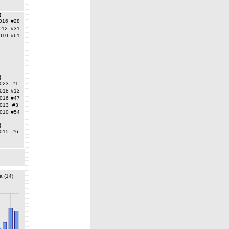
)
016
#28
012
#31
010
#61
)
023
#1
018
#13
016
#47
013
#3
010
#54
)
015
#6
a (14)