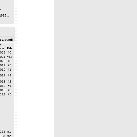
.
.
2025 ..
a a punti
)
)
one
Bib
2022
#6
2021
#12
2020
#3
2019
#5
2019
#1
2017
#4
2013
#2
2013
#1
2013
#3
2012
#5
023
#1
023
#2