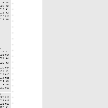
022
#4
022
#2
018
#1
018
#2
017
#13
013
#6
)
021
#7
021
#14
021
#4
020
#3
020
#34
019
#1
017
#15
014
#25
014
#3
013
#6
011
#10
)
023
#16
023
#19
021
#10
012
#1