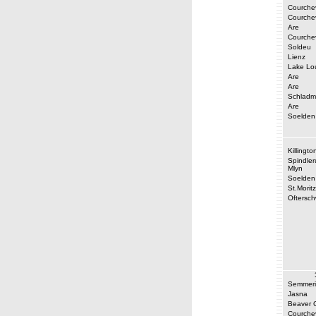
Courche
Courche
Are
Courche
Soldeu
Lienz
Lake Lo
Are
Are
Schladm
Are
Soelden
Killingto
Spindler
Mlyn
Soelden
St.Moritz
Oftersc
Semmeri
Jasna
Beaver 
Courche