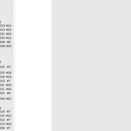
)
015
#14
013
#25
011
#33
010
#12
008
#8
008
#25
)
023
#3
023
#16
018
#19
013
#7
011
#32
011
#44
010
#6
008
#22
)
016
#7
015
#13
014
#7
013
#16
009
#7