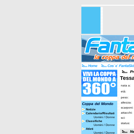
Tess
nata a:
età:
peso:
altezza:
scarponi:
Notizie
attacchi:
Calendario/Risultati
Uomini
/
Donne
sci:
Classifiche
status:
Uomini
/
Donne
Atleti
Uomini
/
Donne