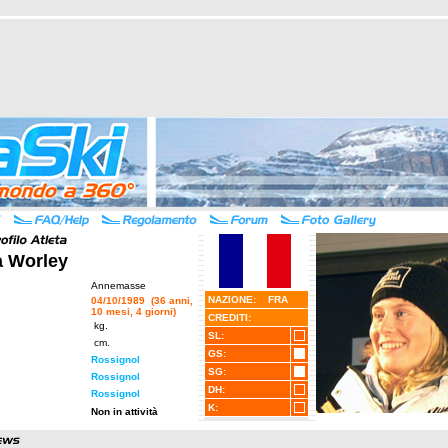
a Worley
Annemasse
NAZIONE: FRA
04/10/1989 (36 anni,
10 mesi, 4 giorni)
CREDITI:
kg.
SL:
cm.
GS:
Rossignol
SG:
Rossignol
DH:
Rossignol
K:
Non in attività