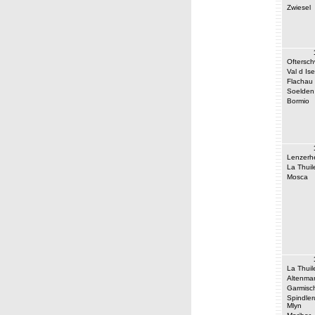
Zwiesel
Oftersc
Val d Ise
Flachau
Soelden
Bormio
Lenzerh
La Thuil
Mosca
La Thuil
Altenmar
Garmisc
Spindler
Mlyn