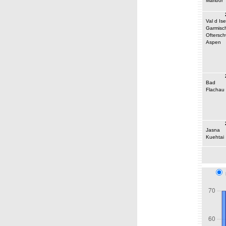
Maribor
Val d Ise
Garmisc
Oftersc
Aspen
Bad
Flachau
Jasna
Kuehtai