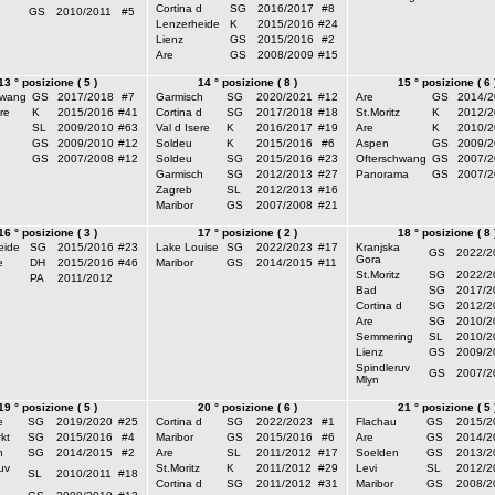
Cortina d
SG
2016/2017
#8
GS
2010/2011
#5
Lenzerheide
K
2015/2016
#24
Lienz
GS
2015/2016
#2
Are
GS
2008/2009
#15
13 ° posizione ( 5 )
14 ° posizione ( 8 )
15 ° posizione ( 6 
hwang
GS
2017/2018
#7
Garmisch
SG
2020/2021
#12
Are
GS
2014/2
re
K
2015/2016
#41
Cortina d
SG
2017/2018
#18
St.Moritz
K
2012/2
SL
2009/2010
#63
Val d Isere
K
2016/2017
#19
Are
K
2010/2
GS
2009/2010
#12
Soldeu
K
2015/2016
#6
Aspen
GS
2009/2
GS
2007/2008
#12
Soldeu
SG
2015/2016
#23
Ofterschwang
GS
2007/2
Garmisch
SG
2012/2013
#27
Panorama
GS
2007/2
Zagreb
SL
2012/2013
#16
Maribor
GS
2007/2008
#21
16 ° posizione ( 3 )
17 ° posizione ( 2 )
18 ° posizione ( 8 
eide
SG
2015/2016
#23
Lake Louise
SG
2022/2023
#17
Kranjska
GS
2022/2
Gora
e
DH
2015/2016
#46
Maribor
GS
2014/2015
#11
St.Moritz
SG
2022/2
PA
2011/2012
Bad
SG
2017/2
Cortina d
SG
2012/2
Are
SG
2010/2
Semmering
SL
2010/2
Lienz
GS
2009/2
Spindleruv
GS
2007/2
Mlyn
19 ° posizione ( 5 )
20 ° posizione ( 6 )
21 ° posizione ( 5 
e
SG
2019/2020
#25
Cortina d
SG
2022/2023
#1
Flachau
GS
2015/2
kt
SG
2015/2016
#4
Maribor
GS
2015/2016
#6
Are
GS
2014/2
h
SG
2014/2015
#2
Are
SL
2011/2012
#17
Soelden
GS
2013/2
uv
St.Moritz
K
2011/2012
#29
Levi
SL
2012/2
SL
2010/2011
#18
Cortina d
SG
2011/2012
#31
Maribor
GS
2008/2