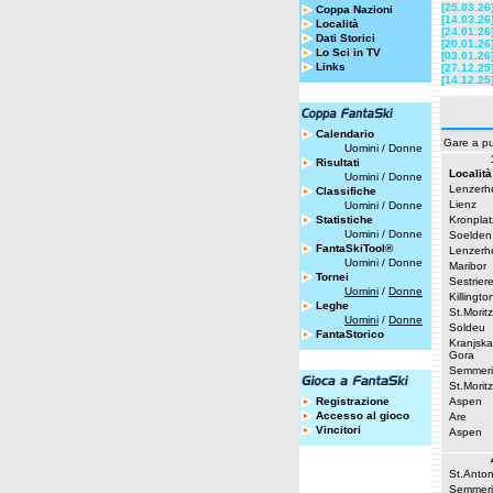
[25.03.26
Coppa Nazioni
[14.03.26
Località
[24.01.26
Dati Storici
[20.01.26
Lo Sci in TV
[03.01.26
Links
[27.12.25
[14.12.25
Calendario
Gare a pu
Uomini
/
Donne
Risultati
Località
Uomini
/
Donne
Lenzerh
Classifiche
Lienz
Uomini
/
Donne
Statistiche
Kronplat
Uomini
/
Donne
Soelden
FantaSkiTool®
Lenzerh
Uomini
/
Donne
Maribor
Tornei
Sestrier
Uomini
/
Donne
Killingto
Leghe
St.Moritz
Uomini
/
Donne
Soldeu
FantaStorico
Kranjska
Gora
Semmeri
St.Moritz
Registrazione
Aspen
Accesso al gioco
Are
Vincitori
Aspen
St.Anto
Semmeri