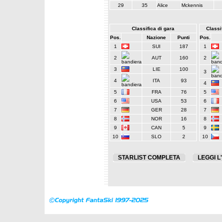
29
35
Alice
Mckennis
Classifica di gara
Classif
Pos.
Nazione
Punti
Pos.
1
SUI
187
1
2
AUT
160
2
3
LIE
100
3
4
ITA
93
4
5
FRA
76
5
6
USA
53
6
7
GER
28
7
8
NOR
16
8
9
CAN
5
9
10
SLO
2
10
STARLIST COMPLETA
LEGGI L