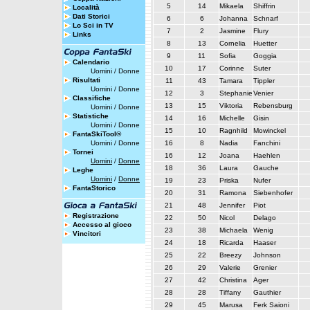
5
14
Mikaela
Shiffrin
Località
Dati Storici
6
6
Johanna
Schnarf
Lo Sci in TV
7
2
Jasmine
Flury
Links
8
13
Cornelia
Huetter
9
11
Sofia
Goggia
Calendario
10
17
Corinne
Suter
Uomini
/
Donne
Risultati
11
43
Tamara
Tippler
Uomini
/
Donne
12
3
Stephanie
Venier
Classifiche
13
15
Viktoria
Rebensburg
Uomini
/
Donne
Statistiche
14
16
Michelle
Gisin
Uomini
/
Donne
15
10
Ragnhild
Mowinckel
FantaSkiTool®
Uomini
/
Donne
16
8
Nadia
Fanchini
Tornei
16
12
Joana
Haehlen
Uomini
/
Donne
18
36
Laura
Gauche
Leghe
Uomini
/
Donne
19
23
Priska
Nufer
FantaStorico
20
31
Ramona
Siebenhofer
21
48
Jennifer
Piot
Registrazione
22
50
Nicol
Delago
Accesso al gioco
23
38
Michaela
Wenig
Vincitori
24
18
Ricarda
Haaser
25
22
Breezy
Johnson
26
29
Valerie
Grenier
27
42
Christina
Ager
28
28
Tiffany
Gauthier
29
45
Marusa
Ferk Saioni