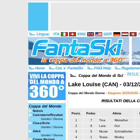
-
RISUL
Lake Louise (CAN) - 03/12/
Coppa del Mondo Donne
-
Stagione 2025/2026
-
Notizie
Posiz.
Pettor.
Atleta
Calendario/Risultati
Uomini
/
Donne
1
7
Tina
Weirather
Classifiche
2
9
Lara
Gut
Uomini
/
Donne
Atleti
3
5
Nicole
Schmidhofer
Uomini
/
Donne
4
1
Tessa
Worley
Coppa Nazioni