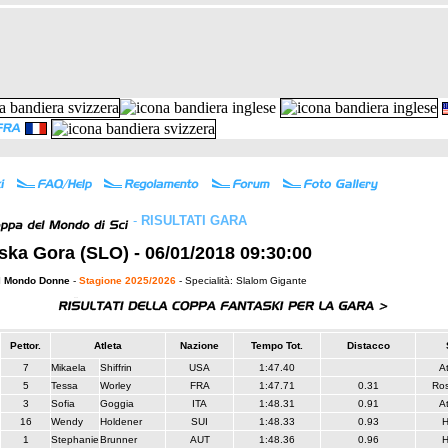
-
RISULTATI GARA
ska Gora (SLO) - 06/01/2018 09:30:00
l Mondo Donne
-
Stagione 2025/2026
- Specialità: Slalom Gigante
Pettor.
Atleta
Nazione
Tempo Tot.
Distacco
7
Mikaela
Shiffrin
USA
1:47.40
A
5
Tessa
Worley
FRA
1:47.71
0.31
Ros
3
Sofia
Goggia
ITA
1:48.31
0.91
A
16
Wendy
Holdener
SUI
1:48.33
0.93
H
1
Stephanie
Brunner
AUT
1:48.36
0.96
H