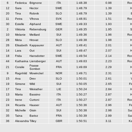
6
Federica
Brignone
ITA
1:48.38
0.98
Ros
12
Sara
Hector
SWE
1:48.79
1.39
H
20
Tina
Robnik
SLO
1:48.79
1.39
11
Petra
Vlhova
SVK
1:48.91
1.51
Ros
30
Estelle
Alphand
SWE
1:49.33
1.93
H
2
Viktoria
Rebensburg
GER
1:49.35
1.95
S
10
Melanie
Meillard
SUI
1:49.36
1.96
Ros
28
Meta
Hrovat
SLO
1:49.38
1.98
H
26
Elisabeth
Kappaurer
AUT
1:49.41
2.01
H
14
Lara
Gut
SUI
1:49.47
2.07
H
18
Frida
Hansdotter
SWE
1:49.54
2.14
Ros
44
Katharina
Liensberger
AUT
1:49.63
2.23
Ros
Frasse
21
Coralie
FRA
1:49.69
2.29
H
Sombet
9
Ragnhild
Mowinckel
NOR
1:49.71
2.31
H
15
Ana
Drev
SLO
1:50.01
2.61
V
19
Simone
Wild
SUI
1:50.05
2.65
Fi
17
Tina
Weirather
LIE
1:50.24
2.84
H
13
Marta
Bassino
ITA
1:50.27
2.87
H
23
Irene
Curtoni
ITA
1:50.27
2.87
Ros
24
Ricarda
Haaser
AUT
1:50.36
2.96
Fi
32
Michelle
Gisin
SUI
1:50.38
2.98
Sa
35
Taina
Barioz
FRA
1:50.39
2.99
Sa
36
Alexandra
Tilley
GBR
1:50.51
3.11
Ka