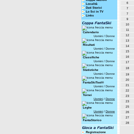
6
Località
Dati Storici
7
Lo Sci in TV
7
Links
9
10
11
Calendario
12
Uomini
/
Donne
13
Risultati
14
Uomini
/
Donne
15
16
Classifiche
Uomini
/
Donne
17
18
Statistiche
Uomini
/
Donne
19
20
FantaSkiTool®
21
Uomini
/
Donne
22
Tornei
23
Uomini
/
Donne
23
25
Leghe
Uomini
/
Donne
26
27
FantaStorico
28
Registrazione