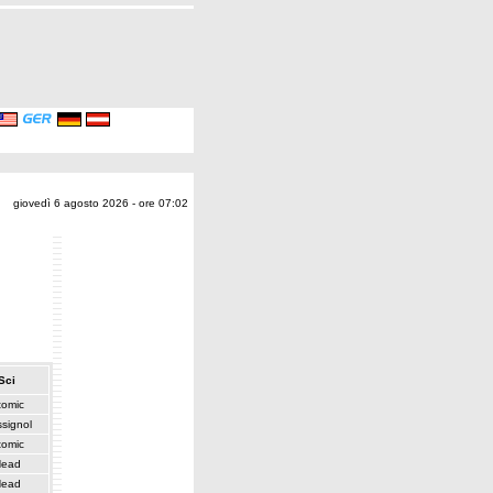
giovedì 6 agosto 2026 - ore 07:02
Sci
tomic
signol
tomic
ead
ead