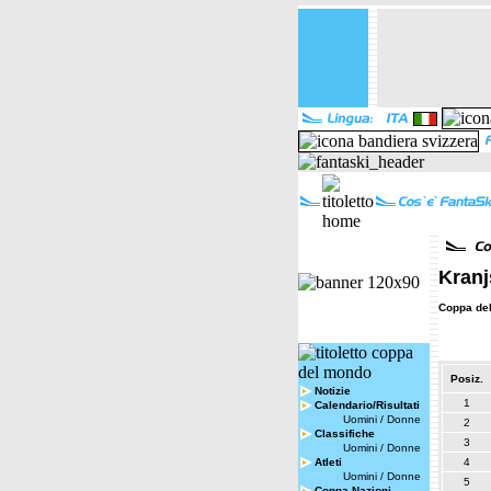
Kranj
Coppa de
Posiz.
Notizie
1
Calendario/Risultati
Uomini
/
Donne
2
Classifiche
3
Uomini
/
Donne
Atleti
4
Uomini
/
Donne
5
Coppa Nazioni