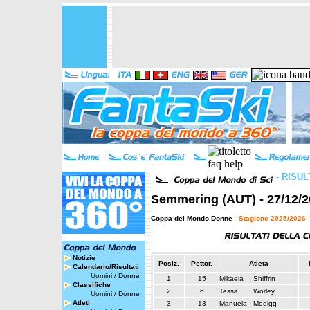
-
RISUL
Semmering (AUT) - 27/12/2
Coppa del Mondo Donne
-
Stagione 2025/2026
-
Notizie
Posiz.
Pettor.
Atleta
Calendario/Risultati
Uomini
/
Donne
1
15
Mikaela
Shiffrin
Classifiche
2
6
Tessa
Worley
Uomini
/
Donne
Atleti
3
13
Manuela
Moelgg