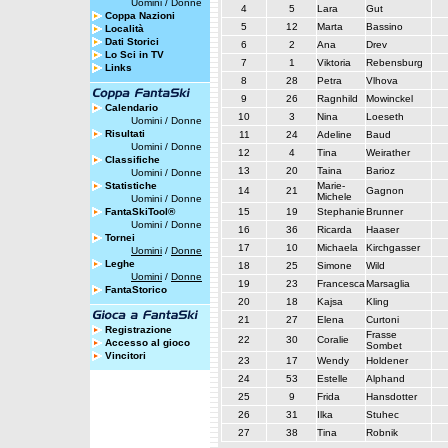
Uomini
/
Donne
4
5
Lara
Gut
Coppa Nazioni
5
12
Marta
Bassino
Località
Dati Storici
6
2
Ana
Drev
Lo Sci in TV
7
1
Viktoria
Rebensburg
Links
8
28
Petra
Vlhova
9
26
Ragnhild
Mowinckel
Calendario
10
3
Nina
Loeseth
Uomini
/
Donne
Risultati
11
24
Adeline
Baud
Uomini
/
Donne
12
4
Tina
Weirather
Classifiche
13
20
Taina
Barioz
Uomini
/
Donne
Statistiche
Marie-
14
21
Gagnon
Michele
Uomini
/
Donne
FantaSkiTool®
15
19
Stephanie
Brunner
Uomini
/
Donne
16
36
Ricarda
Haaser
Tornei
17
10
Michaela
Kirchgasser
Uomini
/
Donne
Leghe
18
25
Simone
Wild
Uomini
/
Donne
19
23
Francesca
Marsaglia
FantaStorico
20
18
Kajsa
Kling
21
27
Elena
Curtoni
Registrazione
Frasse
22
30
Coralie
Accesso al gioco
Sombet
Vincitori
23
17
Wendy
Holdener
24
53
Estelle
Alphand
25
9
Frida
Hansdotter
26
31
Ilka
Stuhec
27
38
Tina
Robnik