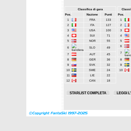
Classifica di gara
Classif
Pos.
Nazione
Punti
Pos.
1
FRA
133
1
2
ITA
127
2
3
USA
100
3
4
SUI
71
4
5
NOR
55
5
6
6
SLO
49
7
7
AUT
45
8
GER
36
8
9
SVK
32
9
10
SWE
24
10
11
LIE
22
12
CAN
18
STARLIST COMPLETA
LEGGI L