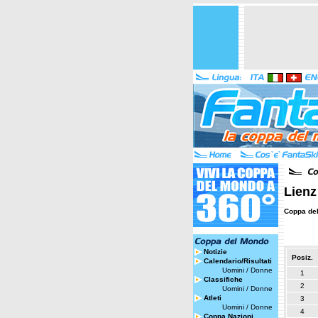
Lienz
Coppa de
Notizie
Posiz.
Calendario/Risultati
Uomini
/
Donne
1
Classifiche
2
Uomini
/
Donne
Atleti
3
Uomini
/
Donne
4
Coppa Nazioni