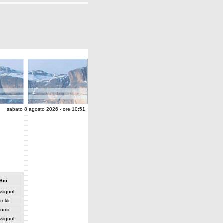
sabato 8 agosto 2026 - ore 10:51
Sci
signol
tokli
tomic
signol