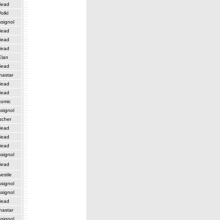
Head
Volkl
signol
Head
Head
Head
Elan
Head
nastar
Head
Head
tomic
signol
scher
Head
Head
Head
signol
Head
estle
signol
signol
Head
nastar
signol