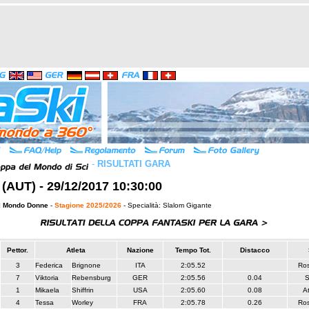
-
RISULTATI GARA
 (AUT) - 29/12/2017 10:30:00
l Mondo Donne
-
Stagione 2025/2026
- Specialità: Slalom Gigante
Pettor.
Atleta
Nazione
Tempo Tot.
Distacco
3
Federica
Brignone
ITA
2:05.52
Ros
7
Viktoria
Rebensburg
GER
2:05.56
0.04
S
1
Mikaela
Shiffrin
USA
2:05.60
0.08
A
4
Tessa
Worley
FRA
2:05.78
0.26
Ros