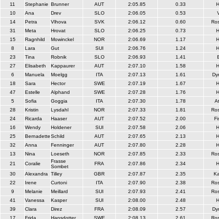
11
Stephanie
Brunner
AUT
2:05.85
0.33
10
Ana
Drev
SLO
2:06.05
0.53
14
Petra
Vlhova
SVK
2:06.12
0.60
Ros
31
Meta
Hrovat
SLO
2:06.25
0.73
15
Ragnhild
Mowinckel
NOR
2:06.69
1.17
8
Lara
Gut
SUI
2:06.76
1.24
23
Tina
Robnik
SLO
2:06.93
1.41
27
Elisabeth
Kappaurer
AUT
2:07.10
1.58
6
Manuela
Moelgg
ITA
2:07.13
1.61
Dy
18
Sara
Hector
SWE
2:07.19
1.67
47
Estelle
Alphand
SWE
2:07.28
1.76
5
Sofia
Goggia
ITA
2:07.30
1.78
A
28
Kristin
Lysdahl
NOR
2:07.33
1.81
Ros
24
Ricarda
Haaser
AUT
2:07.52
2.00
Fi
16
Wendy
Holdener
SUI
2:07.58
2.06
25
Bernadette
Schild
AUT
2:07.65
2.13
32
Anna
Fenninger
AUT
2:07.80
2.28
13
Nina
Loeseth
NOR
2:07.85
2.33
Ros
Frasse
21
Coralie
FRA
2:07.86
2.34
Sombet
30
Alexandra
Tilley
GBR
2:07.87
2.35
Ka
22
Irene
Curtoni
ITA
2:07.90
2.38
Ros
9
Melanie
Meillard
SUI
2:07.93
2.41
Ros
41
Vanessa
Kasper
SUI
2:08.00
2.48
39
Clara
Direz
FRA
2:08.09
2.57
Dy
17
Frida
Hansdotter
SWE
2:08.13
2.61
Ros