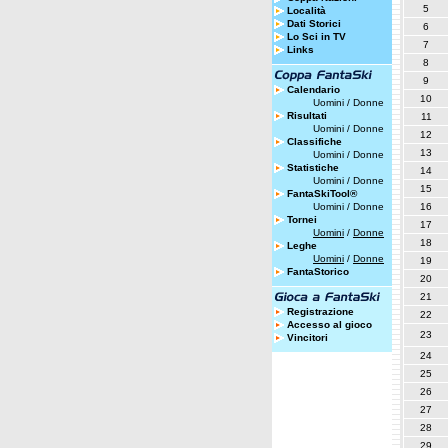
5
Località
Dati Storici
6
Lo Sci in TV
7
Links
8
9
Calendario
10
Uomini
/
Donne
Risultati
11
Uomini
/
Donne
12
Classifiche
13
Uomini
/
Donne
Statistiche
14
Uomini
/
Donne
15
FantaSkiTool®
Uomini
/
Donne
16
Tornei
17
Uomini
/
Donne
18
Leghe
Uomini
/
Donne
19
FantaStorico
20
21
Registrazione
22
Accesso al gioco
23
Vincitori
24
25
26
27
28
29