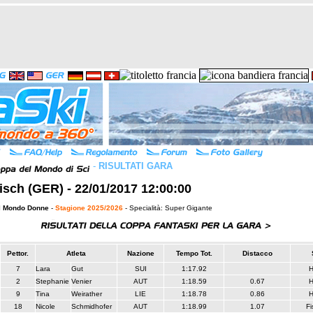
-
RISULTATI GARA
sch (GER) - 22/01/2017 12:00:00
l Mondo Donne
-
Stagione 2025/2026
- Specialità: Super Gigante
Pettor.
Atleta
Nazione
Tempo Tot.
Distacco
7
Lara
Gut
SUI
1:17.92
H
2
Stephanie
Venier
AUT
1:18.59
0.67
H
9
Tina
Weirather
LIE
1:18.78
0.86
H
18
Nicole
Schmidhofer
AUT
1:18.99
1.07
Fi