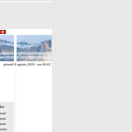
giovedì 6 agosto 2026 - ore 00:43
Sci
ead
ead
ead
scher