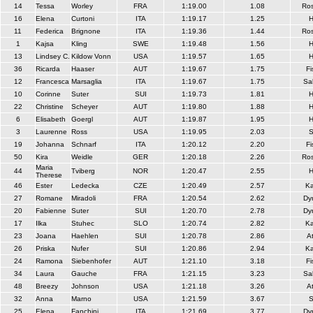
14
Tessa
Worley
FRA
1:19.00
1.08
Ros
16
Elena
Curtoni
ITA
1:19.17
1.25
H
11
Federica
Brignone
ITA
1:19.36
1.44
Ros
1
Kajsa
Kling
SWE
1:19.48
1.56
H
13
Lindsey C.
Kildow Vonn
USA
1:19.57
1.65
H
36
Ricarda
Haaser
AUT
1:19.67
1.75
Fi
12
Francesca
Marsaglia
ITA
1:19.67
1.75
Sa
10
Corinne
Suter
SUI
1:19.73
1.81
H
22
Christine
Scheyer
AUT
1:19.80
1.88
H
6
Elisabeth
Goergl
AUT
1:19.87
1.95
H
3
Laurenne
Ross
USA
1:19.95
2.03
S
19
Johanna
Schnarf
ITA
1:20.12
2.20
Fi
50
Kira
Weidle
GER
1:20.18
2.26
Ros
Maria
44
Tviberg
NOR
1:20.47
2.55
H
Therese
46
Ester
Ledecka
CZE
1:20.49
2.57
Ka
27
Romane
Miradoli
FRA
1:20.54
2.62
Dy
20
Fabienne
Suter
SUI
1:20.70
2.78
Dy
17
Ilka
Stuhec
SLO
1:20.74
2.82
Ka
23
Joana
Haehlen
SUI
1:20.78
2.86
A
26
Priska
Nufer
SUI
1:20.86
2.94
Ka
24
Ramona
Siebenhofer
AUT
1:21.10
3.18
Fi
34
Laura
Gauche
FRA
1:21.15
3.23
Sa
48
Breezy
Johnson
USA
1:21.18
3.26
A
32
Anna
Marno
USA
1:21.59
3.67
S
25
Elena
Fanchini
ITA
1:21.69
3.77
Dy