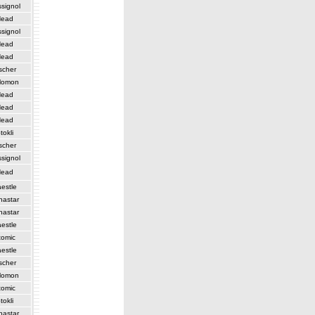
signol
ead
signol
ead
ead
scher
lomon
ead
ead
ead
tokli
scher
signol
ead
estle
nastar
nastar
estle
tomic
estle
scher
lomon
tomic
tokli
nastar