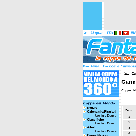
Garmi
Coppa de
Notizie
Posiz.
Calendario/Risultati
Uomini
/
Donne
1
Classifiche
2
Uomini
/
Donne
Atleti
3
Uomini
/
Donne
4
Coppa Nazioni