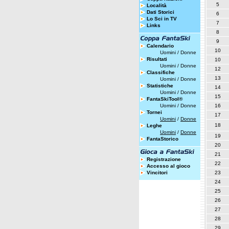
5
Località
Dati Storici
6
Lo Sci in TV
7
Links
8
9
Calendario
10
Uomini
/
Donne
Risultati
10
Uomini
/
Donne
12
Classifiche
13
Uomini
/
Donne
Statistiche
14
Uomini
/
Donne
15
FantaSkiTool®
Uomini
/
Donne
16
Tornei
17
Uomini
/
Donne
18
Leghe
Uomini
/
Donne
19
FantaStorico
20
21
Registrazione
22
Accesso al gioco
Vincitori
23
24
25
26
27
28
29