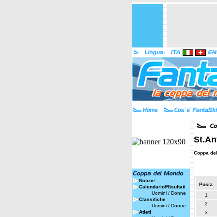
St.An
Coppa de
Notizie
Posiz.
Calendario/Risultati
Uomini
/
Donne
1
Classifiche
2
Uomini
/
Donne
Atleti
3