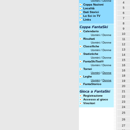
Uomini
/
Donne
4
Coppa Nazioni
5
Località
Dati Storici
6
Lo Sci in TV
7
Links
8
9
Calendario
10
Uomini
/
Donne
Risultati
11
Uomini
/
Donne
12
Classifiche
13
Uomini
/
Donne
Statistiche
14
Uomini
/
Donne
15
FantaSkiTool®
Uomini
/
Donne
16
Tornei
16
Uomini
/
Donne
18
Leghe
Uomini
/
Donne
19
FantaStorico
20
21
Registrazione
22
Accesso al gioco
23
Vincitori
24
25
26
27