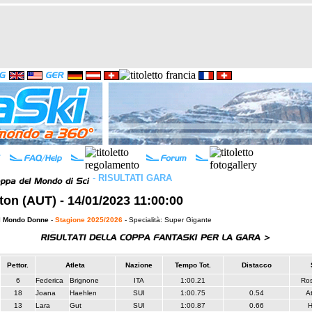
-
RISULTATI GARA
ton (AUT) - 14/01/2023 11:00:00
l Mondo Donne
-
Stagione 2025/2026
- Specialità: Super Gigante
Pettor.
Atleta
Nazione
Tempo Tot.
Distacco
6
Federica
Brignone
ITA
1:00.21
Ros
18
Joana
Haehlen
SUI
1:00.75
0.54
A
13
Lara
Gut
SUI
1:00.87
0.66
H