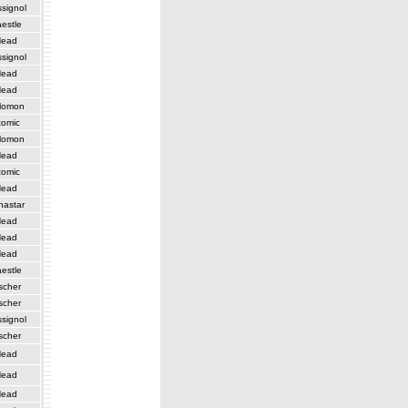
signol
estle
ead
signol
ead
ead
lomon
tomic
lomon
ead
tomic
ead
nastar
ead
ead
ead
estle
scher
scher
signol
scher
ead
ead
ead