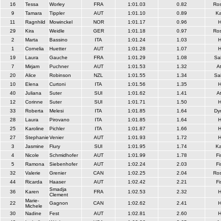
16
Tessa
Worley
FRA
1:01.03
0.82
Ros
9
Tamara
Tippler
AUT
1:01.10
0.89
Ka
11
Ragnhild
Mowinckel
NOR
1:01.17
0.96
H
29
Kira
Weidle
GER
1:01.18
0.97
Ros
2
Marta
Bassino
ITA
1:01.24
1.03
H
1
Cornelia
Huetter
AUT
1:01.28
1.07
H
19
Laura
Gauche
FRA
1:01.29
1.08
Sa
7
Mirjam
Puchner
AUT
1:01.53
1.32
A
20
Alice
Robinson
NZL
1:01.55
1.34
Sa
10
Elena
Curtoni
ITA
1:01.56
1.35
H
40
Juliana
Suter
SUI
1:01.62
1.41
A
12
Corinne
Suter
SUI
1:01.71
1.50
H
33
Roberta
Melesi
ITA
1:01.85
1.64
Dy
28
Laura
Pirovano
ITA
1:01.85
1.64
H
25
Karoline
Pichler
ITA
1:01.87
1.66
H
27
Stephanie
Venier
AUT
1:01.93
1.72
H
3
Jasmine
Flury
SUI
1:01.95
1.74
Ka
4
Nicole
Schmidhofer
AUT
1:01.99
1.78
Fi
5
Ramona
Siebenhofer
AUT
1:02.24
2.03
Fi
32
Valerie
Grenier
CAN
1:02.25
2.04
Ros
44
Ricarda
Haaser
AUT
1:02.42
2.21
Fi
Smadja
36
Karen
FRA
1:02.53
2.32
H
Clement
Marie-
22
Gagnon
CAN
1:02.62
2.41
H
Michele
30
Nadine
Fest
AUT
1:02.81
2.60
H