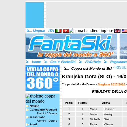
-
RISUL
Kranjska Gora (SLO) - 16/0
Coppa del Mondo Donne
-
Stagione 2025/2026
-
Posiz.
Pettor.
Atleta
Notizie
1
6
Marta
Bassino
Calendario/Risultati
Uomini
/
Donne
2
4
Tessa
Worley
Classifiche
3
1
Michelle
Gisin
Uomini
/
Donne
Atleti
4
5
Petra
Vlhova