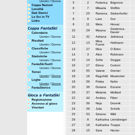
Uomini
/
Donne
5
2
Federica
Brignone
Coppa Nazioni
6
7
Mikaela
Shiffrin
Località
Dati Storici
7
25
Ramona
Siebenhofer
Lo Sci in TV
8
9
Lara
Gut
Links
9
11
Meta
Hrovat
Gasienica-
10
29
Maryna
Daniel
Calendario
Uomini
/
Donne
11
32
Adriana
Jelinkova
Risultati
Mina
12
13
Holtmann
Uomini
/
Donne
Fuerst
Classifiche
13
27
Nina
O Brien
Uomini
/
Donne
14
3
Alice
Robinson
Statistiche
15
14
Sofia
Goggia
Uomini
/
Donne
FantaSkiTool®
16
17
Elena
Curtoni
Uomini
/
Donne
16
55
Valerie
Grenier
Tornei
Uomini
/
Donne
18
16
Ragnhild
Mowinckel
Leghe
19
59
Priska
Nufer
Uomini
/
Donne
20
36
Doriane
Escane
FantaStorico
20
37
Melanie
Meillard
22
44
Andrea
Filser
Registrazione
23
56
Neja
Dvornik
Accesso al gioco
Vincitori
24
39
Julia
Scheib
25
53
Simone
Wild
26
8
Katharina
Liensberger
27
18
Katharina
Truppe
28
15
Sara
Hector