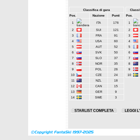
Classifica di gara
Classif
Pos.
Nazione
Punti
Pos.
1
ITA
176
1
2
SUI
121
2
3
FRA
91
3
4
USA
60
4
5
AUT
52
5
6
SVK
50
6
7
SLO
37
7
8
NOR
35
8
9
POL
26
9
10
CZE
24
10
11
NZL
18
12
CAN
15
13
GER
9
14
SWE
3
STARLIST COMPLETA
LEGGI L