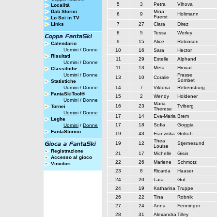
5
3
Petra
Vlhova
Località
Dati Storici
Mina
6
9
Holtmann
Fuerst
Lo Sci in TV
Links
7
27
Clara
Direz
8
5
Tessa
Worley
9
15
Alice
Robinson
Calendario
Uomini
/
Donne
10
16
Sara
Hector
Risultati
11
29
Estelle
Alphand
Uomini
/
Donne
11
13
Meta
Hrovat
Classifiche
Uomini
/
Donne
Frasse
13
10
Coralie
Sombet
Statistiche
Uomini
/
Donne
14
7
Viktoria
Rebensburg
FantaSkiTool®
15
2
Wendy
Holdener
Uomini
/
Donne
Maria
16
23
Tviberg
Tornei
Therese
Uomini
/
Donne
17
14
Eva-Maria
Brem
Leghe
17
18
Sofia
Goggia
Uomini
/
Donne
FantaStorico
19
43
Franziska
Gritsch
Thea
19
12
Stjernesund
Louise
Registrazione
21
17
Michelle
Gisin
Accesso al gioco
22
26
Marlene
Schmotz
Vincitori
23
8
Ricarda
Haaser
24
20
Lara
Gut
24
19
Katharina
Truppe
26
22
Tina
Robnik
27
24
Anna
Fenninger
28
31
Alexandra
Tilley