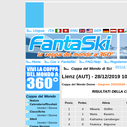
-
RISUL
Lienz (AUT) - 28/12/2019 1
Coppa del Mondo Donne
-
Stagione 2025/2026
-
Notizie
Posiz.
Pettor.
Atleta
Calendario/Risultati
Uomini
/
Donne
1
4
Mikaela
Shiffrin
Classifiche
2
1
Marta
Bassino
Uomini
/
Donne
Atleti
3
11
Katharina
Liensberger
Uomini
/
Donne
4
6
Federica
Brignone
Coppa Nazioni