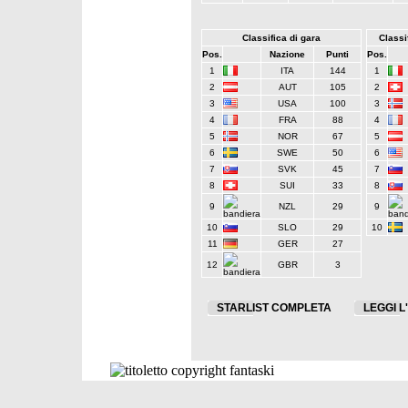
Classifica di gara
Classif
Pos.
Nazione
Punti
Pos.
1
ITA
144
1
2
AUT
105
2
3
USA
100
3
4
FRA
88
4
5
NOR
67
5
6
SWE
50
6
7
SVK
45
7
8
SUI
33
8
9
NZL
29
9
10
SLO
29
10
11
GER
27
12
GBR
3
STARLIST COMPLETA
LEGGI L