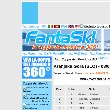
-
RISUL
Kranjska Gora (SLO) - 08/0
Coppa del Mondo Donne
-
Stagione 2025/2026
-
Posiz.
Pettor.
Atleta
Notizie
1
1
Mikaela
Shiffrin
Calendario/Risultati
2
5
Federica
Brignone
Uomini
/
Donne
3
7
Lara
Gut
4
4
Petra
Vlhova
Classifiche