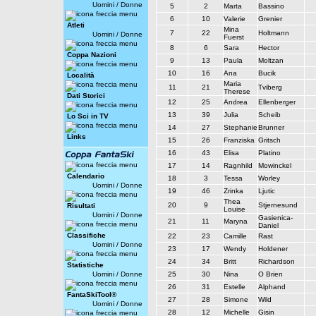
Uomini
/
Donne
5
2
Marta
Bassino
6
10
Valerie
Grenier
Atleti
Mina
7
22
Holtmann
Uomini
/
Donne
Fuerst
8
6
Sara
Hector
Coppa Nazioni
9
13
Paula
Moltzan
10
16
Ana
Bucik
Località
Maria
11
21
Tviberg
Therese
Dati Storici
12
25
Andrea
Ellenberger
13
39
Julia
Scheib
Lo Sci in TV
14
27
Stephanie
Brunner
Links
15
26
Franziska
Gritsch
16
43
Elisa
Platino
17
14
Ragnhild
Mowinckel
Calendario
18
3
Tessa
Worley
Uomini
/
Donne
19
46
Zrinka
Ljutic
Thea
20
9
Stjernesund
Risultati
Louise
Uomini
/
Donne
Gasienica-
21
11
Maryna
Daniel
Classifiche
22
23
Camille
Rast
Uomini
/
Donne
23
17
Wendy
Holdener
24
34
Britt
Richardson
Statistiche
Uomini
/
Donne
25
30
Nina
O Brien
26
31
Estelle
Alphand
FantaSkiTool®
27
28
Simone
Wild
Uomini
/
Donne
28
12
Michelle
Gisin