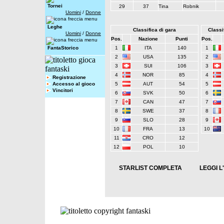
Tornei
29
37
Tina
Robnik
Uomini
/
Donne
Leghe
Classifica di gara
Classif
Uomini
/
Donne
Pos.
Nazione
Punti
Pos.
FantaStorico
1
ITA
140
1
2
USA
135
2
3
SUI
106
3
4
NOR
85
4
Registrazione
Accesso al gioco
5
AUT
54
5
Vincitori
6
SVK
50
6
7
CAN
47
7
8
SWE
37
8
9
SLO
28
9
10
FRA
13
10
11
CRO
12
12
POL
10
STARLIST COMPLETA
LEGGI L