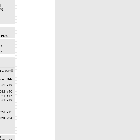
 ..
i
ng ..
.POS
25
17
25
a a punti
)
one
Bib
023
#19
022
#40
021
#17
021
#19
024
#15
023
#24
)