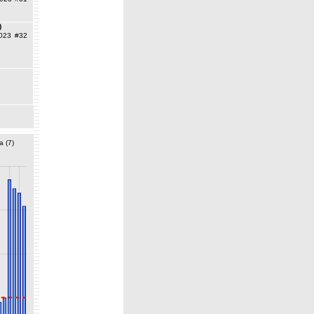
)
023
#32
a (7)