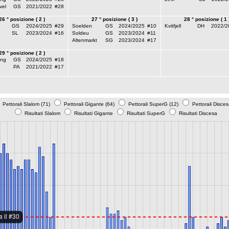
vel
GS
2021/2022
#28
26 ° posizione ( 2 )
27 ° posizione ( 3 )
28 ° posizione ( 1 
GS
2024/2025
#29
Soelden
GS
2024/2025
#10
Kvitfjell
DH
2022/2
SL
2023/2024
#16
Soldeu
GS
2023/2024
#11
Altenmarkt
SG
2023/2024
#17
29 ° posizione ( 2 )
ng
GS
2024/2025
#18
PA
2021/2022
#17
Pettorali Slalom (71)
Pettorali Gigante (64)
Pettorali SuperG (12)
Pettorali Disces
Risultati Slalom
Risultati Gigante
Risultati SuperG
Risultati Discesa