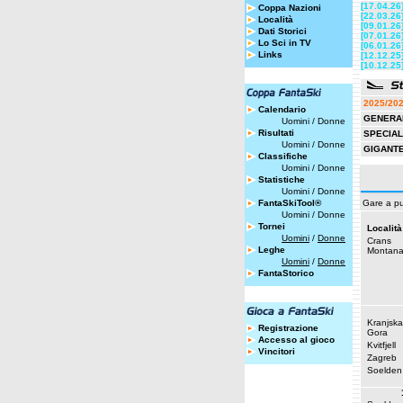
[17.04.26
Coppa Nazioni
[22.03.26
Località
[09.01.26
Dati Storici
[07.01.26
Lo Sci in TV
[06.01.26
Links
[12.12.25
[10.12.25
2025/20
Calendario
GENERA
Uomini
/
Donne
Risultati
SPECIA
Uomini
/
Donne
GIGANT
Classifiche
Uomini
/
Donne
Statistiche
Uomini
/
Donne
FantaSkiTool®
Gare a pu
Uomini
/
Donne
Tornei
Località
Uomini
/
Donne
Crans
Leghe
Montan
Uomini
/
Donne
FantaStorico
Kranjska
Registrazione
Gora
Accesso al gioco
Kvitfjell
Vincitori
Zagreb
Soelden