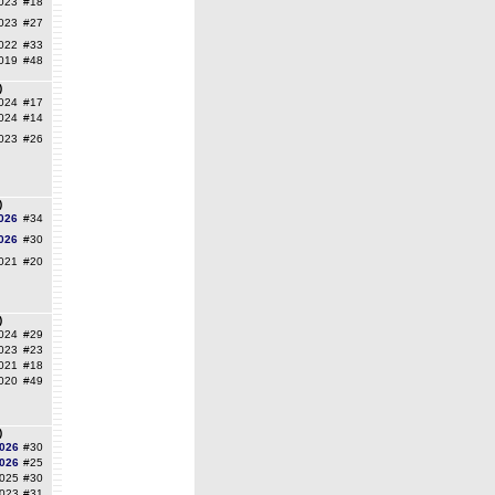
023
#18
023
#27
022
#33
019
#48
)
024
#17
024
#14
023
#26
)
026
#34
026
#30
021
#20
)
024
#29
023
#23
021
#18
020
#49
)
026
#30
026
#25
025
#30
023
#31