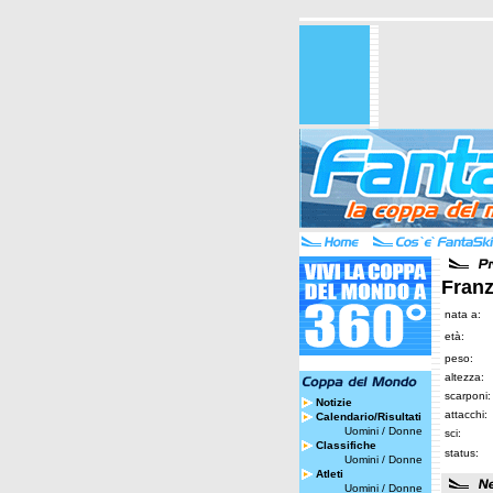
Franz
nata a:
età:
peso:
altezza:
scarponi:
Notizie
attacchi:
Calendario/Risultati
Uomini
/
Donne
sci:
Classifiche
status:
Uomini
/
Donne
Atleti
Uomini
/
Donne