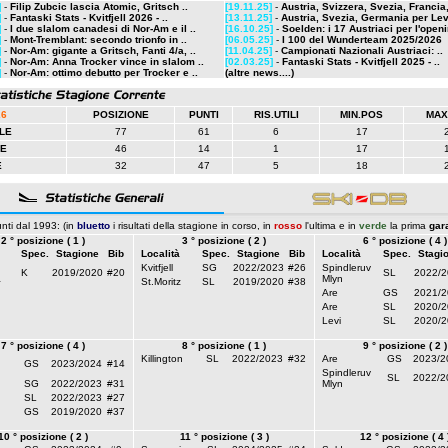
]
-
Filip Zubcic lascia Atomic, Gritsch ..
[19.11.25]
-
Austria, Svizzera, Svezia, Francia,
]
-
Fantaski Stats - Kvitfjell 2026 - ..
[13.11.25]
-
Austria, Svezia, Germania per Lev
]
-
I due slalom canadesi di Nor-Am e il ..
[16.10.25]
-
Soelden: i 17 Austriaci per l'openi
]
-
Mont-Tremblant: secondo trionfo in ..
[06.05.25]
-
I 100 del Wunderteam 2025/2026
]
-
Nor-Am: gigante a Gritsch, Fanti 4/a, ..
[11.04.25]
-
Campionati Nazionali Austriaci: ..
]
-
Nor-Am: Anna Trocker vince in slalom ..
[02.03.25]
-
Fantaski Stats - Kvitfjell 2025 - ..
]
-
Nor-Am: ottimo debutto per Trocker e ..
(altre news....)
26
POSIZIONE
PUNTI
RIS.UTILI
MIN.POS
MAX
LE
77
61
6
17
LE
46
14
1
17
E
32
47
5
18
nti dal 1993: (in
bluetto
i risultati della stagione in corso, in
rosso
l'ultima e in
verde
la prima
gar
2 ° posizione ( 1 )
3 ° posizione ( 2 )
6 ° posizione ( 4 )
Spec.
Stagione
Bib
Località
Spec.
Stagione
Bib
Località
Spec.
Stagi
Kvitfjell
SG
2022/2023
#26
Spindleruv
K
2019/2020
#20
SL
2022/2
a
Mlyn
St.Moritz
SL
2019/2020
#38
Are
GS
2021/2
Are
SL
2020/2
Levi
SL
2020/2
7 ° posizione ( 4 )
8 ° posizione ( 1 )
9 ° posizione ( 2 )
Killington
SL
2022/2023
#32
Are
GS
2023/2
GS
2023/2024
#14
Spindleruv
SL
2022/2
SG
2022/2023
#31
Mlyn
SL
2022/2023
#27
GS
2019/2020
#37
10 ° posizione ( 2 )
11 ° posizione ( 3 )
12 ° posizione ( 4 