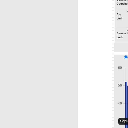
Courche
Are
Levi
Semmeri
Lech