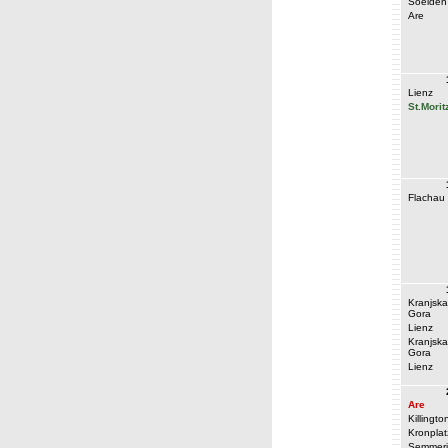
Soelden
Are
Lienz
St.Morit
Flachau
Kranjska
Gora
Lienz
Kranjska
Gora
Lienz
Are
Killingto
Kronplat
Semmeri