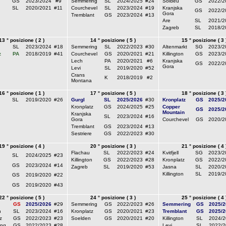
GS
2023/2024
#9
Semmering
SL
2024/2025
#24
Soldeu
GS
2022/2
SL
2020/2021
#11
Courchevel
SL
2023/2024
#19
Kranjska
GS
2022/2
Gora
Tremblant
GS
2023/2024
#13
Are
SL
2021/2
Zagreb
SL
2018/2
13 ° posizione ( 2 )
14 ° posizione ( 5 )
15 ° posizione ( 3 
SL
2023/2024
#18
Semmering
SL
2022/2023
#30
Altenmarkt
SG
2023/2
z
PA
2018/2019
#41
Courchevel
GS
2020/2021
#21
Killington
GS
2023/2
Lech
PA
2020/2021
#6
Kranjska
GS
2022/2
Gora
Levi
SL
2019/2020
#52
Crans
K
2018/2019
#2
Montana
16 ° posizione ( 1 )
17 ° posizione ( 5 )
18 ° posizione ( 3 
SL
2019/2020
#26
Gurgl
SL
2025/2026
#30
Kronplatz
GS
2025/2
Kronplatz
GS
2024/2025
#25
Copper
GS
2025/2
Mountain
Kranjska
SL
2023/2024
#16
Gora
Courchevel
GS
2020/2
Tremblant
GS
2023/2024
#13
Sestriere
GS
2022/2023
#30
19 ° posizione ( 4 )
20 ° posizione ( 3 )
21 ° posizione ( 4 
Flachau
SL
2022/2023
#24
Kvitfjell
SG
2023/2
SL
2024/2025
#23
Killington
GS
2022/2023
#28
Kronplatz
GS
2022/2
GS
2023/2024
#14
Zagreb
SL
2019/2020
#53
Jasna
SL
2020/2
Killington
SL
2019/2
GS
2019/2020
#22
GS
2019/2020
#43
22 ° posizione ( 5 )
24 ° posizione ( 3 )
25 ° posizione ( 4 
GS
2025/2026
#29
Semmering
GS
2022/2023
#26
Semmering
GS
2025/2
n
SL
2023/2024
#16
Kronplatz
GS
2020/2021
#23
Tremblant
GS
2025/2
z
GS
2022/2023
#23
Soelden
GS
2020/2021
#20
Killington
SL
2024/2
ng
GS
2022/2023
#28
Levi
SL
2022/2