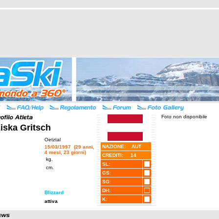
Foto non disponibile
iska Gritsch
Oetztal
NAZIONE: AUT
15/03/1997 (29 anni,
4 mesi, 23 giorni)
CREDITI: 14
kg.
SL:
cm.
GS:
SG:
DH:
Blizzard
K:
attiva