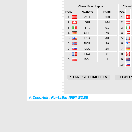
Classifica di gara
Classif
Pos.
Nazione
Punti
Pos.
1
AUT
308
1
2
SUI
144
2
3
ITA
91
3
4
GER
76
4
5
USA
48
5
6
NOR
29
6
7
SLO
15
7
8
FRA
8
8
9
POL
1
9
10
STARLIST COMPLETA
LEGGI L