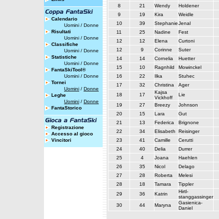
8
21
Wendy
Holdener
9
19
Kira
Weidle
Calendario
10
39
Stephanie
Jenal
Uomini
/
Donne
Risultati
11
25
Nadine
Fest
Uomini
/
Donne
12
12
Elena
Curtoni
Classifiche
12
9
Corinne
Suter
Uomini
/
Donne
Statistiche
14
14
Cornelia
Huetter
Uomini
/
Donne
15
10
Ragnhild
Mowinckel
FantaSkiTool®
Uomini
/
Donne
16
22
Ilka
Stuhec
Tornei
17
32
Christina
Ager
Uomini
/
Donne
Kajsa
18
17
Lie
Leghe
Vickhoff
Uomini
/
Donne
19
27
Breezy
Johnson
FantaStorico
20
15
Lara
Gut
21
13
Federica
Brignone
Registrazione
22
34
Elisabeth
Reisinger
Accesso al gioco
Vincitori
23
41
Camille
Cerutti
24
40
Delia
Durrer
25
4
Joana
Haehlen
26
35
Nicol
Delago
27
28
Roberta
Melesi
28
18
Tamara
Tippler
Hirtl-
29
36
Katrin
stanggassinger
Gasienica-
30
44
Maryna
Daniel