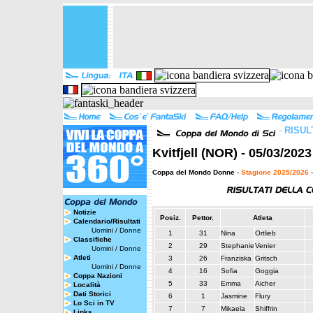
-
RISUL
Kvitfjell (NOR) - 05/03/202
Coppa del Mondo Donne
-
Stagione 2025/2026
-
Notizie
Posiz.
Pettor.
Atleta
Calendario/Risultati
Uomini
/
Donne
1
31
Nina
Ortlieb
Classifiche
2
29
Stephanie
Venier
Uomini
/
Donne
Atleti
3
26
Franziska
Gritsch
Uomini
/
Donne
4
16
Sofia
Goggia
Coppa Nazioni
5
33
Emma
Aicher
Località
Dati Storici
6
1
Jasmine
Flury
Lo Sci in TV
7
7
Mikaela
Shiffrin
Links