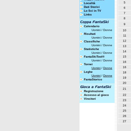
5
Località
Dati Storici
6
Lo Sci in TV
7
Links
8
9
Calendario
Uomini
/
Donne
10
Risultati
11
Uomini
/
Donne
12
Classifiche
Uomini
/
Donne
13
Statistiche
14
Uomini
/
Donne
FantaSkiTool®
15
Uomini
/
Donne
16
Tornei
16
Uomini
/
Donne
Leghe
18
Uomini
/
Donne
19
FantaStorico
20
21
Registrazione
Accesso al gioco
22
Vincitori
23
24
25
26
27