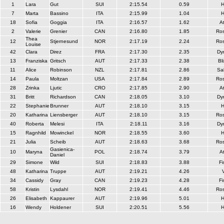
1
Lara
Gut
SUI
2:15.54
0.59
H
7
Marta
Bassino
ITA
2:15.99
1.04
H
18
Sofia
Goggia
ITA
2:16.57
1.62
A
2
Valerie
Grenier
CAN
2:16.80
1.85
Ros
Thea
12
Stjernesund
NOR
2:17.19
2.24
Ros
Louise
42
Clara
Direz
FRA
2:17.30
2.35
Dy
13
Franziska
Gritsch
AUT
2:17.33
2.38
Bl
11
Alice
Robinson
NZL
2:17.81
2.86
Sa
14
Paula
Moltzan
USA
2:17.84
2.89
Ros
28
Zrinka
Ljutic
CRO
2:17.85
2.90
A
31
Britt
Richardson
CAN
2:18.05
3.10
Dy
22
Stephanie
Brunner
AUT
2:18.10
3.15
H
20
Katharina
Liensberger
AUT
2:18.10
3.15
Ros
40
Roberta
Melesi
ITA
2:18.11
3.16
Dy
15
Ragnhild
Mowinckel
NOR
2:18.55
3.60
H
21
Julia
Scheib
AUT
2:18.63
3.68
Ros
Gasienica-
10
Maryna
POL
2:18.74
3.79
A
Daniel
29
Simone
Wild
SUI
2:18.83
3.88
Fi
48
Katharina
Truppe
AUT
2:19.21
4.26
V
34
Cassidy
Gray
CAN
2:19.23
4.28
Fi
58
Kristin
Lysdahl
NOR
2:19.41
4.46
Ros
26
Elisabeth
Kappaurer
AUT
2:19.96
5.01
H
16
Wendy
Holdener
SUI
2:20.51
5.56
H