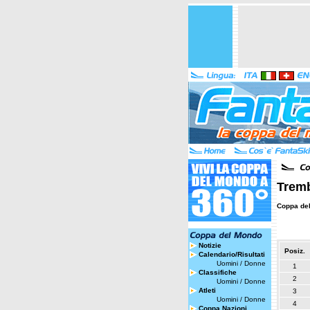
Tremb
Coppa de
Notizie
Posiz.
Calendario/Risultati
Uomini
/
Donne
1
Classifiche
2
Uomini
/
Donne
Atleti
3
Uomini
/
Donne
4
Coppa Nazioni