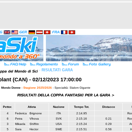
-
RISULTATI GARA
lant (CAN) - 02/12/2023 17:00:00
l Mondo Donne
-
Stagione 2025/2026
- Specialità: Slalom Gigante
Pettor.
Atleta
Nazione
Tempo Tot.
Distacco
4
Federica
Brignone
ITA
2:14.95
Ros
6
Petra
Vlhova
SVK
2:15.16
0.21
Ros
3
Mikaela
Shiffrin
USA
2:15.24
0.29
A
5
Sara
Hector
SWE
2:15.51
0.56
H