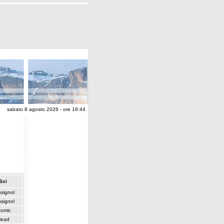
sabato 8 agosto 2026 - ore 18:44
Sci
signol
signol
tomic
ead