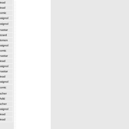
ead
ead
tomic
signol
signol
nastar
izzard
lomon
signol
tomic
nastar
ead
signol
nastar
ead
signol
tomic
scher
olkl
scher
signol
ead
ead