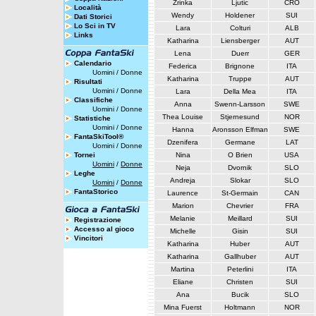
Zrinka
Ljutic
CRO
Località
Wendy
Holdener
SUI
Dati Storici
Lo Sci in TV
Lara
Colturi
ALB
Links
Katharina
Liensberger
AUT
Lena
Duerr
GER
Calendario
Federica
Brignone
ITA
Uomini
/
Donne
Katharina
Truppe
AUT
Risultati
Uomini
/
Donne
Lara
Della Mea
ITA
Classifiche
Anna
Swenn-Larsson
SWE
Uomini
/
Donne
Thea Louise
Stjernesund
NOR
Statistiche
Uomini
/
Donne
Hanna
Aronsson Elfman
SWE
FantaSkiTool®
Dzenifera
Germane
LAT
Uomini
/
Donne
Tornei
Nina
O Brien
USA
Uomini
/
Donne
Neja
Dvornik
SLO
Leghe
Andreja
Slokar
SLO
Uomini
/
Donne
FantaStorico
Laurence
St-Germain
CAN
Marion
Chevrier
FRA
Melanie
Meillard
SUI
Registrazione
Accesso al gioco
Michelle
Gisin
SUI
Vincitori
Katharina
Huber
AUT
Katharina
Gallhuber
AUT
Martina
Peterlini
ITA
Eliane
Christen
SUI
Ana
Bucik
SLO
Mina Fuerst
Holtmann
NOR