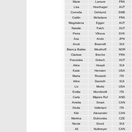
Marie
Lamure
FRA
Lisa
Hoerhager
AUT
Cornelia
Oehlund
SWE
Caitlin
Mcfarlane
FRA
Magdalena
Egger
AUT
Natalie
Falch
AUT
Petra
Vlhova
SVK
Asa
Ando
JPN
Anuk
Braendli
SUI
Bianca Bakke
Westhoff
NOR
Clarisse
Breche
FRA
Franziska
Gritsch
AUT
Aline
Hoepli
SUI
Katie
Hensien
USA
Marta
Rossetti
ITA
Aline
Danioth
SUI
Liv
Moritz
USA
Emilia
Mondinelli
ITA
Carla
Mijares Ruf
AND
Amelia
Smart
CAN
Giulia
Valleriani
ITA
Kiki
Alexander
CAN
Martina
Dubovska
CZE
Nicole
Good
SUI
Ali
Nullmeyer
CAN