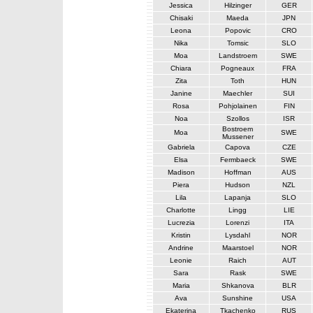
Jessica
Hilzinger
GER
Chisaki
Maeda
JPN
Leona
Popovic
CRO
Nika
Tomsic
SLO
Moa
Landstroem
SWE
Chiara
Pogneaux
FRA
Zita
Toth
HUN
Janine
Maechler
SUI
Rosa
Pohjolainen
FIN
Noa
Szollos
ISR
Bostroem
Moa
SWE
Mussener
Gabriela
Capova
CZE
Elsa
Fermbaeck
SWE
Madison
Hoffman
AUS
Piera
Hudson
NZL
Lila
Lapanja
SLO
Charlotte
Lingg
LIE
Lucrezia
Lorenzi
ITA
Kristin
Lysdahl
NOR
Andrine
Maarstoel
NOR
Leonie
Raich
AUT
Sara
Rask
SWE
Maria
Shkanova
BLR
Ava
Sunshine
USA
Ekaterina
Tkachenko
RUS