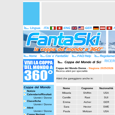
-
RICER
Coppa del Mondo Donne
-
Stagione 2025/2026
Ricerca atleti per specialità
Atleti che gareggiano anche in:
Nome
Cognome
Nazionalità
Notizie
Mikaela
Shiffrin
USA
Calendario/Risultati
Camille
Rast
SUI
Uomini
/
Donne
Classifiche
Emma
Aicher
GER
Uomini
/
Donne
Sara
Hector
SWE
Atleti
Uomini
/
Donne
Paula
Moltzan
USA
Coppa Nazioni