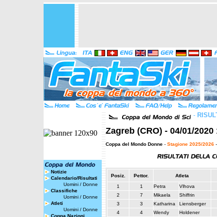
-
RISUL
Zagreb (CRO) - 04/01/2020 
Coppa del Mondo Donne
-
Stagione 2025/2026
-
Notizie
Posiz.
Pettor.
Atleta
Calendario/Risultati
Uomini
/
Donne
1
1
Petra
Vlhova
Classifiche
2
7
Mikaela
Shiffrin
Uomini
/
Donne
Atleti
3
3
Katharina
Liensberger
Uomini
/
Donne
4
4
Wendy
Holdener
Coppa Nazioni