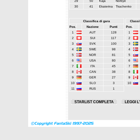
29
50
Kaja
Norbye
30
41
Ekaterina
Tkachenko
Classifica di gara
Classif
Pos.
Nazione
Punti
Pos.
1
AUT
128
1
2
SUI
117
2
3
SVK
100
3
4
SWE
98
4
5
NOR
81
5
6
USA
80
6
7
ITA
45
7
8
CAN
38
8
9
GER
27
9
10
SLO
3
10
11
RUS
1
STARLIST COMPLETA
LEGGI L