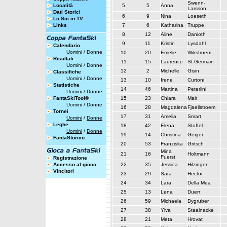
Swenn-
Località
5
5
Anna
Larsson
Dati Storici
6
9
Nina
Loeseth
Lo Sci in TV
Links
7
6
Katharina
Truppe
8
12
Aline
Danioth
9
11
Kristin
Lysdahl
Calendario
Uomini
/
Donne
10
20
Emelie
Wikstroem
Risultati
11
15
Laurence
St-Germain
Uomini
/
Donne
12
2
Michelle
Gisin
Classifiche
Uomini
/
Donne
13
10
Irene
Curtoni
Statistiche
14
46
Martina
Peterlini
Uomini
/
Donne
FantaSkiTool®
15
23
Chiara
Mair
Uomini
/
Donne
16
28
Magdalena
Fjaellstroem
Tornei
17
31
Amelia
Smart
Uomini
/
Donne
Leghe
18
42
Elena
Stoffel
Uomini
/
Donne
19
14
Christina
Geiger
FantaStorico
20
53
Franziska
Gritsch
Mina
21
16
Holtmann
Fuerst
Registrazione
Accesso al gioco
22
35
Jessica
Hilzinger
Vincitori
23
29
Sara
Hector
24
34
Lara
Della Mea
25
13
Lena
Duerr
26
59
Michaela
Dygruber
27
38
Ylva
Staalnacke
28
21
Meta
Hrovat