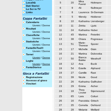
Mina
Località
5
20
Holtmann
Fuerst
Dati Storici
6
9
Ali
Nullmeyer
Lo Sci in TV
Links
7
8
Laurence
St-Germain
8
5
Wendy
Holdener
8
10
Katharina
Liensberger
Calendario
Uomini
/
Donne
10
11
Zrinka
Ljutic
Risultati
11
24
Katharina
Huber
Uomini
/
Donne
12
45
Martina
Peterlini
Classifiche
Uomini
/
Donne
13
38
Chiara
Pogneaux
Statistiche
Marie-
13
51
Sporer
Uomini
/
Donne
Therese
FantaSkiTool®
15
17
Michelle
Gisin
Uomini
/
Donne
16
21
Martina
Dubovska
Tornei
Bianca
Uomini
/
Donne
17
50
Westhoff
Bakke
Leghe
18
12
Ana
Bucik
Uomini
/
Donne
FantaStorico
19
54
Estelle
Alphand
19
27
Camille
Rast
Registrazione
21
39
Nicole
Good
Accesso al gioco
22
26
Katharina
Gallhuber
Vincitori
23
29
Emma
Aicher
Thea
24
18
Stjernesund
Louise
25
65
Lara
Colturi
26
16
Franziska
Gritsch
27
35
Cornelia
Oehlund
28
28
Melanie
Meillard