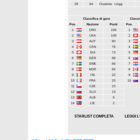
29
64
Charlotte
Lingg
Classifica di gara
Classif
Pos.
Nazione
Punti
Pos.
1
CRO
106
1
2
USA
100
2
3
AUT
90
3
4
CAN
76
4
5
SUI
73
5
6
GER
68
6
7
SWE
66
7
8
NOR
66
8
9
ITA
22
9
10
FRA
20
10
11
CZE
15
12
SLO
13
13
ALB
6
14
LIE
2
STARLIST COMPLETA
LEGGI L