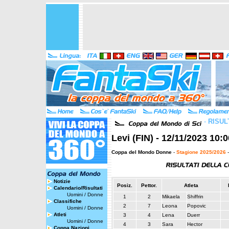
-
RISUL
Levi (FIN) - 12/11/2023 10:
Coppa del Mondo Donne
-
Stagione 2025/2026
-
Notizie
Posiz.
Pettor.
Atleta
Calendario/Risultati
Uomini
/
Donne
1
2
Mikaela
Shiffrin
Classifiche
2
7
Leona
Popovic
Uomini
/
Donne
Atleti
3
4
Lena
Duerr
Uomini
/
Donne
4
3
Sara
Hector
Coppa Nazioni