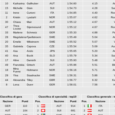
10
Katharina
Gallhuber
AUT
1:54.60
4.15
A
15
Michelle
Gisin
SUI
1:54.73
4.28
Sa
11
Irene
Curtoni
ITA
1:54.85
4.40
Ros
2
Kristin
Lysdahl
NOR
1:55.07
4.62
Ros
30
Chiara
Mair
AUT
1:55.12
4.67
Thea
47
Stjernesund
NOR
1:55.12
4.67
Ros
Louise
33
Marlene
Schmotz
GER
1:55.33
4.88
Fi
28
Magdalena
Fjaellstroem
SWE
1:55.49
5.04
A
20
Emelie
Wikstroem
SWE
1:55.52
5.07
35
Gabriela
Capova
CZE
1:55.54
5.09
Au
41
Asa
Ando
JPN
1:55.65
5.20
A
40
Ana
Bucik
SLO
1:55.79
5.34
Sa
17
Aline
Danioth
SUI
1:55.93
5.48
49
Franziska
Gritsch
AUT
1:55.96
5.51
Bl
Mina
18
Holtmann
NOR
1:56.16
5.71
A
Fuerst
29
Ylva
Staalnacke
SWE
1:56.31
5.86
44
Alexandra
Tilley
GBR
1:56.77
6.32
Ka
8
Lena
Duerr
GER
1:58.01
7.56
Classifica di gara
Classifica di specialità - top10
Classifica generale - 
Nazione
Punti
Pos.
Nazione
Punti
Pos.
Nazione
GER
110
1
AUT
914
1
ITA
AUT
104
2
SUI
681
2
AUT