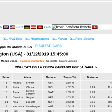
-
RISULTATI GARA
ngton (USA) - 01/12/2019 15:45:00
l Mondo Donne
-
Stagione 2025/2026
- Specialità: Slalom Speciale
Pettor.
Atleta
Nazione
Tempo Tot.
Distacco
3
Mikaela
Shiffrin
USA
1:50.45
A
1
Petra
Vlhova
SVK
1:52.74
2.29
Ros
Swenn-
5
Anna
SWE
1:53.18
2.73
Larsson
9
Christina
Geiger
GER
1:53.53
3.08
Ros
14
Nina
Loeseth
NOR
1:53.86
3.41
Ros
4
Katharina
Liensberger
AUT
1:54.18
3.73
Ros
19
Roni
Remme
GER
1:54.33
3.88