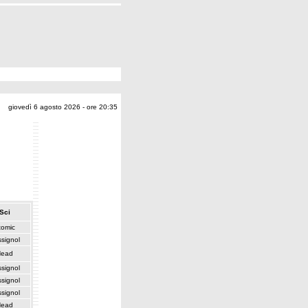
giovedì 6 agosto 2026 - ore 20:35
Sci
tomic
signol
Head
signol
signol
signol
Head