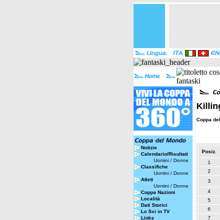
Killi
Coppa de
Notizie
Posiz.
Calendario/Risultati
Uomini
/
Donne
1
Classifiche
2
Uomini
/
Donne
Atleti
3
Uomini
/
Donne
4
Coppa Nazioni
Località
5
Dati Storici
6
Lo Sci in TV
Links
7