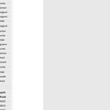
tomic
lomon
signol
signol
Volkl
signol
scher
tomic
Volkl
gment
tomic
lomon
Head
izzard
tomic
Volkl
estle
Head
top10
Punti
4062
3815