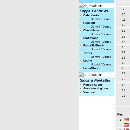
8
9
10
Calendario
Uomini
/
Donne
11
Risultati
12
Uomini
/
Donne
Classifiche
12
Uomini
/
Donne
14
Statistiche
Uomini
/
Donne
15
FantaSkiTool®
16
Uomini
/
Donne
17
Tornei
Uomini
/
Donne
18
Leghe
19
Uomini
/
Donne
FantaStorico
20
21
22
Registrazione
23
Accesso al gioco
24
Vincitori
25
Pos.
1
2