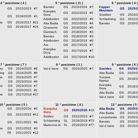
4 ° posizione ( 4 )
5 ° posizione ( 11 )
6 ° posizione ( 4 )
Bansko
GS
2023/2024
#7
Copper
GS
2022/2023
#7
GS
2025/
Mountain
Kranjska
GS
2022/2023
#2
Gora
Soelden
GS
2024/
GS
2019/2020
#1
Adelboden
GS
2022/2023
#5
Schladming
GS
2022/
ia
GS
2016/2017
#21
Alta Badia
GS
2022/2023
#4
Bansko
GS
2020/
GS
2016/2017
#24
Chamonix
GS
2019/2020
#5
Garmisch
GS
2019/2020
#3
Bansko
GS
2018/2019
#3
Adelboden
GS
2018/2019
#6
Are
GS
2017/2018
#7
Kranjska
GS
2017/2018
#7
Gora
Adelboden
GS
2017/2018
#10
7 ° posizione ( 7 )
8 ° posizione ( 1 )
9 ° posizione ( 6 )
ey
GS
2024/2025
#8
Val d Isere
GS
2024/2025
#7
Soelden
GS
2025/2
ing
GS
2024/2025
#6
Alta Badia
GS
2020/2
ia
GS
2024/2025
#7
Yuzawa
GS
2019/2
Naeba
GS
2023/2024
#4
Kranjska
re
GS
2023/2024
#7
GS
2018/2
Gora
GS
2020/2021
#1
Alta Badia
GS
2018/2
re
GS
2017/2018
#17
Val d Isere
GS
2018/2
10 ° posizione ( 5 )
11 ° posizione ( 4 )
12 ° posizione ( 5 
GS
2023/2024
#5
Kranjska
Alta Badia
GS
2025/2
GS
2025/2026
#10
Gora
Alta Badia
GS
2021/2
GS
2021/2022
#12
Soldeu
GS
2022/2023
#7
Lenzerheide
GS
2020/2
Schladming
SL
2018/2019
#73
Bansko
GS
2020/2
GS
2021/2022
#6
Madonna di
SL
2018/2019
#77
Val d Isere
GS
2015/2
re
GS
2021/2022
#3
PA
2021/2022
#12