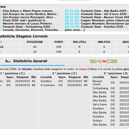
]
-
Filip Zubcic e Albert Popov entrano ..
[21.12.25]
-
Fantaski Stats - Alta Badia 2025 - 
]
-
Zan Kranjec ha scelto Nordica; Melesi ..
[13.12.25]
-
Fantaski Stats - Val d Isere 2025 - 
]
-
Zan Kranjec lascia Rossignol, Alice ..
[08.12.25]
-
Fantaski Stats - Beaver Creek 2025
]
-
Finali 2026: tutti i qualificati in ..
[28.11.25]
-
Copper Mountain: prima vittoria per
]
-
Manche monstre di Lucas Pinheiro ..
[28.11.25]
-
Copper Mountain: Brennsteiner gui
]
-
Fantaski Stats - Schladming 2026 - ..
[26.10.25]
-
Fantaski Stats - Soelden 2025 - ..
]
-
Canada, Germania, Slovenia, Finlandia ..
(altre news....)
26
POSIZIONE
PUNTI
RIS.UTILI
MIN.POS
MAX
LE
46
169
8
6
E
15
169
8
6
nti dal 1994: (in
bluetto
i risultati della stagione in corso, in
rosso
l'ultima e in
verde
la prima
gar
1 ° posizione ( 2 )
2 ° posizione ( 2 )
3 ° posizione ( 11 
Spec.
Stagione
Bib
Località
Spec.
Stagione
Bib
Località
Spec.
Stagi
en
GS
2019/2020
#1
Soelden
GS
2022/2023
#5
Beaver
GS
2024/
Creek
h
GS
2018/2019
#6
S.Caterina
GS
2020/2021
#5
Schladming
GS
2023/
Alta Badia
GS
2023/
Alta Badia
GS
2023/
Alta Badia
GS
2022/
Val d Isere
GS
2022/
Soelden
GS
2021/
Alta Badia
GS
2019/
Soelden
GS
2019/
Soldeu
GS
2018/
Alta Badia
GS
2017/