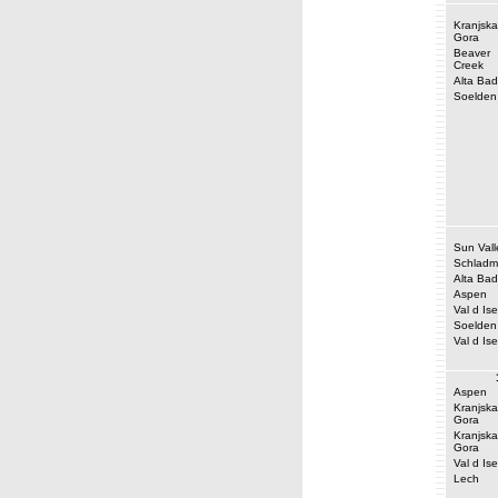
Kranjska
Gora
Beaver
Creek
Alta Bad
Soelden
Sun Vall
Schladm
Alta Bad
Aspen
Val d Ise
Soelden
Val d Ise
Aspen
Kranjska
Gora
Kranjska
Gora
Val d Ise
Lech