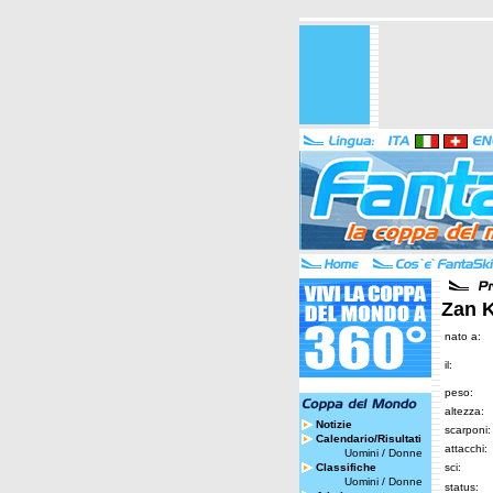
Zan K
nato a:
il:
peso:
altezza:
Notizie
scarponi:
Calendario/Risultati
attacchi:
Uomini
/
Donne
Classifiche
sci:
Uomini
/
Donne
status: