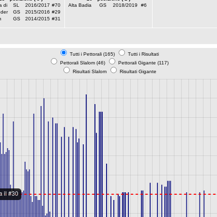
 di
SL
2016/2017
#70
Alta Badia
GS
2018/2019
#6
oder
GS
2015/2016
#29
h
GS
2014/2015
#31
Tutti i Pettorali (165)
Tutti i Risultati
Pettorali Slalom (46)
Pettorali Gigante (117)
Risultati Slalom
Risultati Gigante