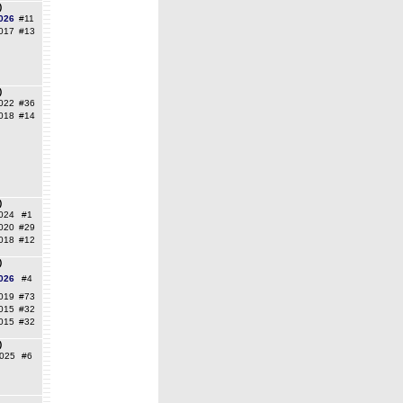
)
026
#11
017
#13
)
022
#36
018
#14
)
024
#1
020
#29
018
#12
)
026
#4
019
#73
015
#32
015
#32
)
025
#6