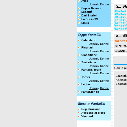
Atleti
Uomini
/
Donne
Coppa Nazioni
[26.05.26
Località
[10.05.26
Dati Storici
[30.04.26
Lo Sci in TV
[07.03.26
Links
[14.02.26
[27.01.26
[26.01.26
Calendario
2025/20
Uomini
/
Donne
GENERA
Risultati
GIGANT
Uomini
/
Donne
Classifiche
Uomini
/
Donne
Statistiche
Uomini
/
Donne
Gare a pu
FantaSkiTool®
Uomini
/
Donne
Località
Tornei
Adelbod
Uomini
/
Donne
Saalbac
Leghe
Uomini
/
Donne
FantaStorico
Registrazione
Accesso al gioco
Vincitori