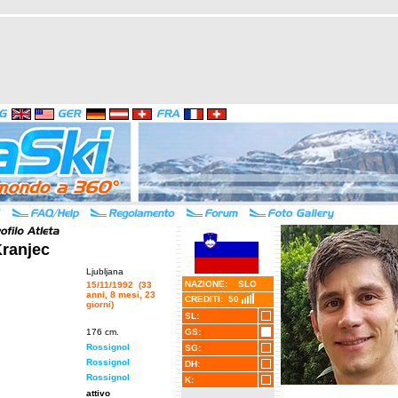
ranjec
Ljubljana
NAZIONE: SLO
15/11/1992 (33
anni, 8 mesi, 23
CREDITI: 50
giorni)
SL:
176 cm.
GS:
Rossignol
SG:
Rossignol
DH:
Rossignol
K:
attivo