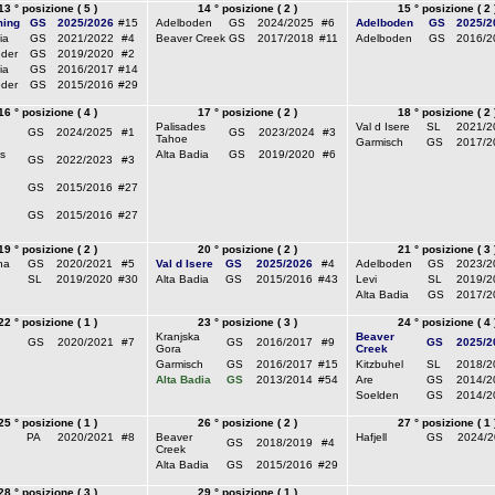
13 ° posizione ( 5 )
14 ° posizione ( 2 )
15 ° posizione ( 2 
ming
GS
2025/2026
#15
Adelboden
GS
2024/2025
#6
Adelboden
GS
2025/2
ia
GS
2021/2022
#4
Beaver Creek
GS
2017/2018
#11
Adelboden
GS
2016/2
oder
GS
2019/2020
#2
ia
GS
2016/2017
#14
oder
GS
2015/2016
#29
16 ° posizione ( 4 )
17 ° posizione ( 2 )
18 ° posizione ( 2 
Palisades
Val d Isere
SL
2021/2
GS
2024/2025
#1
GS
2023/2024
#3
Tahoe
Garmisch
GS
2017/2
s
Alta Badia
GS
2019/2020
#6
GS
2022/2023
#3
GS
2015/2016
#27
GS
2015/2016
#27
19 ° posizione ( 2 )
20 ° posizione ( 2 )
21 ° posizione ( 3 
na
GS
2020/2021
#5
Val d Isere
GS
2025/2026
#4
Adelboden
GS
2023/2
SL
2019/2020
#30
Alta Badia
GS
2015/2016
#43
Levi
SL
2019/2
Alta Badia
GS
2017/2
22 ° posizione ( 1 )
23 ° posizione ( 3 )
24 ° posizione ( 4 
Kranjska
Beaver
GS
2020/2021
#7
GS
2016/2017
#9
GS
2025/2
Gora
Creek
Garmisch
GS
2016/2017
#15
Kitzbuhel
SL
2018/2
Alta Badia
GS
2013/2014
#54
Are
GS
2014/2
Soelden
GS
2014/2
25 ° posizione ( 1 )
26 ° posizione ( 2 )
27 ° posizione ( 1 
PA
2020/2021
#8
Beaver
Hafjell
GS
2024/2
GS
2018/2019
#4
Creek
Alta Badia
GS
2015/2016
#29
28 ° posizione ( 3 )
29 ° posizione ( 1 )