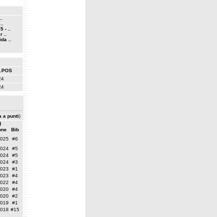
..
..
 - ..
 ..
da ..
.POS
24
24
a a punti
)
)
one
Bib
2025
#6
2024
#5
2024
#5
2024
#3
2023
#1
2023
#4
2022
#4
2020
#4
2020
#2
2019
#1
2018
#15