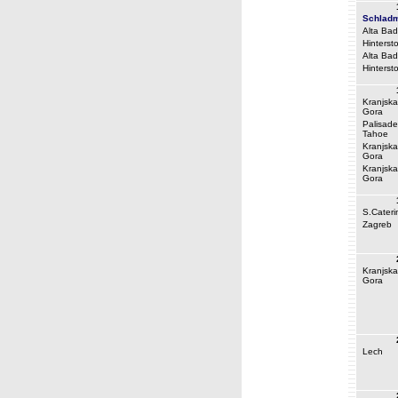
Schlad
Alta Bad
Hinterst
Alta Bad
Hinterst
Kranjska
Gora
Palisade
Tahoe
Kranjska
Gora
Kranjska
Gora
S.Cateri
Zagreb
Kranjska
Gora
Lech