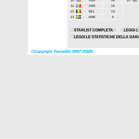
10
USA
36
10
11
AND
16
12
BEL
13
13
SWE
6
STARLIST COMPLETA
LEGGI L
LEGGI LE STATISTICHE DELLA GAR