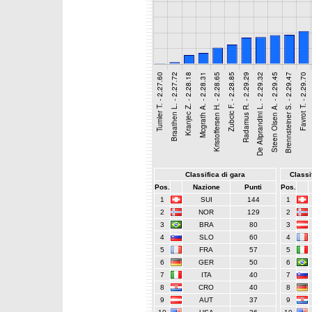
Classifica di gara
Classif
Pos.
Nazione
Punti
Pos.
1
SUI
144
1
2
NOR
129
2
3
BRA
80
3
4
SLO
60
4
5
FRA
57
5
6
GER
50
6
7
ITA
40
7
8
CRO
40
8
9
AUT
37
9