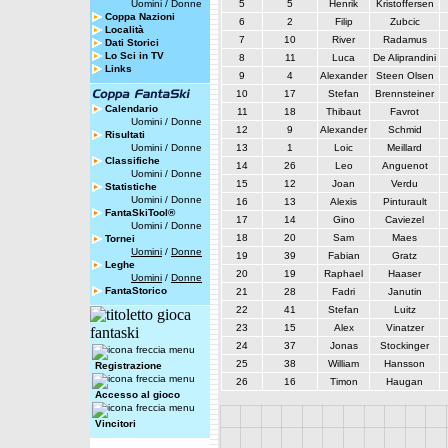
Uomini
/
Donne
5
5
Henrik
Kristoffersen
Coppa Nazioni
6
2
Filip
Zubcic
Località
7
10
River
Radamus
Dati Storici
Lo Sci in TV
8
11
Luca
De Aliprandini
Links
9
4
Alexander
Steen Olsen
10
17
Stefan
Brennsteiner
Calendario
11
18
Thibaut
Favrot
Uomini
/
Donne
12
9
Alexander
Schmid
Risultati
Uomini
/
Donne
13
1
Loic
Meillard
Classifiche
14
26
Leo
Anguenot
Uomini
/
Donne
15
12
Joan
Verdu
Statistiche
Uomini
/
Donne
16
13
Alexis
Pinturault
FantaSkiTool®
17
14
Gino
Caviezel
Uomini
/
Donne
18
20
Sam
Maes
Tornei
Uomini
/
Donne
19
39
Fabian
Gratz
Leghe
20
19
Raphael
Haaser
Uomini
/
Donne
FantaStorico
21
28
Fadri
Janutin
22
41
Stefan
Luitz
23
15
Alex
Vinatzer
24
37
Jonas
Stockinger
25
38
William
Hansson
Registrazione
26
16
Timon
Haugan
Accesso al gioco
Vincitori