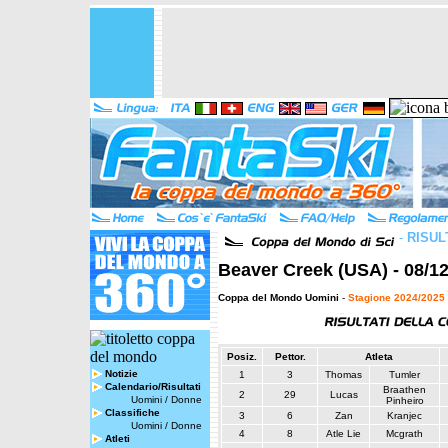
-
RISUL
Beaver Creek (USA) - 08/12
Coppa del Mondo Uomini
-
Stagione 2024/2025
Posiz.
Pettor.
Atleta
Notizie
1
3
Thomas
Tumler
Calendario/Risultati
Braathen
2
29
Lucas
Uomini
/
Donne
Pinheiro
Classifiche
3
6
Zan
Kranjec
Uomini
/
Donne
4
8
Atle Lie
Mcgrath
Atleti