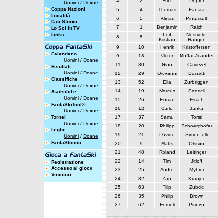
4
2
Fritz
Dopfer
Uomini
/
Donne
Coppa Nazioni
5
4
Thomas
Fanara
Località
6
5
Alexis
Pinturault
Dati Storici
7
1
Benjamin
Raich
Lo Sci in TV
Links
Leif
Nestvold-
8
8
Kristian
Haugen
9
10
Henrik
Kristoffersen
Calendario
9
13
Victor
Muffat Jeandet
Uomini
/
Donne
11
30
Gino
Caviezel
Risultati
Uomini
/
Donne
12
29
Giovanni
Borsotti
Classifiche
13
52
Elia
Zurbriggen
Uomini
/
Donne
14
19
Marcus
Sandell
Statistiche
Uomini
/
Donne
15
26
Florian
Eisath
FantaSkiTool®
16
12
Carlo
Janka
Uomini
/
Donne
Tornei
17
37
Samu
Torsti
Uomini
/
Donne
18
20
Philipp
Schoerghofer
Leghe
19
21
Davide
Simoncelli
Uomini
/
Donne
FantaStorico
20
9
Matts
Olsson
21
48
Roland
Leitinger
22
14
Tim
Jitloff
Registrazione
Accesso al gioco
23
25
Andre
Myhrer
Vincitori
24
32
Zan
Kranjec
25
63
Filip
Zubcic
26
35
Philip
Brown
27
62
Eemeli
Pirinen