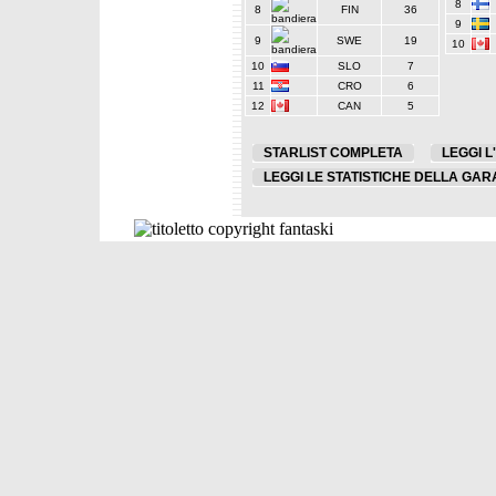
8
8
FIN
36
9
9
SWE
19
10
10
SLO
7
11
CRO
6
12
CAN
5
STARLIST COMPLETA
LEGGI L
LEGGI LE STATISTICHE DELLA GAR