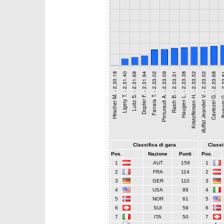
Classifica di gara
Classif
Pos.
Nazione
Punti
Pos.
1
AUT
159
1
2
FRA
114
2
3
GER
110
3
4
USA
89
4
5
NOR
61
5
6
SUI
59
6
7
ITA
50
7