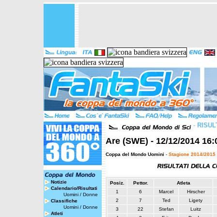
-
RISUL
Are (SWE) - 12/12/2014 16:
Coppa del Mondo Uomini
-
Stagione 2014/2015
Notizie
Posiz.
Pettor.
Atleta
Calendario/Risultati
1
6
Marcel
Hirscher
Uomini
/
Donne
2
7
Ted
Ligety
Classifiche
Uomini
/
Donne
3
22
Stefan
Luitz
Atleti