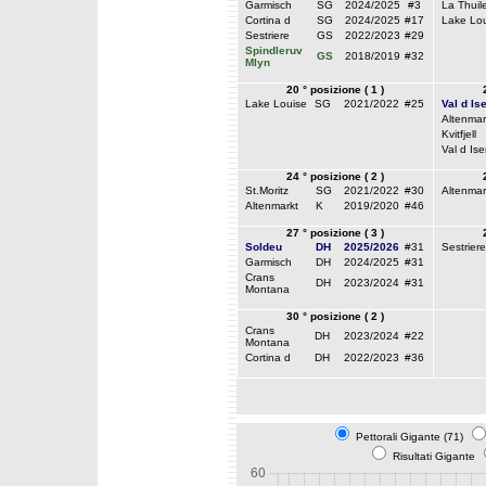
Garmisch
SG
2024/2025
#3
La Thuil
Cortina d
SG
2024/2025
#17
Lake Lou
Sestriere
GS
2022/2023
#29
Spindleruv
GS
2018/2019
#32
Mlyn
20 ° posizione ( 1 )
Lake Louise
SG
2021/2022
#25
Val d Is
Altenmar
Kvitfjell
Val d Ise
24 ° posizione ( 2 )
St.Moritz
SG
2021/2022
#30
Altenmar
Altenmarkt
K
2019/2020
#46
27 ° posizione ( 3 )
Soldeu
DH
2025/2026
#31
Sestriere
Garmisch
DH
2024/2025
#31
Crans
DH
2023/2024
#31
Montana
30 ° posizione ( 2 )
Crans
DH
2023/2024
#22
Montana
Cortina d
DH
2022/2023
#36
Pettorali Gigante (71)
Risultati Gigante