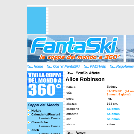
Alice Robinson
nata a:
Sydney
01/12/2001 (24 an
età:
8 mesi, 8 giorni)
peso:
kg.
altezza:
163 cm.
scarponi:
Salomon
Notizie
attacchi:
Salomon
Calendario/Risultati
Uomini
/
Donne
sci:
Salomon
Classifiche
status:
attiva
Uomini
/
Donne
Atleti
Uomini
/
Donne