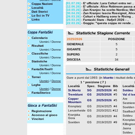
[01.07.26]
-
E' ufficiale: Lara Colturi entra nei ..
Coppa Nazioni
[12.06.26]
-
E' ufficiale: Alice Robinson passa a
Località
[10.05.26]
-
Zan Kranjec ha scelto Nordica; Mele
Dati Storici
[30.04.26]
-
Zan Kranjec lascia Rossignol, Alice
Lo Sci in TV
[26.03.26]
-
Colturi e Hallberg sono le Rising ..
Links
[25.03.26]
-
Fantaski Stats - Hafjell 2026 - ..
[22.03.26]
-
Goggia: "questa coppa mi rende ..
Calendario
2025/2026
POSIZIONE
Uomini
/
Donne
GENERALE
5
Risultati
GIGANTE
5
Uomini
/
Donne
Classifiche
SUPERG
2
Uomini
/
Donne
DISCESA
34
Statistiche
Uomini
/
Donne
FantaSkiTool®
Uomini
/
Donne
Tornei
Gare a punti dal 1993: (in
bluetto
i risultati della
Uomini
/
Donne
1 ° posizione ( 7 )
Leghe
Località
Spec.
Stagione
Bib
Località
Uomini
/
Donne
St.Moritz
SG
2025/2026
#6
Soldeu
FantaStorico
Tremblant
GS
2025/2026
#5
Val d Is
Copper
Are
GS
2025/2026
#5
Mountain
Sestriere
Kronplatz
GS
2024/2025
#4
Soelden
Lenzerheide
GS
2020/2021
#12
Registrazione
Saalbac
Kranjska
Accesso al gioco
Soldeu
GS
2019/2020
#4
Gora
Vincitori
Kronplat
Soelden
GS
2019/2020
#9
Killingto
Jasna
Soldeu