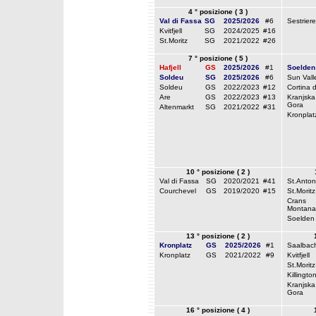
4 ° posizione ( 3 )
Val di Fassa
SG
2025/2026
#6
Sestriere
Kvitfjell
SG
2024/2025
#16
St.Moritz
SG
2021/2022
#26
7 ° posizione ( 5 )
Hafjell
GS
2025/2026
#1
Soelden
Soldeu
SG
2025/2026
#6
Sun Vall
Soldeu
GS
2022/2023
#12
Cortina 
Are
GS
2022/2023
#13
Kranjska
Gora
Altenmarkt
SG
2021/2022
#31
Kronplat
10 ° posizione ( 2 )
Val di Fassa
SG
2020/2021
#41
St.Anton
Courchevel
GS
2019/2020
#15
St.Moritz
Crans
Montana
Soelden
13 ° posizione ( 2 )
Kronplatz
GS
2025/2026
#1
Saalbac
Kronplatz
GS
2021/2022
#9
Kvitfjell
St.Moritz
Killingto
Kranjska
Gora
16 ° posizione ( 4 )