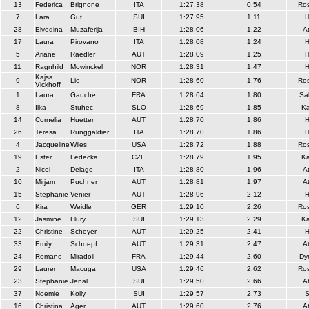
13
Federica
Brignone
ITA
1:27.38
0.54
Ros
7
Lara
Gut
SUI
1:27.95
1.11
H
28
Elvedina
Muzaferija
BIH
1:28.06
1.22
A
17
Laura
Pirovano
ITA
1:28.08
1.24
H
5
Ariane
Raedler
AUT
1:28.09
1.25
H
11
Ragnhild
Mowinckel
NOR
1:28.31
1.47
H
Kajsa
9
Lie
NOR
1:28.60
1.76
Ros
Vickhoff
1
Laura
Gauche
FRA
1:28.64
1.80
Sa
8
Ilka
Stuhec
SLO
1:28.69
1.85
Ka
14
Cornelia
Huetter
AUT
1:28.70
1.86
H
26
Teresa
Runggaldier
ITA
1:28.70
1.86
H
4
Jacqueline
Wiles
USA
1:28.72
1.88
Ros
19
Ester
Ledecka
CZE
1:28.79
1.95
Ka
2
Nicol
Delago
ITA
1:28.80
1.96
A
10
Mirjam
Puchner
AUT
1:28.81
1.97
A
15
Stephanie
Venier
AUT
1:28.96
2.12
H
6
Kira
Weidle
GER
1:29.10
2.26
Ros
12
Jasmine
Flury
SUI
1:29.13
2.29
Ka
22
Christine
Scheyer
AUT
1:29.25
2.41
H
33
Emily
Schoepf
AUT
1:29.31
2.47
A
24
Romane
Miradoli
FRA
1:29.44
2.60
Dy
29
Lauren
Macuga
USA
1:29.46
2.62
Ros
23
Stephanie
Jenal
SUI
1:29.50
2.66
A
37
Noemie
Kolly
SUI
1:29.57
2.73
S
16
Christina
Ager
AUT
1:29.60
2.76
A