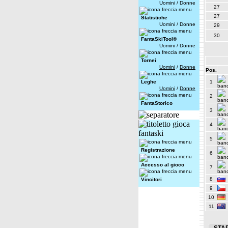
Uomini
/
Donne
27
27
Statistiche
Uomini
/
Donne
29
30
FantaSkiTool®
Uomini
/
Donne
Tornei
Uomini
/
Donne
Pos.
Leghe
1
Uomini
/
Donne
2
FantaStorico
3
4
5
Registrazione
6
Accesso al gioco
7
8
Vincitori
9
10
11