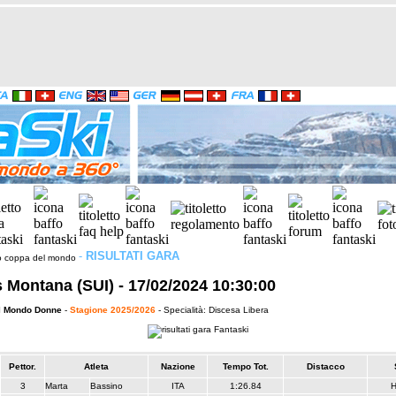
-
RISULTATI GARA
 Montana (SUI) - 17/02/2024 10:30:00
l Mondo Donne
-
Stagione 2025/2026
- Specialità: Discesa Libera
Pettor.
Atleta
Nazione
Tempo Tot.
Distacco
3
Marta
Bassino
ITA
1:26.84
H