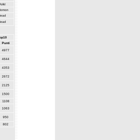
olkl
lomon
ead
ead
top10
Punti
4977
4644
4353
2672
2125
1500
1108
1063
950
802