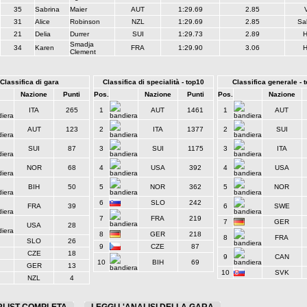
35
Sabrina
Maier
AUT
1:29.69
2.85
V
31
Alice
Robinson
NZL
1:29.69
2.85
Sa
21
Delia
Durrer
SUI
1:29.73
2.89
H
Smadja
34
Karen
FRA
1:29.90
3.06
H
Clement
Classifica di gara
Classifica di specialità - top10
Classifica generale - 
Nazione
Punti
Pos.
Nazione
Punti
Pos.
Nazione
ITA
265
1
AUT
1461
1
AUT
AUT
123
2
ITA
1377
2
SUI
SUI
87
3
SUI
1175
3
ITA
NOR
68
4
USA
392
4
USA
BIH
50
5
NOR
362
5
NOR
6
SLO
242
FRA
39
6
SWE
7
FRA
219
7
GER
USA
28
8
GER
218
8
FRA
SLO
26
9
CZE
87
CZE
18
9
CAN
10
BIH
69
GER
13
10
SVK
NZL
4