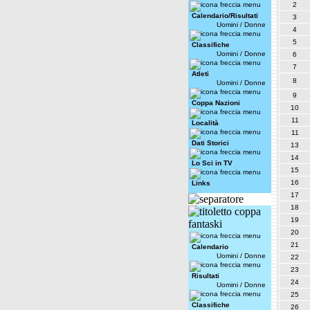
2
Calendario/Risultati
3
Uomini
/
Donne
4
5
Classifiche
Uomini
/
Donne
6
7
Atleti
8
Uomini
/
Donne
9
Coppa Nazioni
10
11
Località
11
Dati Storici
13
14
Lo Sci in TV
15
16
Links
17
18
19
20
21
Calendario
Uomini
/
Donne
22
23
Risultati
24
Uomini
/
Donne
25
Classifiche
26