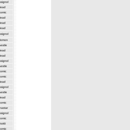
signol
ead
tomic
ead
ead
ead
signol
lomon
estle
ead
ead
signol
estle
tomic
tomic
ead
signol
estle
ead
tomic
nastar
signol
tomic
tokli
tomic