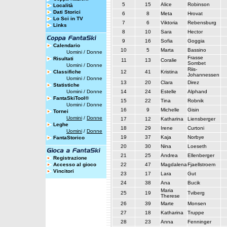
5
15
Alice
Robinson
Località
Dati Storici
6
8
Meta
Hrovat
Lo Sci in TV
7
6
Viktoria
Rebensburg
Links
8
10
Sara
Hector
9
16
Sofia
Goggia
Calendario
10
5
Marta
Bassino
Uomini
/
Donne
Frasse
Risultati
11
13
Coralie
Sombet
Uomini
/
Donne
Riis-
Classifiche
12
41
Kristina
Johannessen
Uomini
/
Donne
13
20
Clara
Direz
Statistiche
Uomini
/
Donne
14
24
Estelle
Alphand
FantaSkiTool®
15
22
Tina
Robnik
Uomini
/
Donne
16
9
Michelle
Gisin
Tornei
Uomini
/
Donne
17
12
Katharina
Liensberger
Leghe
18
29
Irene
Curtoni
Uomini
/
Donne
19
37
Kaja
Norbye
FantaStorico
20
30
Nina
Loeseth
21
25
Andrea
Ellenberger
Registrazione
Accesso al gioco
22
47
Magdalena
Fjaellstroem
Vincitori
23
17
Lara
Gut
24
38
Ana
Bucik
Maria
25
19
Tviberg
Therese
26
39
Marte
Monsen
27
18
Katharina
Truppe
28
23
Anna
Fenninger