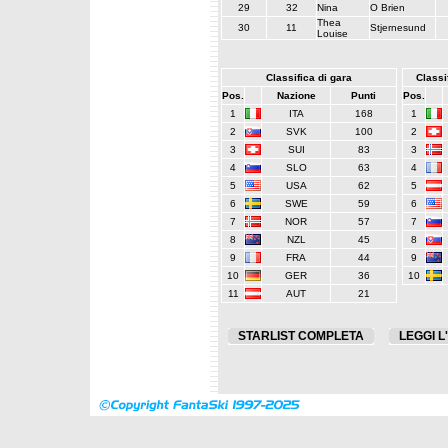
29
32
Nina
O Brien
Thea
30
11
Stjernesund
Louise
Classifica di gara
Classif
Pos.
Nazione
Punti
Pos.
1
ITA
168
1
2
SVK
100
2
3
SUI
83
3
4
SLO
63
4
5
USA
62
5
6
SWE
59
6
7
NOR
57
7
8
NZL
45
8
9
FRA
44
9
10
GER
36
10
11
AUT
21
STARLIST COMPLETA
LEGGI L