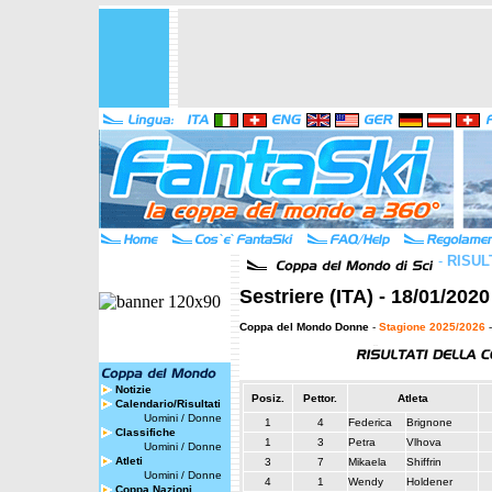
-
RISUL
Sestriere (ITA) - 18/01/202
Coppa del Mondo Donne
-
Stagione 2025/2026
-
Notizie
Posiz.
Pettor.
Atleta
Calendario/Risultati
Uomini
/
Donne
1
4
Federica
Brignone
Classifiche
1
3
Petra
Vlhova
Uomini
/
Donne
Atleti
3
7
Mikaela
Shiffrin
Uomini
/
Donne
4
1
Wendy
Holdener
Coppa Nazioni