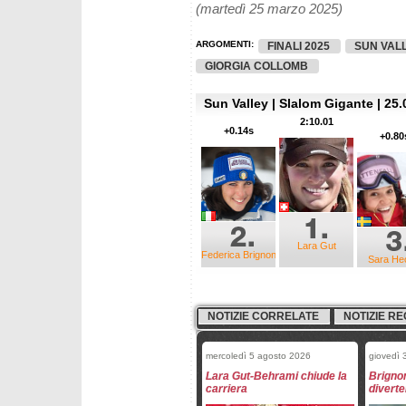
(martedì 25 marzo 2025)
ARGOMENTI:
FINALI 2025
SUN VAL
GIORGIA COLLOMB
Sun Valley | Slalom Gigante | 25.
2:10.01
+0.14s
+0.80
Lara Gut
Federica Brignone
Sara He
NOTIZIE CORRELATE
NOTIZIE RE
mercoledì 5 agosto 2026
giovedì 
Lara Gut-Behrami chiude la
Brignon
carriera
diverte