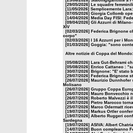
[25/06/2026]
Slalomgigantiste a F
[29/05/2026]
Le squadre femminili
[11/05/2026]
Semplicemente Lara: 
[07/05/2026]
Giorgia Collomb oper
[14/04/2026]
Media Day FISI: Fede
[09/04/2026]
Gli Azzurri di Milan
XIV
[02/03/2026]
Federica Brignone ch
corpo"
[02/03/2026]
I 16 Azzurri per i Mon
[01/03/2026]
Goggia: "sono conten
Altre notizie di Coppa del Mondo
[05/08/2026]
Lara Gut-Behrami chi
[05/08/2026]
Enrico Cattaneo : "s
[30/07/2026]
Brignone: "E' stato b
[29/07/2026]
Federica Brignone st
[26/07/2026]
Maurizio Dunnhofer s
Molisano
[26/07/2026]
Gruppo Coppa Europa
[26/07/2026]
Mauro Bonvecchio nu
[26/07/2026]
Roberto Malvezzi è i
[25/07/2026]
Pietro Marocco torna
[25/07/2026]
Marco Odermatt ricev
[19/07/2026]
Markus Ortler confer
[19/07/2026]
Alberto Ruggeri conf
Sardegna
[19/07/2026]
ASIVA: Albert Chatria
[14/07/2026]
Buon compleanno Fe