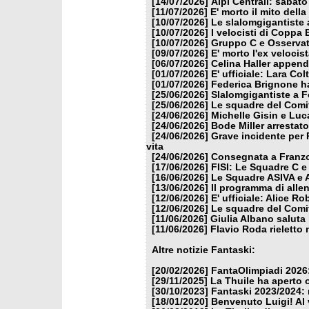
[14/07/2026]
Alpi Centrali: sabato
[11/07/2026]
E' morto il mito dell
[10/07/2026]
Le slalomgigantiste a
[10/07/2026]
I velocisti di Coppa
[10/07/2026]
Gruppo C e Osservat
[09/07/2026]
E' morto l'ex veloci
[06/07/2026]
Celina Haller appende
[01/07/2026]
E' ufficiale: Lara Co
[01/07/2026]
Federica Brignone ha
[25/06/2026]
Slalomgigantiste a F
[25/06/2026]
Le squadre del Comit
[24/06/2026]
Michelle Gisin e Luc
[24/06/2026]
Bode Miller arrestat
[24/06/2026]
Grave incidente per 
vita
[24/06/2026]
Consegnata a Franzon
[17/06/2026]
FISI: Le Squadre C e
[16/06/2026]
Le Squadre ASIVA e A
[13/06/2026]
Il programma di alle
[12/06/2026]
E' ufficiale: Alice 
[12/06/2026]
Le squadre del Comit
[11/06/2026]
Giulia Albano saluta
[11/06/2026]
Flavio Roda rieletto 
Altre notizie Fantaski:
[20/02/2026]
FantaOlimpiadi 2026:
[29/11/2025]
La Thuile ha aperto 
[30/10/2023]
Fantaski 2023/2024: 
[18/01/2020]
Benvenuto Luigi! Al v