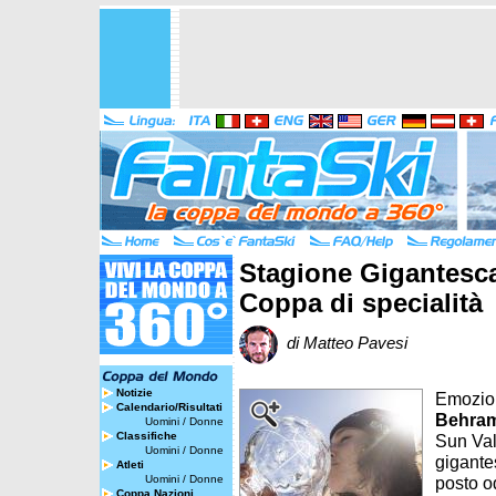
Stagione Gigantesca
Coppa di specialità
di Matteo Pavesi
Notizie
Emozion
Calendario/Risultati
Behra
Uomini
/
Donne
Classifiche
Sun Val
Uomini
/
Donne
gigant
Atleti
Uomini
/
Donne
posto od
Coppa Nazioni