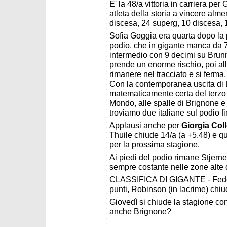
E' la 48/a vittoria in carriera pe
atleta della storia a vincere alme
discesa, 24 superg, 10 discesa, 
Sofia Goggia era quarta dopo la 
podio, che in gigante manca da 
intermedio con 9 decimi su Brunn
prende un enorme rischio, poi al
rimanere nel tracciato e si ferma.
Con la contemporanea uscita di L
matematicamente certa del terzo p
Mondo, alle spalle di Brignone e 
troviamo due italiane sul podio fi
Applausi anche per
Giorgia Col
Thuile chiude 14/a (a +5.48) e qu
per la prossima stagione.
Ai piedi del podio rimane Stjerne
sempre costante nelle zone alte d
CLASSIFICA DI GIGANTE - Fede al
punti, Robinson (in lacrime) chi
Giovedì si chiude la stagione con
anche Brignone?