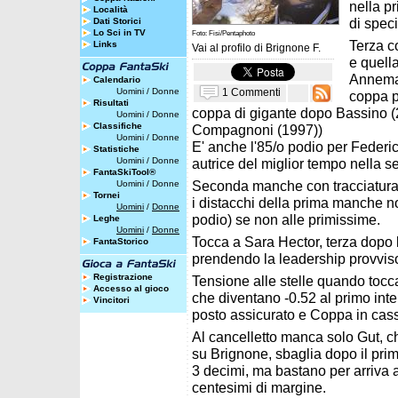
nella p
Località
di speci
Dati Storici
Lo Sci in TV
Foto: Fisi/Pentaphoto
Terza c
Links
Vai al profilo di
Brignone F.
e quella
Annemar
Calendario
1 Commenti
Uomini
/
Donne
coppa p
Risultati
coppa di gigante dopo Bassino (
Uomini
/
Donne
Classifiche
Compagnoni (1997))
Uomini
/
Donne
E' anche l'85/o podio per Federic
Statistiche
Uomini
/
Donne
autrice del miglior tempo nella
FantaSkiTool®
Seconda manche con tracciatura i
Uomini
/
Donne
Tornei
i distacchi della prima manche no
Uomini
/
Donne
podio) se non alle primissime.
Leghe
Uomini
/
Donne
Tocca a Sara Hector, terza dopo
FantaStorico
prendendo la leadership provviso
Registrazione
Tensione alle stelle quando tocc
Accesso al gioco
che diventano -0.52 al primo int
Vincitori
posto assicurato e Coppa in cass
Al cancelletto manca solo Gut, ch
su Brignone, sbaglia dopo il pri
3 decimi, ma bastano per arriva 
centesimi di margine.