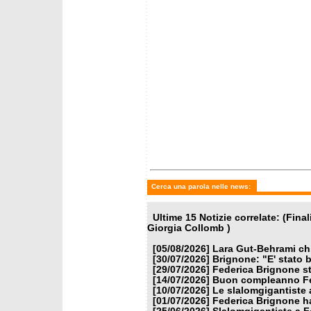
Cerca una parola nelle news:
Ultime 15 Notizie correlate: (Fin
Giorgia Collomb )
[05/08/2026]
Lara Gut-Behrami chi
[30/07/2026]
Brignone: "E' stato b
[29/07/2026]
Federica Brignone st
[14/07/2026]
Buon compleanno Fe
[10/07/2026]
Le slalomgigantiste a
[01/07/2026]
Federica Brignone ha