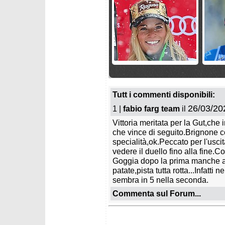
martedì 14 luglio 2026
venerdì 
Buon compleanno Federica!
Le slal
Stelvio
Tutt i commenti disponibili:
26/03/20
1 |
fabio farg team
il
Vittoria meritata per la Gut,che
che vince di seguito.Brignone 
specialità,ok.Peccato per l'usci
vedere il duello fino alla fine.
Goggia dopo la prima manche a
patate,pista tutta rotta...Infatti
giovedì 25 giugno 2026
venerdì
sembra in 5 nella seconda.
Slalomgigantiste a Formia;
Le squa
test atletici per il gruppo
per st
Commenta sul Forum...
Coppa Europa