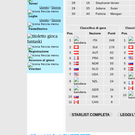
28
16
Stephanie
Venier
Tornei
Uomini
/
Donne
29
35
Juliana
Suter
30
40
Patricia
Mangan
Leghe
Uomini
/
Donne
Classifica di gara
Classif
FantaStorico
Pos.
Nazione
Punti
Pos.
1
ITA
248
1
2
SUI
176
2
Registrazione
3
AUT
62
3
4
FRA
60
4
Accesso al gioco
5
NOR
55
5
Vincitori
6
SLO
29
6
7
USA
25
7
8
NZL
24
8
9
9
GER
24
10
10
SVK
9
11
CAN
8
STARLIST COMPLETA
LEGGI L