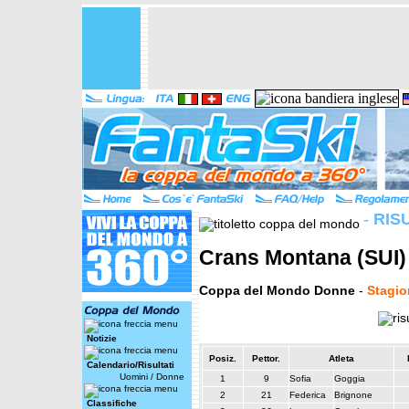
-
RIS
Crans Montana (SUI) 
Coppa del Mondo Donne
-
Stagio
Notizie
Posiz.
Pettor.
Atleta
Calendario/Risultati
Uomini
/
Donne
1
9
Sofia
Goggia
2
21
Federica
Brignone
Classifiche