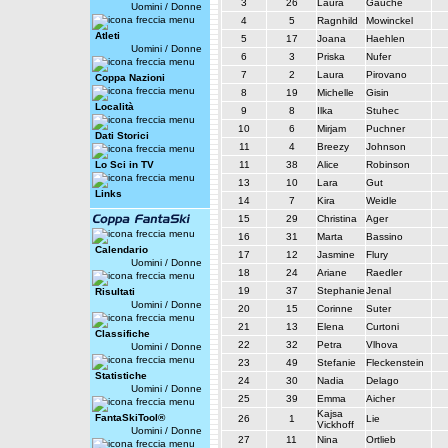
3
26
Laura
Gauche
Uomini
/
Donne
4
5
Ragnhild
Mowinckel
Atleti
5
17
Joana
Haehlen
Uomini
/
Donne
6
3
Priska
Nufer
7
2
Laura
Pirovano
Coppa Nazioni
8
19
Michelle
Gisin
Località
9
8
Ilka
Stuhec
10
6
Mirjam
Puchner
Dati Storici
11
4
Breezy
Johnson
Lo Sci in TV
11
38
Alice
Robinson
13
10
Lara
Gut
Links
14
7
Kira
Weidle
15
29
Christina
Ager
16
31
Marta
Bassino
Calendario
17
12
Jasmine
Flury
Uomini
/
Donne
18
24
Ariane
Raedler
19
37
Stephanie
Jenal
Risultati
Uomini
/
Donne
20
15
Corinne
Suter
21
13
Elena
Curtoni
Classifiche
22
32
Petra
Vlhova
Uomini
/
Donne
23
49
Stefanie
Fleckenstein
Statistiche
24
30
Nadia
Delago
Uomini
/
Donne
25
39
Emma
Aicher
Kajsa
FantaSkiTool®
26
1
Lie
Vickhoff
Uomini
/
Donne
27
11
Nina
Ortlieb