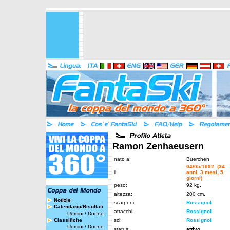
Ramon Zenhaeusern
nato a:
Buerchen
04/05/1992 (34
il:
anni, 3 mesi, 5
giorni)
peso:
92 kg.
altezza:
200 cm.
Notizie
scarponi:
Rossignol
Calendario/Risultati
attacchi:
Rossignol
Uomini
/
Donne
Classifiche
sci:
Rossignol
Uomini
/
Donne
status:
attivo