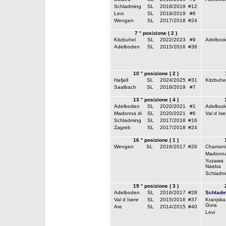
Schladming
SL
2018/2019
#12
Levi
SL
2018/2019
#6
Wengen
SL
2017/2018
#24
7 ° posizione ( 2 )
Kitzbuhel
SL
2022/2023
#9
Adelbod
Adelboden
SL
2015/2016
#38
10 ° posizione ( 2 )
Hafjell
SL
2024/2025
#31
Kitzbuhe
Saalbach
SL
2018/2019
#7
13 ° posizione ( 4 )
Adelboden
SL
2020/2021
#1
Adelbod
Madonna di
SL
2020/2021
#6
Val d Ise
Schladming
SL
2017/2018
#16
Zagreb
SL
2017/2018
#24
16 ° posizione ( 1 )
Wengen
SL
2016/2017
#26
Chamoni
Madonna
Yuzawa
Naeba
Schladm
19 ° posizione ( 3 )
Adelboden
SL
2016/2017
#28
Schladm
Val d Isere
SL
2015/2016
#37
Kranjska
Gora
Are
SL
2014/2015
#40
Levi