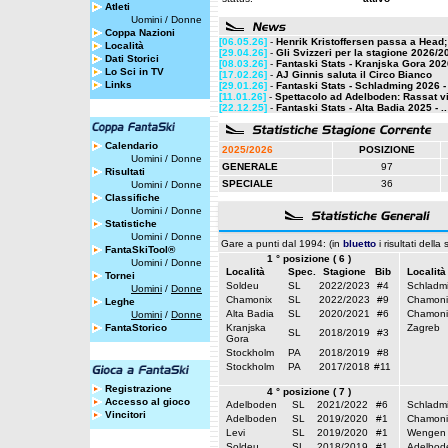
Atleti
Uomini
/
Donne
Coppa Nazioni
[06.05.26]
-
Henrik Kristoffersen passa a Head; 
Località
[29.04.26]
-
Gli Svizzeri per la stagione 2026/2
Dati Storici
[08.03.26]
-
Fantaski Stats - Kranjska Gora 2026
Lo Sci in TV
[17.02.26]
-
AJ Ginnis saluta il Circo Bianco
Links
[29.01.26]
-
Fantaski Stats - Schladming 2026 - 
[11.01.26]
-
Spettacolo ad Adelboden: Rassat vi
[22.12.25]
-
Fantaski Stats - Alta Badia 2025 - ..
Calendario
2025/2026
POSIZIONE
Uomini
/
Donne
GENERALE
97
Risultati
SPECIALE
36
Uomini
/
Donne
Classifiche
Uomini
/
Donne
Statistiche
Uomini
/
Donne
Gare a punti dal 1994: (in
bluetto
i risultati della
FantaSkiTool®
1 ° posizione ( 6 )
Uomini
/
Donne
Località
Spec.
Stagione
Bib
Località
Tornei
Soldeu
SL
2022/2023
#4
Schladm
Uomini
/
Donne
Chamonix
SL
2022/2023
#9
Chamoni
Leghe
Alta Badia
SL
2020/2021
#6
Chamoni
Uomini
/
Donne
FantaStorico
Kranjska
Zagreb
SL
2018/2019
#3
Gora
Stockholm
PA
2018/2019
#8
Stockholm
PA
2017/2018
#11
Registrazione
4 ° posizione ( 7 )
Accesso al gioco
Adelboden
SL
2021/2022
#6
Schladm
Vincitori
Adelboden
SL
2019/2020
#1
Chamoni
Levi
SL
2019/2020
#1
Wengen
Soldeu
SL
2018/2019
#1
Adelbod