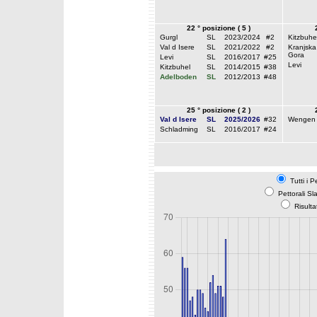
22 ° posizione ( 5 )
Gurgl
SL
2023/2024
#2
Kitzbuhe
Val d Isere
SL
2021/2022
#2
Kranjska
Gora
Levi
SL
2016/2017
#25
Levi
Kitzbuhel
SL
2014/2015
#38
Adelboden
SL
2012/2013
#48
25 ° posizione ( 2 )
Val d Isere
SL
2025/2026
#32
Wengen
Schladming
SL
2016/2017
#24
Tutti i P
Pettorali Sl
Risulta