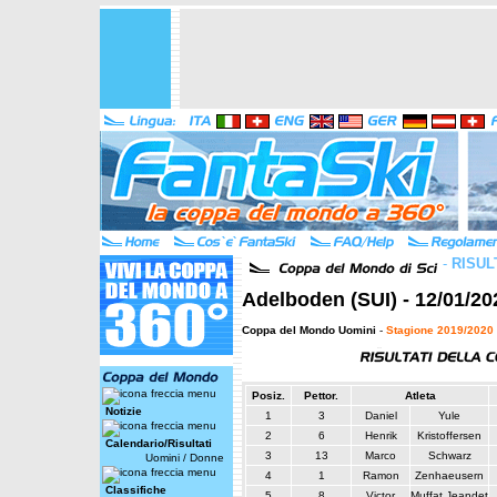
-
RISUL
Adelboden (SUI) - 12/01/20
Coppa del Mondo Uomini
-
Stagione 2019/2020
Posiz.
Pettor.
Atleta
Notizie
1
3
Daniel
Yule
2
6
Henrik
Kristoffersen
Calendario/Risultati
3
13
Marco
Schwarz
Uomini
/
Donne
4
1
Ramon
Zenhaeusern
Classifiche
5
8
Victor
Muffat Jeandet