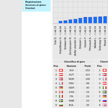
Registrazione
Accesso al gioco
Vincitori
Classifica di gara
Classif
Pos.
Nazione
Punti
Pos.
1
SUI
202
1
2
AUT
113
2
3
NOR
106
3
4
FRA
99
4
5
GER
40
5
6
CAN
24
6
7
ITA
23
7
8
SWE
22
8
9
BUL
20
9