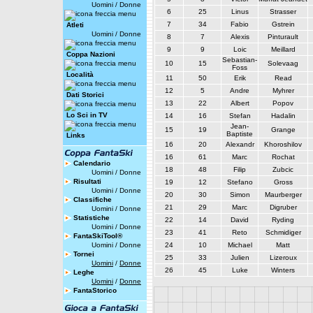
Uomini
/
Donne
6
25
Linus
Strasser
7
34
Fabio
Gstrein
Atleti
Uomini
/
Donne
8
7
Alexis
Pinturault
9
9
Loic
Meillard
Coppa Nazioni
Sebastian-
10
15
Solevaag
Foss
Località
11
50
Erik
Read
12
5
Andre
Myhrer
Dati Storici
13
22
Albert
Popov
Lo Sci in TV
14
16
Stefan
Hadalin
Jean-
15
19
Grange
Baptiste
Links
16
20
Alexandr
Khoroshilov
16
61
Marc
Rochat
Calendario
18
48
Filip
Zubcic
Uomini
/
Donne
Risultati
19
12
Stefano
Gross
Uomini
/
Donne
20
30
Simon
Maurberger
Classifiche
21
29
Marc
Digruber
Uomini
/
Donne
Statistiche
22
14
David
Ryding
Uomini
/
Donne
23
41
Reto
Schmidiger
FantaSkiTool®
Uomini
/
Donne
24
10
Michael
Matt
Tornei
25
33
Julien
Lizeroux
Uomini
/
Donne
26
45
Luke
Winters
Leghe
Uomini
/
Donne
FantaStorico