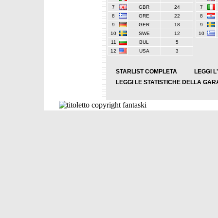
7
GBR
24
7
8
GRE
22
8
9
GER
18
9
10
SWE
12
10
11
BUL
5
12
USA
3
STARLIST COMPLETA
LEGGI L
LEGGI LE STATISTICHE DELLA GAR