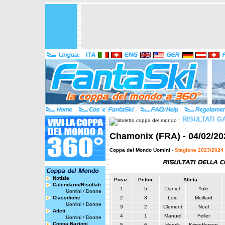
-
RISULTATI G
Chamonix (FRA) - 04/02/20
Coppa del Mondo Uomini
-
Stagione 2023/2024
Notizie
Posiz.
Pettor.
Atleta
Calendario/Risultati
1
5
Daniel
Yule
Uomini
/
Donne
Classifiche
2
3
Loic
Meillard
Uomini
/
Donne
3
2
Clement
Noel
Atleti
4
1
Manuel
Feller
Uomini
/
Donne
Coppa Nazioni
5
6
Henrik
Kristoffersen