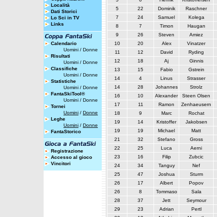
Località
5
22
Dominik
Raschner
Dati Storici
7
24
Samuel
Kolega
Lo Sci in TV
Links
8
7
Timon
Haugan
9
26
Steven
Amiez
Calendario
10
20
Alex
Vinatzer
Uomini
/
Donne
11
12
David
Ryding
Risultati
12
18
Aj
Ginnis
Uomini
/
Donne
Classifiche
13
15
Fabio
Gstrein
Uomini
/
Donne
14
4
Linus
Strasser
Statistiche
14
28
Johannes
Strolz
Uomini
/
Donne
FantaSkiTool®
16
10
Alexander
Steen Olsen
Uomini
/
Donne
17
11
Ramon
Zenhaeusern
Tornei
Uomini
/
Donne
18
9
Marc
Rochat
Leghe
19
14
Kristoffer
Jakobsen
Uomini
/
Donne
19
19
Michael
Matt
FantaStorico
21
32
Stefano
Gross
22
25
Luca
Aerni
Registrazione
23
16
Filip
Zubcic
Accesso al gioco
Vincitori
24
34
Tanguy
Nef
25
47
Joshua
Sturm
26
17
Albert
Popov
26
8
Tommaso
Sala
28
37
Jett
Seymour
29
23
Adrian
Pertl