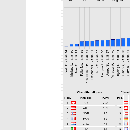
30
13
Atle Lie
Mcgrath
Classifica di gara
Classif
Pos.
Nazione
Punti
Pos.
1
SUI
223
1
2
AUT
153
2
3
NOR
93
3
4
FRA
89
4
5
CRO
44
5
6
ITA
41
6