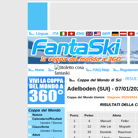
-
RISUL
Adelboden (SUI) - 07/01/20
Coppa del Mondo Uomini
-
Stagione 2023/2024
Notizie
Posiz.
Pettor.
Atleta
Calendario/Risultati
1
4
Manuel
Feller
Uomini
/
Donne
2
12
Atle Lie
Mcgrath
Classifiche
Uomini
/
Donne
3
35
Dominik
Raschner
Atleti
4
2
Linus
Strasser