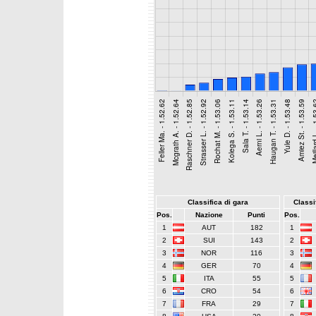
Classifica di gara
Classif
Pos.
Nazione
Punti
Pos.
1
AUT
182
1
2
SUI
143
2
3
NOR
116
3
4
GER
70
4
5
ITA
55
5
6
CRO
54
6
7
FRA
29
7