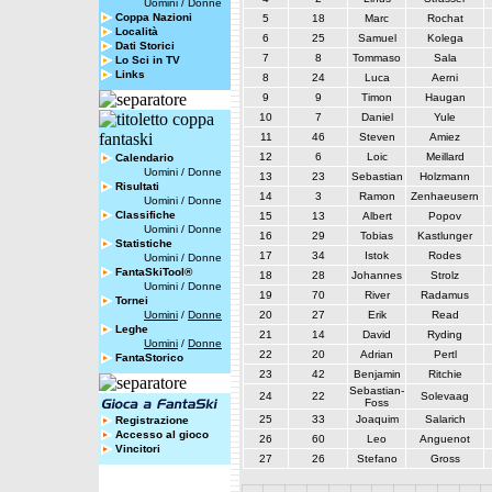
Uomini
/
Donne
Coppa Nazioni
5
18
Marc
Rochat
Località
6
25
Samuel
Kolega
Dati Storici
7
8
Tommaso
Sala
Lo Sci in TV
Links
8
24
Luca
Aerni
9
9
Timon
Haugan
10
7
Daniel
Yule
11
46
Steven
Amiez
12
6
Loic
Meillard
Calendario
Uomini
/
Donne
13
23
Sebastian
Holzmann
Risultati
14
3
Ramon
Zenhaeusern
Uomini
/
Donne
Classifiche
15
13
Albert
Popov
Uomini
/
Donne
16
29
Tobias
Kastlunger
Statistiche
17
34
Istok
Rodes
Uomini
/
Donne
FantaSkiTool®
18
28
Johannes
Strolz
Uomini
/
Donne
19
70
River
Radamus
Tornei
Uomini
/
Donne
20
27
Erik
Read
Leghe
21
14
David
Ryding
Uomini
/
Donne
22
20
Adrian
Pertl
FantaStorico
23
42
Benjamin
Ritchie
Sebastian-
24
22
Solevaag
Foss
25
33
Joaquim
Salarich
Registrazione
Accesso al gioco
26
60
Leo
Anguenot
Vincitori
27
26
Stefano
Gross