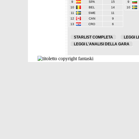
9
SPA
15
9
10
BEL
14
10
11
SWE
11
12
CAN
9
13
CRO
6
STARLIST COMPLETA
LEGGI L
LEGGI L'ANALISI DELLA GARA