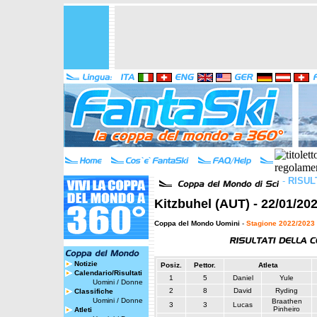
-
RISUL
Kitzbuhel (AUT) - 22/01/20
Coppa del Mondo Uomini
-
Stagione 2022/2023
Notizie
Posiz.
Pettor.
Atleta
Calendario/Risultati
1
5
Daniel
Yule
Uomini
/
Donne
2
8
David
Ryding
Classifiche
Uomini
/
Donne
Braathen
3
3
Lucas
Pinheiro
Atleti