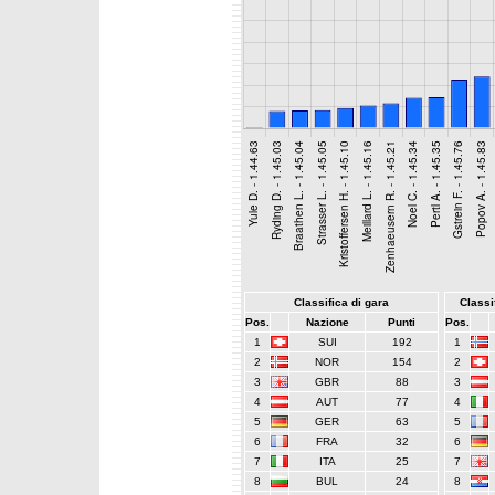
Classifica di gara
Classif
Pos.
Nazione
Punti
Pos.
1
SUI
192
1
2
NOR
154
2
3
GBR
88
3
4
AUT
77
4
5
GER
63
5
6
FRA
32
6
7
ITA
25
7
8
BUL
24
8