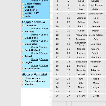
Uomini
/
Donne
4
7
Linus
Strasser
Coppa Nazioni
5
4
Henrik
Kristoffersen
Località
6
6
Loic
Meillard
Dati Storici
Lo Sci in TV
7
9
Ramon
Zenhaeusern
Links
8
10
Clement
Noel
9
20
Adrian
Pertl
Calendario
10
22
Fabio
Gstrein
Uomini
/
Donne
11
19
Albert
Popov
Risultati
Uomini
/
Donne
12
43
Alexander
Steen Olsen
Classifiche
13
15
Tommaso
Sala
Uomini
/
Donne
Sebastian-
Statistiche
13
16
Solevaag
Foss
Uomini
/
Donne
15
39
Sandro
Simonet
FantaSkiTool®
Uomini
/
Donne
16
29
Joaquim
Salarich
Tornei
17
38
Armand
Marchant
Uomini
/
Donne
18
35
Sebastian
Holzmann
Leghe
Uomini
/
Donne
19
21
Michael
Matt
FantaStorico
20
18
Kristoffer
Jakobsen
21
36
Dominik
Raschner
Registrazione
22
28
Erik
Read
Accesso al gioco
23
40
Billy
Major
Vincitori
24
17
Timon
Haugan
25
24
Filip
Zubcic
26
27
Stefano
Gross