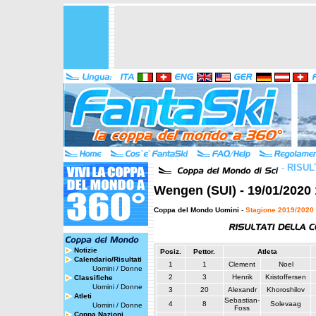
-
RISUL
Wengen (SUI) - 19/01/2020 
Coppa del Mondo Uomini
-
Stagione 2019/2020
Notizie
Posiz.
Pettor.
Atleta
Calendario/Risultati
1
1
Clement
Noel
Uomini
/
Donne
2
3
Henrik
Kristoffersen
Classifiche
Uomini
/
Donne
3
20
Alexandr
Khoroshilov
Atleti
Sebastian-
4
8
Solevaag
Uomini
/
Donne
Foss
Coppa Nazioni