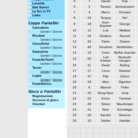
5
7
Daniel
Yule
Località
5
2
Ramon
Zenhaeusern
Dati Storici
Lo Sci in TV
7
4
Marco
Schwarz
Links
8
23
Tanguy
Nef
Jean-
9
19
Grange
Baptiste
Calendario
10
12
Loic
Meillard
Uomini
/
Donne
Risultati
11
24
Giuliano
Razzoli
Uomini
/
Donne
12
34
Fabio
Gstrein
Classifiche
13
40
Jonathan
Nordbotten
Uomini
/
Donne
Statistiche
14
13
Victor
Muffat Jeandet
Uomini
/
Donne
Leif
Nestvold-
15
55
FantaSkiTool®
Kristian
Haugen
Uomini
/
Donne
16
11
David
Ryding
Tornei
17
17
Linus
Strasser
Uomini
/
Donne
Leghe
18
47
Filip
Zubcic
Uomini
/
Donne
19
29
Marc
Digruber
FantaStorico
20
9
Manuel
Feller
21
43
Dong-Hyun
Jung
Registrazione
22
52
Anton
Tremmel
Accesso al gioco
Vincitori
23
26
Simon
Maurberger
24
41
Reto
Schmidiger
25
28
Sandro
Simonet
26
10
Stefan
Hadalin