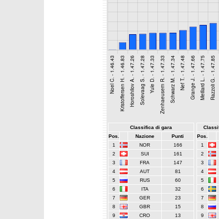
Classifica di gara
Classif
Pos.
Nazione
Punti
Pos.
1
NOR
166
1
2
SUI
161
2
3
FRA
147
3
4
AUT
81
4
5
RUS
60
5
6
ITA
32
6
7
GER
23
7
8
GBR
15
8
9
CRO
13
9