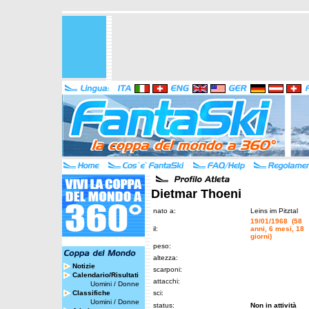
Dietmar Thoeni
nato a:
Leins im Pitztal
19/01/1968 (58
il:
anni, 6 mesi, 18
giorni)
peso:
altezza:
Notizie
scarponi:
Calendario/Risultati
attacchi:
Uomini
/
Donne
Classifiche
sci:
Uomini
/
Donne
status:
Non in attività