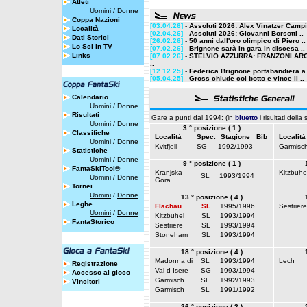
Atleti
Uomini
/
Donne
Coppa Nazioni
[03.04.26]
-
Assoluti 2026: Alex Vinatzer Campi
Località
[02.04.26]
-
Assoluti 2026: Giovanni Borsotti ..
Dati Storici
[26.02.26]
-
50 anni dall'oro olimpico di Piero ..
Lo Sci in TV
[07.02.26]
-
Brignone sarà in gara in discesa ..
Links
[07.02.26]
-
STELVIO AZZURRA: FRANZONI AR
..
[12.12.25]
-
Federica Brignone portabandiera a 
[05.04.25]
-
Gross chiude col botto e vince il ..
Calendario
Uomini
/
Donne
Risultati
Gare a punti dal 1994: (in
bluetto
i risultati della
Uomini
/
Donne
3 ° posizione ( 1 )
Classifiche
Località
Spec.
Stagione
Bib
Località
Uomini
/
Donne
Kvitfjell
SG
1992/1993
Garmisc
Statistiche
Uomini
/
Donne
9 ° posizione ( 1 )
FantaSkiTool®
Kranjska
Kitzbuhe
SL
1993/1994
Uomini
/
Donne
Gora
Tornei
Uomini
/
Donne
13 ° posizione ( 4 )
Leghe
Flachau
SL
1995/1996
Sestriere
Uomini
/
Donne
Kitzbuhel
SL
1993/1994
FantaStorico
Sestriere
SL
1993/1994
Stoneham
SL
1993/1994
18 ° posizione ( 4 )
Madonna di
SL
1993/1994
Lech
Registrazione
Val d Isere
SG
1993/1994
Accesso al gioco
Garmisch
SL
1992/1993
Vincitori
Garmisch
SL
1991/1992
26 ° posizione ( 2 )