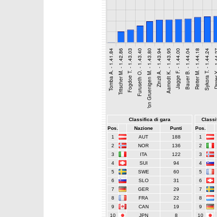
Classifica di gara
Classif
Pos.
Nazione
Punti
Pos.
1
AUT
188
1
2
NOR
136
2
3
ITA
122
3
4
SUI
94
4
5
SWE
60
5
6
SLO
31
6
7
GER
29
7
8
FRA
22
8
9
CAN
19
9
10
JPN
8
10