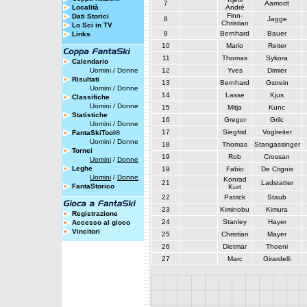
7
Aamodt
Località
André
Finn-
Dati Storici
8
Jagge
Christian
Lo Sci in TV
9
Bernhard
Bauer
Links
10
Mario
Reiter
11
Thomas
Sykora
Calendario
Uomini
/
Donne
12
Yves
Dimier
Risultati
13
Bernhard
Gstrein
Uomini
/
Donne
14
Lasse
Kjus
Classifiche
Uomini
/
Donne
15
Mitja
Kunc
Statistiche
16
Gregor
Grilc
Uomini
/
Donne
17
Siegfrid
Voglreiter
FantaSkiTool®
Uomini
/
Donne
18
Thomas
Stangassinger
Tornei
19
Rob
Crossan
Uomini
/
Donne
Leghe
19
Fabio
De Crignis
Uomini
/
Donne
Konrad
21
Ladstatter
FantaStorico
Kurt
22
Patrick
Staub
23
Kiminobu
Kimura
Registrazione
24
Stanley
Hayer
Accesso al gioco
Vincitori
25
Christian
Mayer
26
Dietmar
Thoeni
27
Marc
Girardelli