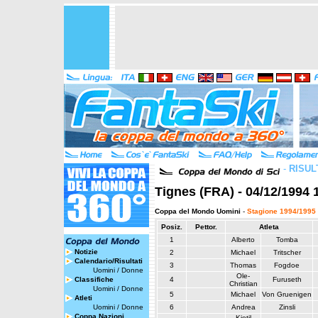
-
RISUL
Tignes (FRA) - 04/12/1994 
Coppa del Mondo Uomini
-
Stagione 1994/1995
Posiz.
Pettor.
Atleta
1
Alberto
Tomba
Notizie
2
Michael
Tritscher
Calendario/Risultati
3
Thomas
Fogdoe
Uomini
/
Donne
Ole-
Classifiche
4
Furuseth
Christian
Uomini
/
Donne
5
Michael
Von Gruenigen
Atleti
Uomini
/
Donne
6
Andrea
Zinsli
Coppa Nazioni
Kjetil