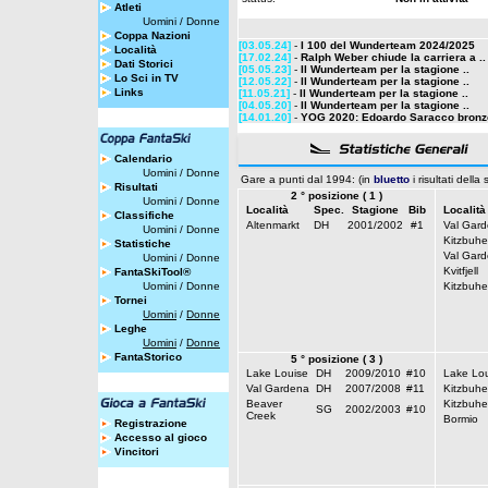
Atleti
Uomini
/
Donne
Coppa Nazioni
[03.05.24]
-
I 100 del Wunderteam 2024/2025
Località
[17.02.24]
-
Ralph Weber chiude la carriera a ..
Dati Storici
[05.05.23]
-
Il Wunderteam per la stagione ..
Lo Sci in TV
[12.05.22]
-
Il Wunderteam per la stagione ..
Links
[11.05.21]
-
Il Wunderteam per la stagione ..
[04.05.20]
-
Il Wunderteam per la stagione ..
[14.01.20]
-
YOG 2020: Edoardo Saracco bronzo 
Calendario
Uomini
/
Donne
Gare a punti dal 1994: (in
bluetto
i risultati della
Risultati
2 ° posizione ( 1 )
Uomini
/
Donne
Località
Spec.
Stagione
Bib
Località
Classifiche
Altenmarkt
DH
2001/2002
#1
Val Gar
Uomini
/
Donne
Kitzbuhe
Statistiche
Val Gar
Uomini
/
Donne
Kvitfjell
FantaSkiTool®
Uomini
/
Donne
Kitzbuhe
Tornei
Uomini
/
Donne
Leghe
Uomini
/
Donne
FantaStorico
5 ° posizione ( 3 )
Lake Louise
DH
2009/2010
#10
Lake Lou
Val Gardena
DH
2007/2008
#11
Kitzbuhe
Beaver
Kitzbuhe
SG
2002/2003
#10
Creek
Bormio
Registrazione
Accesso al gioco
Vincitori