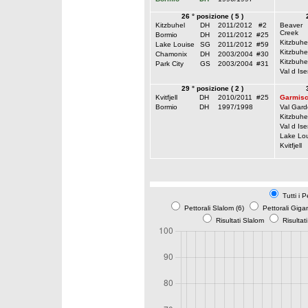
26 ° posizione ( 5 )
Kitzbuhel
DH
2011/2012
#2
Beaver
Creek
Bormio
DH
2011/2012
#25
Kitzbuhe
Lake Louise
SG
2011/2012
#59
Kitzbuhe
Chamonix
DH
2003/2004
#30
Kitzbuhe
Park City
GS
2003/2004
#31
Val d Ise
29 ° posizione ( 2 )
Kvitfjell
DH
2010/2011
#25
Garmis
Bormio
DH
1997/1998
Val Gar
Kitzbuhe
Val d Ise
Lake Lou
Kvitfjell
Tutti i P
Pettorali Slalom (6)
Pettorali Giga
Risultati Slalom
Risultat