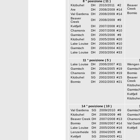
8 ° posizione ( 11 )
Kitzbuhel
DH
2010/2011
#2
Beaver
Creek
Are
DH
2008/2009
#14
Bormio
Val Gardena
DH
2008/2009
#14
Beaver
DH
2008/2009
#9
Creek
Kvitfjell
DH
2007/2008
#13
Chamonix
DH
2007/2008
#10
Garmisch
DH
2005/2006
#9
Kitzbuhel
SG
2005/2006
#20
Lake Louise
DH
2004/2005
#10
Garmisch
DH
2003/2004
#22
Lake Louise
DH
2003/2004
#33
11 ° posizione ( 5 )
Lake Louise
DH
2006/2007
#11
Wengen
Garmisch
DH
2004/2005
#19
Garmisc
Chamonix
DH
2004/2005
#19
Bormio
Kitzbuhel
SG
2002/2003
#15
Beaver
Creek
Bormio
DH
2002/2003
#21
Kitzbuhe
Garmisc
Kvitfjell
Kitzbuhe
14 ° posizione ( 10 )
Val Gardena
SG
2009/2010
#9
Garmisc
Kitzbuhel
DH
2008/2009
#8
Garmisc
Beaver Creek
DH
2007/2008
#13
Chamoni
Bormio
DH
2006/2007
#14
Val Gar
Lake Louise
DH
2005/2006
#16
Kvitfjell
Lenzerheide
SG
2004/2005
#6
Kvitfjell
SG
2004/2005
#11