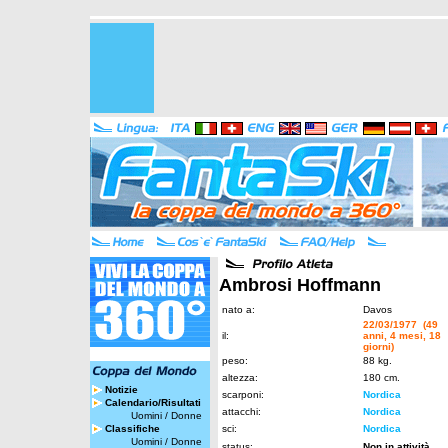
Ambrosi Hoffmann
nato a:
Davos
22/03/1977 (49
il:
anni, 4 mesi, 18
giorni)
peso:
88 kg.
altezza:
180 cm.
Notizie
scarponi:
Nordica
Calendario/Risultati
attacchi:
Nordica
Uomini
/
Donne
Classifiche
sci:
Nordica
Uomini
/
Donne
status:
Non in attività