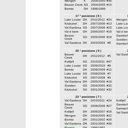
Wengen
K
2004/2005
#36
Beaver Creek
SG
2004/2005
#15
Bormio
DH
1998/1999
17 ° posizione ( 6 )
Lake Louise
DH
2011/2012
#24
Wengen
Kitzbuhel
DH
2007/2008
#13
Lake Lou
Val Gardena
SG
2007/2008
#25
Lake Lou
Val d Isere
DH
2006/2007
#18
Val d Ise
Beaver
Garmisc
SG
2005/2006
#19
Creek
Soelden
Val Gardena
DH
2003/2004
#9
Garmisc
20 ° posizione ( 9 )
Beaver
Val Gar
DH
2011/2012
#5
Creek
Kvitfjell
SG
2010/2011
#47
Lake Louise
SG
2009/2010
#9
Bormio
DH
2008/2009
#12
Lake Louise
SG
2008/2009
#7
Kitzbuhel
SG
2007/2008
#5
Val Gardena
DH
2005/2006
#18
Soelden
GS
2004/2005
#32
Kitzbuhel
SG
2001/2002
#32
23 ° posizione ( 7 )
Val Gardena
DH
2010/2011
#24
Kvitfjell
Beaver
Garmisc
SG
2008/2009
#27
Creek
Garmisc
Kvitfjell
DH
2006/2007
#18
Val Gar
Wengen
DH
2004/2005
#22
Bormio
DH
2001/2002
#26
Val Gardena
DH
2001/2002
#36
Bormio
DH
1996/1997