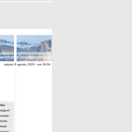
sabato 8 agosto 2026 - ore 09:56
Sci
ssignol
nastar
tomic
Head
nastar