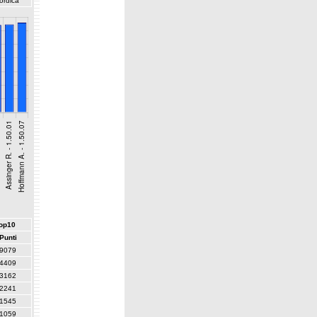
ordica
top10
Punti
9079
4409
3162
2241
1545
1059