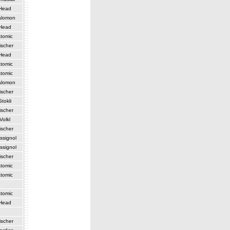
Head
alomon
Head
tomic
ischer
Head
tomic
tomic
alomon
ischer
Stokli
ischer
Volkl
ischer
ssignol
ssignol
ischer
tomic
tomic
tomic
Head
ischer