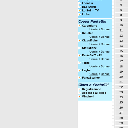
Località
6
Dati Storici
6
Lo Sci in TV
Links
8
9
10
Calendario
Uomini
/
Donne
11
Risultati
12
Uomini
/
Donne
Classifiche
13
Uomini
/
Donne
14
Statistiche
15
Uomini
/
Donne
FantaSkiTool®
16
Uomini
/
Donne
17
Tornei
Uomini
/
Donne
18
Leghe
19
Uomini
/
Donne
20
FantaStorico
21
22
Registrazione
23
Accesso al gioco
Vincitori
23
25
26
27
28
29