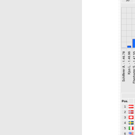
30
Pos.
1
2
3
4
5
6