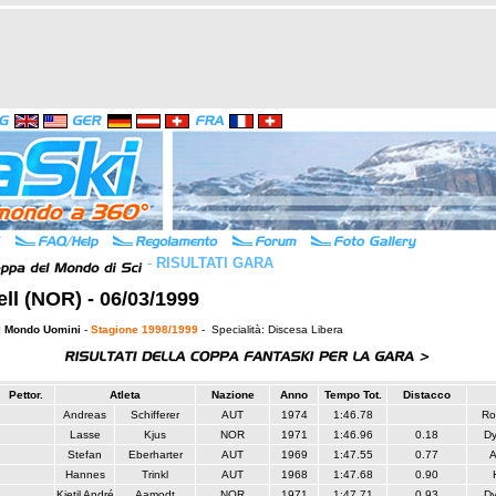
-
RISULTATI GARA
jell (NOR) - 06/03/1999
l Mondo Uomini
-
Stagione 1998/1999
- Specialità: Discesa Libera
Pettor.
Atleta
Nazione
Anno
Tempo Tot.
Distacco
Andreas
Schifferer
AUT
1974
1:46.78
Ro
Lasse
Kjus
NOR
1971
1:46.96
0.18
Dy
Stefan
Eberharter
AUT
1969
1:47.55
0.77
A
Hannes
Trinkl
AUT
1968
1:47.68
0.90
Kjetil André
Aamodt
NOR
1971
1:47.71
0.93
Dy