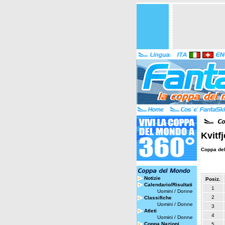
Kvitf
Coppa de
Notizie
Posiz.
Calendario/Risultati
1
Uomini
/
Donne
2
Classifiche
Uomini
/
Donne
3
Atleti
4
Uomini
/
Donne
Coppa Nazioni
5