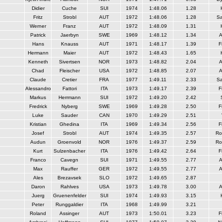
Didier
Cuche
SUI
1974
1:48.06
1.28
Fritz
Strobl
AUT
1972
1:48.06
1.28
S
Werner
Franz
AUT
1972
1:48.09
1.31
Patrick
Jaerbyn
SWE
1969
1:48.12
1.34
A
Hans
Knauss
AUT
1971
1:48.17
1.39
F
Hermann
Maier
AUT
1972
1:48.43
1.65
Kenneth
Sivertsen
NOR
1973
1:48.82
2.04
A
Chad
Fleischer
USA
1972
1:48.85
2.07
A
Claude
Cretier
FRA
1977
1:49.11
2.33
S
Alessandro
Fattori
ITA
1973
1:49.17
2.39
F
Markus
Herrmann
SUI
1972
1:49.20
2.42
Fredrick
Nyberg
SWE
1969
1:49.28
2.50
F
Luke
Sauder
CAN
1970
1:49.29
2.51
Kristian
Ghedina
ITA
1969
1:49.34
2.56
F
Josef
Strobl
AUT
1974
1:49.35
2.57
Ro
Audun
Groenvold
NOR
1976
1:49.37
2.59
Ro
Kurt
Sulzenbacher
ITA
1976
1:49.42
2.64
F
Franco
Cavegn
SUI
1971
1:49.55
2.77
A
Max
Rauffer
GER
1972
1:49.55
2.77
A
Ales
Brezavsek
SLO
1972
1:49.65
2.87
Daron
Rahlves
USA
1973
1:49.78
3.00
A
Juerg
Gruenenfelder
SUI
1974
1:49.93
3.15
Peter
Runggaldier
ITA
1968
1:49.99
3.21
Roland
Assinger
AUT
1973
1:50.01
3.23
F