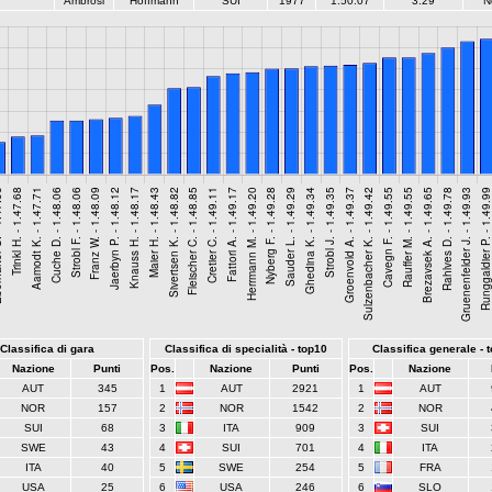
Ambrosi
Hoffmann
SUI
1977
1:50.07
3.29
N
Classifica di gara
Classifica di specialità - top10
Classifica generale - 
Nazione
Punti
Pos.
Nazione
Punti
Pos.
Nazione
AUT
345
1
AUT
2921
1
AUT
NOR
157
2
NOR
1542
2
NOR
SUI
68
3
ITA
909
3
SUI
SWE
43
4
SUI
701
4
ITA
ITA
40
5
SWE
254
5
FRA
USA
25
6
USA
246
6
SLO