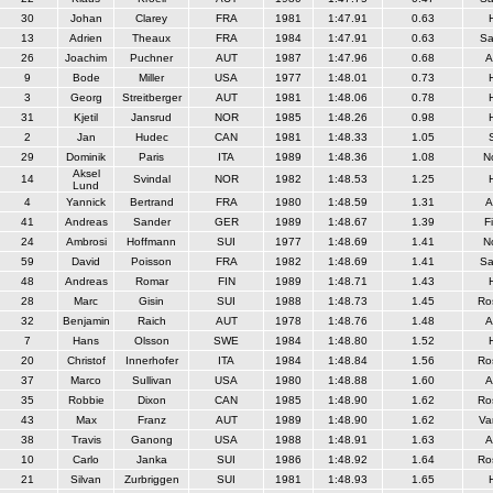
30
Johan
Clarey
FRA
1981
1:47.91
0.63
13
Adrien
Theaux
FRA
1984
1:47.91
0.63
Sa
26
Joachim
Puchner
AUT
1987
1:47.96
0.68
A
9
Bode
Miller
USA
1977
1:48.01
0.73
3
Georg
Streitberger
AUT
1981
1:48.06
0.78
31
Kjetil
Jansrud
NOR
1985
1:48.26
0.98
2
Jan
Hudec
CAN
1981
1:48.33
1.05
29
Dominik
Paris
ITA
1989
1:48.36
1.08
N
Aksel
14
Svindal
NOR
1982
1:48.53
1.25
Lund
4
Yannick
Bertrand
FRA
1980
1:48.59
1.31
A
41
Andreas
Sander
GER
1989
1:48.67
1.39
F
24
Ambrosi
Hoffmann
SUI
1977
1:48.69
1.41
N
59
David
Poisson
FRA
1982
1:48.69
1.41
Sa
48
Andreas
Romar
FIN
1989
1:48.71
1.43
28
Marc
Gisin
SUI
1988
1:48.73
1.45
Ro
32
Benjamin
Raich
AUT
1978
1:48.76
1.48
A
7
Hans
Olsson
SWE
1984
1:48.80
1.52
20
Christof
Innerhofer
ITA
1984
1:48.84
1.56
Ro
37
Marco
Sullivan
USA
1980
1:48.88
1.60
A
35
Robbie
Dixon
CAN
1985
1:48.90
1.62
Ro
43
Max
Franz
AUT
1989
1:48.90
1.62
Va
38
Travis
Ganong
USA
1988
1:48.91
1.63
A
10
Carlo
Janka
SUI
1986
1:48.92
1.64
Ro
21
Silvan
Zurbriggen
SUI
1981
1:48.93
1.65