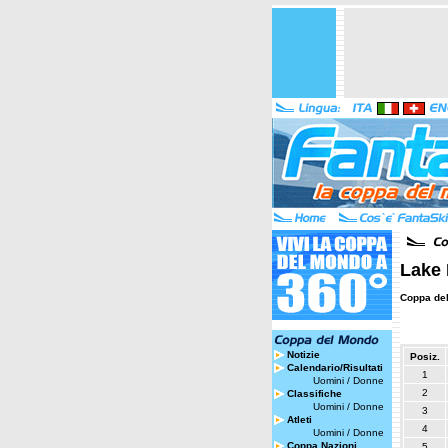
Lake 
Coppa de
Notizie
Posiz.
Calendario/Risultati
1
Uomini
/
Donne
2
Classifiche
Uomini
/
Donne
3
Atleti
4
Uomini
/
Donne
Coppa Nazioni
5