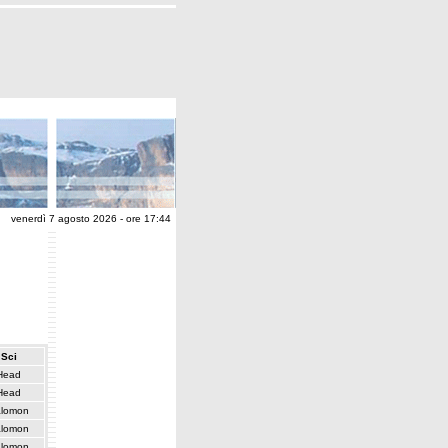
venerdì 7 agosto 2026 - ore 17:44
Sci
Head
Head
lomon
lomon
lomon