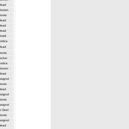
Head
lomon
tomic
Head
Head
Head
Stokli
ordica
Head
tomic
ischer
ordica
lomon
Head
ssignol
tomic
Head
ssignol
tomic
ssignol
n Deer
tomic
ssignol
Head