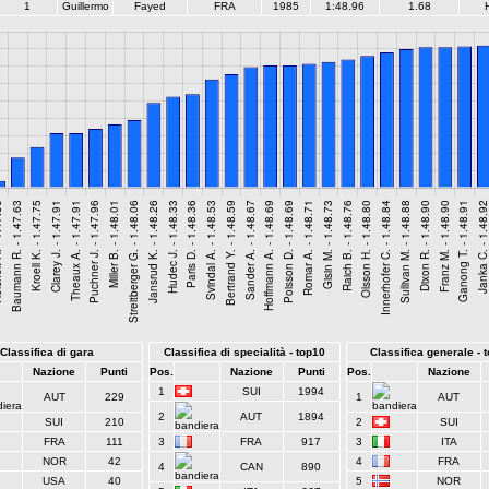
1
Guillermo
Fayed
FRA
1985
1:48.96
1.68
Classifica di gara
Classifica di specialità - top10
Classifica generale - 
Nazione
Punti
Pos.
Nazione
Punti
Pos.
Nazione
1
SUI
1994
AUT
229
1
AUT
2
AUT
1894
SUI
210
2
SUI
FRA
111
3
FRA
917
3
ITA
NOR
42
4
FRA
4
CAN
890
USA
40
5
NOR