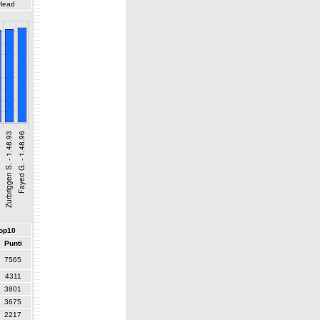
Head
top10
Punti
7565
4311
3801
3675
2217