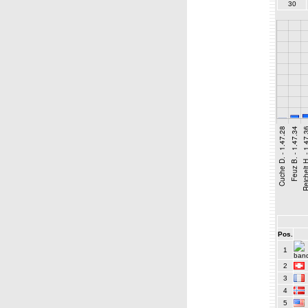
30
Pos.
1
2
3
4
5