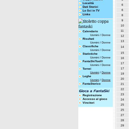
Località
6
Dati Storici
6
Lo Sci in TV
Links
8
9
10
11
Calendario
Uomini
/
Donne
12
Risultati
13
Uomini
/
Donne
Classifiche
14
Uomini
/
Donne
15
Statistiche
Uomini
/
Donne
16
FantaSkiTool®
17
Uomini
/
Donne
17
Tornei
Uomini
/
Donne
19
Leghe
20
Uomini
/
Donne
FantaStorico
21
22
23
Registrazione
Accesso al gioco
24
Vincitori
25
25
27
28
29