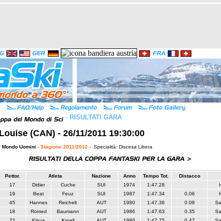
-
RISULTATI GARA
Louise (CAN) - 26/11/2011 19:30:00
l Mondo Uomini
-
Stagione 2011/2012
- Specialità: Discesa Libera
Pettor.
Atleta
Nazione
Anno
Tempo Tot.
Distacco
17
Didier
Cuche
SUI
1974
1:47.28
19
Beat
Feuz
SUI
1987
1:47.34
0.06
45
Hannes
Reichelt
AUT
1980
1:47.36
0.08
Sa
18
Romed
Baumann
AUT
1986
1:47.63
0.35
Sa
22
Klaus
Kroell
AUT
1980
1:47.75
0.47
Sa