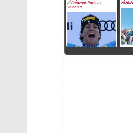
di Franzoni, Paris e i
2026/2
velocisti
martedì 5 maggio 2026
mercoled
Il Wunderteam per la
Matthi
stagione 2026/2027
Assing
Europa
giovedì 26 marzo 2026
mercole
Mikaela Shiffrin e Marco
Fantask
Odermatt Paperoni della
- slal
Coppa 2026