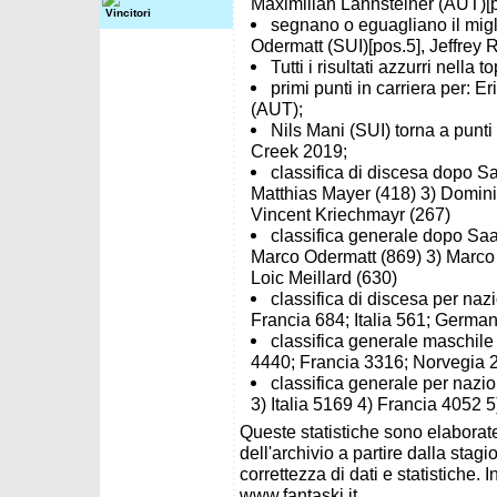
Maximilian Lahnsteiner (AUT)[p
Vincitori
segnano o eguagliano il migli
Odermatt (SUI)[pos.5], Jeffrey
Tutti i risultati azzurri nella
primi punti in carriera per: 
(AUT);
Nils Mani (SUI) torna a punti 
Creek 2019;
classifica di discesa dopo Sa
Matthias Mayer (418) 3) Domini
Vincent Kriechmayr (267)
classifica generale dopo Saal
Marco Odermatt (869) 3) Marco 
Loic Meillard (630)
classifica di discesa per naz
Francia 684; Italia 561; German
classifica generale maschile 
4440; Francia 3316; Norvegia 2
classifica generale per nazio
3) Italia 5169 4) Francia 4052 
Queste statistiche sono elaborate
dell'archivio a partire dalla sta
correttezza di dati e statistiche. I
www.fantaski.it