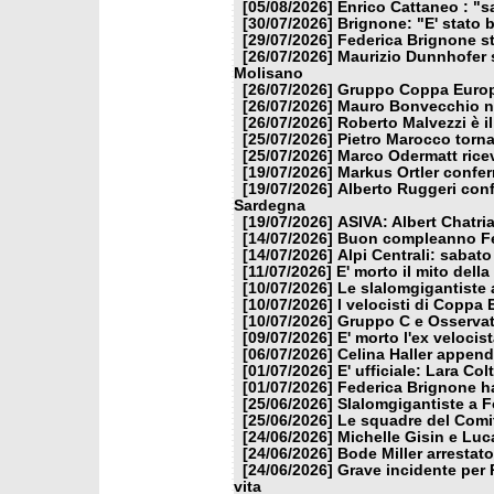
[05/08/2026]
Enrico Cattaneo : "s
[30/07/2026]
Brignone: "E' stato b
[29/07/2026]
Federica Brignone st
[26/07/2026]
Maurizio Dunnhofer s
Molisano
[26/07/2026]
Gruppo Coppa Europa
[26/07/2026]
Mauro Bonvecchio nu
[26/07/2026]
Roberto Malvezzi è i
[25/07/2026]
Pietro Marocco torna
[25/07/2026]
Marco Odermatt ricev
[19/07/2026]
Markus Ortler confer
[19/07/2026]
Alberto Ruggeri conf
Sardegna
[19/07/2026]
ASIVA: Albert Chatria
[14/07/2026]
Buon compleanno Fe
[14/07/2026]
Alpi Centrali: sabato
[11/07/2026]
E' morto il mito dell
[10/07/2026]
Le slalomgigantiste a
[10/07/2026]
I velocisti di Coppa
[10/07/2026]
Gruppo C e Osservat
[09/07/2026]
E' morto l'ex veloci
[06/07/2026]
Celina Haller appende
[01/07/2026]
E' ufficiale: Lara Co
[01/07/2026]
Federica Brignone ha
[25/06/2026]
Slalomgigantiste a F
[25/06/2026]
Le squadre del Comit
[24/06/2026]
Michelle Gisin e Luc
[24/06/2026]
Bode Miller arrestat
[24/06/2026]
Grave incidente per 
vita