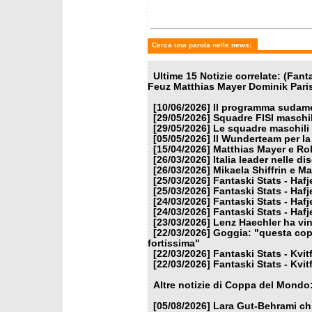
Cerca una parola nelle news:
Ultime 15 Notizie correlate: (Fan
Feuz Matthias Mayer Dominik Paris
[10/06/2026]
Il programma sudamer
[29/05/2026]
Squadre FISI maschi
[29/05/2026]
Le squadre maschili 
[05/05/2026]
Il Wunderteam per la
[15/04/2026]
Matthias Mayer e Ro
[26/03/2026]
Italia leader nelle di
[26/03/2026]
Mikaela Shiffrin e M
[25/03/2026]
Fantaski Stats - Hafj
[25/03/2026]
Fantaski Stats - Hafj
[24/03/2026]
Fantaski Stats - Hafj
[24/03/2026]
Fantaski Stats - Hafj
[23/03/2026]
Lenz Haechler ha vi
[22/03/2026]
Goggia: "questa copp
fortissima"
[22/03/2026]
Fantaski Stats - Kvit
[22/03/2026]
Fantaski Stats - Kvit
Altre notizie di Coppa del Mondo
[05/08/2026]
Lara Gut-Behrami chi