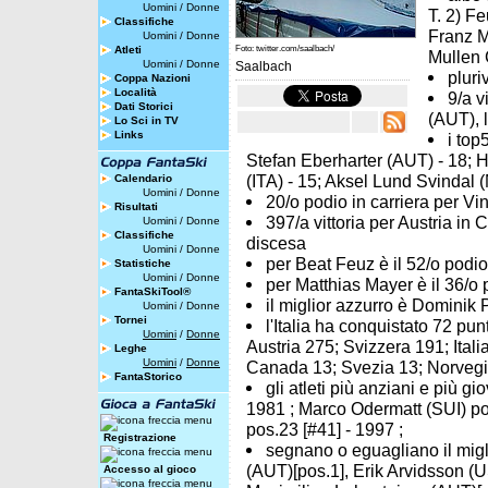
Uomini
/
Donne
T. 2) F
Classifiche
Franz M
Uomini
/
Donne
Atleti
Foto: twitter.com/saalbach/
Mullen 
Uomini
/
Donne
Saalbach
pluri
Coppa Nazioni
Località
9/a v
Dati Storici
(AUT), 
Lo Sci in TV
Links
i top
Stefan Eberharter (AUT) - 18; 
(ITA) - 15; Aksel Lund Svindal 
Calendario
Uomini
/
Donne
20/o podio in carriera per Vi
Risultati
397/a vittoria per Austria i
Uomini
/
Donne
Classifiche
discesa
Uomini
/
Donne
per Beat Feuz è il 52/o podio 
Statistiche
Uomini
/
Donne
per Matthias Mayer è il 36/o p
FantaSkiTool®
il miglior azzurro è Dominik P
Uomini
/
Donne
Tornei
l'Italia ha conquistato 72 pun
Uomini
/
Donne
Austria 275; Svizzera 191; Ital
Leghe
Uomini
/
Donne
Canada 13; Svezia 13; Norvegi
FantaStorico
gli atleti più anziani e più g
1981 ; Marco Odermatt (SUI) po
pos.23 [#41] - 1997 ;
Registrazione
segnano o eguagliano il migli
(AUT)[pos.1], Erik Arvidsson (U
Accesso al gioco