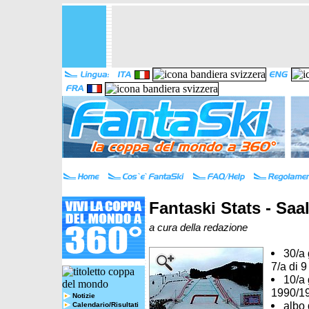
Fantaski Stats - Saa
a cura della redazione
30/a 
7/a di 
10/a 
1990/1
Notizie
albo 
Calendario/Risultati