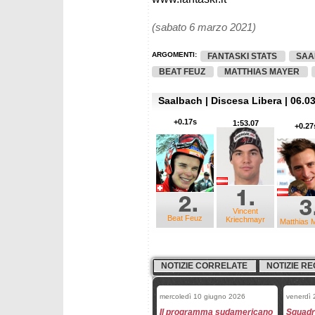
(sabato 6 marzo 2021)
ARGOMENTI:
FANTASKI STATS
SAA
BEAT FEUZ
MATTHIAS MAYER
Saalbach | Discesa Libera | 06.03
+0.17s
1:53.07
+0.27
Vincent
Beat Feuz
Kriechmayr
Matthias 
NOTIZIE CORRELATE
NOTIZIE RE
mercoledì 10 giugno 2026
venerdì
Il programma sudamericano
Squadre