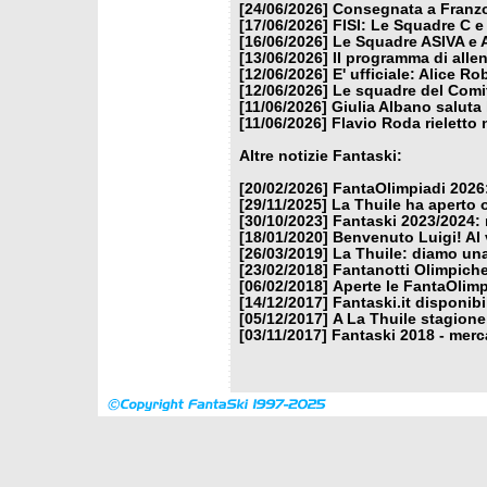
[24/06/2026]
Consegnata a Franzon
[17/06/2026]
FISI: Le Squadre C e
[16/06/2026]
Le Squadre ASIVA e A
[13/06/2026]
Il programma di alle
[12/06/2026]
E' ufficiale: Alice 
[12/06/2026]
Le squadre del Comit
[11/06/2026]
Giulia Albano saluta
[11/06/2026]
Flavio Roda rieletto 
Altre notizie Fantaski:
[20/02/2026]
FantaOlimpiadi 2026:
[29/11/2025]
La Thuile ha aperto 
[30/10/2023]
Fantaski 2023/2024: 
[18/01/2020]
Benvenuto Luigi! Al v
[26/03/2019]
La Thuile: diamo un
[23/02/2018]
Fantanotti Olimpiche
[06/02/2018]
Aperte le FantaOlimp
[14/12/2017]
Fantaski.it disponib
[05/12/2017]
A La Thuile stagione
[03/11/2017]
Fantaski 2018 - merc