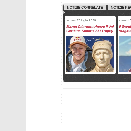
NOTIZIE CORRELATE
NOTIZIE RE
sabato 25 luglio 2026
martedì
Marco Odermatt riceve il Val
Il Wund
Gardena Sudtirol Ski Trophy
stagio
mercoledì 15 aprile 2026
giovedì 
Matthias Mayer e Roland
Mikaela
Assinger per la Coppa
Oderma
Europa maschile
Coppa 