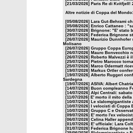
[21/03/2026]
Paris Re di Kvitfjell
Altre notizie di Coppa del Mondo
[05/08/2026]
Lara Gut-Behrami chi
[05/08/2026]
Enrico Cattaneo : "s
[30/07/2026]
Brignone: "E' stato b
[29/07/2026]
Federica Brignone st
[26/07/2026]
Maurizio Dunnhofer s
Molisano
[26/07/2026]
Gruppo Coppa Europa
[26/07/2026]
Mauro Bonvecchio nu
[26/07/2026]
Roberto Malvezzi è i
[25/07/2026]
Pietro Marocco torna
[25/07/2026]
Marco Odermatt ricev
[19/07/2026]
Markus Ortler confer
[19/07/2026]
Alberto Ruggeri conf
Sardegna
[19/07/2026]
ASIVA: Albert Chatria
[14/07/2026]
Buon compleanno Fe
[14/07/2026]
Alpi Centrali: sabato
[11/07/2026]
E' morto il mito dell
[10/07/2026]
Le slalomgigantiste a
[10/07/2026]
I velocisti di Coppa
[10/07/2026]
Gruppo C e Osservat
[09/07/2026]
E' morto l'ex veloci
[06/07/2026]
Celina Haller appende
[01/07/2026]
E' ufficiale: Lara Co
[01/07/2026]
Federica Brignone ha
[25/06/2026]
Slalomgigantiste a F