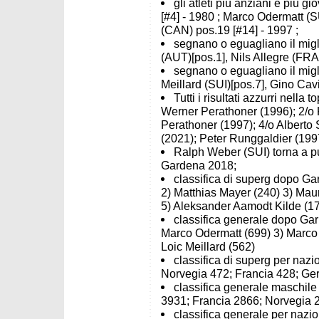
gli atleti più anziani e più 
[#4] - 1980 ; Marco Odermatt (S
(CAN) pos.19 [#14] - 1997 ;
segnano o eguagliano il migli
(AUT)[pos.1], Nils Allegre (FRA
segnano o eguagliano il miglio
Meillard (SUI)[pos.7], Gino Cav
Tutti i risultati azzurri nella
Werner Perathoner (1996); 2/o 
Perathoner (1997); 4/o Alberto 
(2021); Peter Runggaldier (199
Ralph Weber (SUI) torna a pun
Gardena 2018;
classifica di superg dopo Ga
2) Matthias Mayer (240) 3) Mau
5) Aleksander Aamodt Kilde (1
classifica generale dopo Garm
Marco Odermatt (699) 3) Marco 
Loic Meillard (562)
classifica di superg per nazi
Norvegia 472; Francia 428; Ge
classifica generale maschile 
3931; Francia 2866; Norvegia 2
classifica generale per nazio