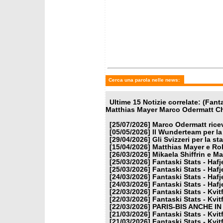
mercoledì 25 marzo 2026
martedì
Fantaski Stats - Hafjell 2026
Fantask
- gigante femminile
- slalo
Cerca una parola nelle news:
Ultime 15 Notizie correlate: (Fan
Matthias Mayer Marco Odermatt Chr
[25/07/2026]
Marco Odermatt ricev
[05/05/2026]
Il Wunderteam per la
[29/04/2026]
Gli Svizzeri per la s
[15/04/2026]
Matthias Mayer e Ro
[26/03/2026]
Mikaela Shiffrin e M
[25/03/2026]
Fantaski Stats - Hafj
[25/03/2026]
Fantaski Stats - Hafj
[24/03/2026]
Fantaski Stats - Hafj
[24/03/2026]
Fantaski Stats - Hafj
[22/03/2026]
Fantaski Stats - Kvit
[22/03/2026]
Fantaski Stats - Kvit
[22/03/2026]
PARIS-BIS ANCHE I
[21/03/2026]
Fantaski Stats - Kvit
[21/03/2026]
Fantaski Stats - Kvit