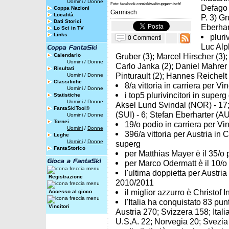
Uomini
/
Donne
Foto: facebook.com/skiweltcupgarmisch/
Defago 
Coppa Nazioni
Garmisch
Località
P. 3) G
Dati Storici
Eberhar
Lo Sci in TV
Links
pluri
0 Commenti
Luc Alp
Gruber (3); Marcel Hirscher (3)
Calendario
Uomini
/
Donne
Carlo Janka (2); Daniel Mahrer (
Risultati
Pinturault (2); Hannes Reichelt (
Uomini
/
Donne
Classifiche
8/a vittoria in carriera per V
Uomini
/
Donne
i top5 plurivincitori in supe
Statistiche
Uomini
/
Donne
Aksel Lund Svindal (NOR) - 17;
FantaSkiTool®
(SUI) - 6; Stefan Eberharter (AU
Uomini
/
Donne
Tornei
19/o podio in carriera per Vi
Uomini
/
Donne
396/a vittoria per Austria in
Leghe
Uomini
/
Donne
superg
FantaStorico
per Matthias Mayer è il 35/o p
per Marco Odermatt è il 10/o p
l'ultima doppietta per Austria
Registrazione
2010/2011
il miglior azzurro è Christof 
Accesso al gioco
l'Italia ha conquistato 83 pun
Vincitori
Austria 270; Svizzera 158; Ital
U.S.A. 22; Norvegia 20; Svezia