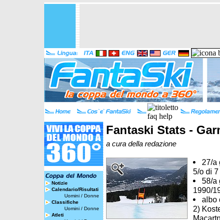
Fantaski Stats - Ga
a cura della redazione
27/a 
5/o di 
58/a 
Notizie
1990/1
Calendario/Risultati
Uomini
/
Donne
albo 
Classifiche
2) Koste
Uomini
/
Donne
Atleti
Macartn