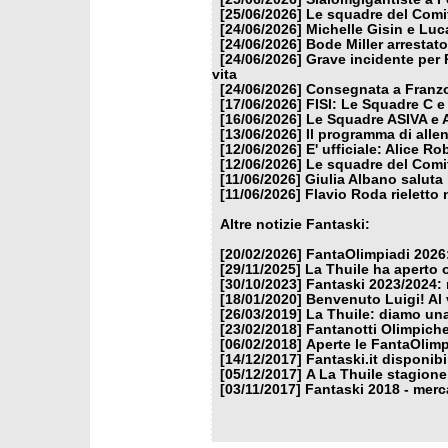
[25/06/2026]
Le squadre del Comit
[24/06/2026]
Michelle Gisin e Luc
[24/06/2026]
Bode Miller arrestat
[24/06/2026]
Grave incidente per 
vita
[24/06/2026]
Consegnata a Franzon
[17/06/2026]
FISI: Le Squadre C e
[16/06/2026]
Le Squadre ASIVA e A
[13/06/2026]
Il programma di alle
[12/06/2026]
E' ufficiale: Alice 
[12/06/2026]
Le squadre del Comit
[11/06/2026]
Giulia Albano saluta
[11/06/2026]
Flavio Roda rieletto 
Altre notizie Fantaski:
[20/02/2026]
FantaOlimpiadi 2026:
[29/11/2025]
La Thuile ha aperto 
[30/10/2023]
Fantaski 2023/2024: 
[18/01/2020]
Benvenuto Luigi! Al v
[26/03/2019]
La Thuile: diamo un
[23/02/2018]
Fantanotti Olimpiche
[06/02/2018]
Aperte le FantaOlimp
[14/12/2017]
Fantaski.it disponib
[05/12/2017]
A La Thuile stagione
[03/11/2017]
Fantaski 2018 - merc