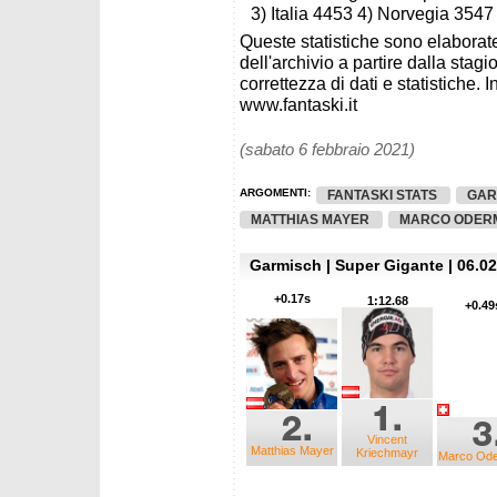
3) Italia 4453 4) Norvegia 3547
Queste statistiche sono elaborate
dell'archivio a partire dalla sta
correttezza di dati e statistiche. I
www.fantaski.it
(sabato 6 febbraio 2021)
ARGOMENTI:
FANTASKI STATS
GAR
MATTHIAS MAYER
MARCO ODER
Garmisch | Super Gigante | 06.02
+0.17s
1:12.68
+0.49
Vincent
Matthias Mayer
Kriechmayr
Marco Ode