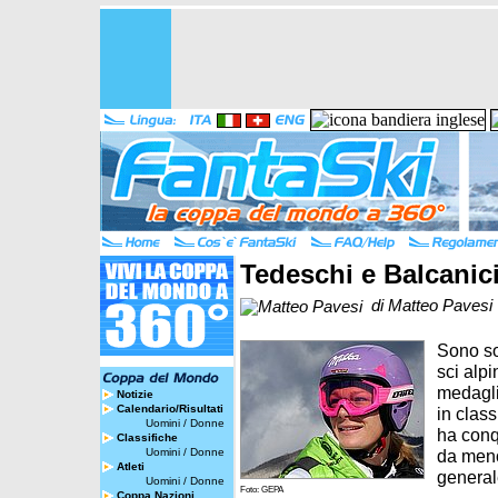
Tedeschi e Balcanic
di Matteo Pavesi
Sono sol
sci alp
medagli
Notizie
Calendario/Risultati
in clas
Uomini
/
Donne
ha conq
Classifiche
Uomini
/
Donne
da meno
Atleti
generale
Uomini
/
Donne
Foto: GEPA
Coppa Nazioni