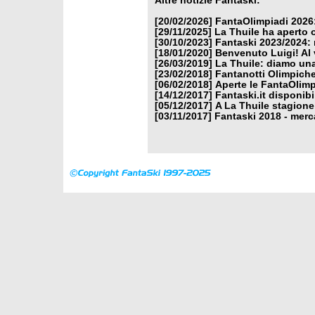
Altre notizie Fantaski:
[20/02/2026]
FantaOlimpiadi 2026:
[29/11/2025]
La Thuile ha aperto 
[30/10/2023]
Fantaski 2023/2024: 
[18/01/2020]
Benvenuto Luigi! Al v
[26/03/2019]
La Thuile: diamo un
[23/02/2018]
Fantanotti Olimpiche
[06/02/2018]
Aperte le FantaOlimp
[14/12/2017]
Fantaski.it disponib
[05/12/2017]
A La Thuile stagione
[03/11/2017]
Fantaski 2018 - merc