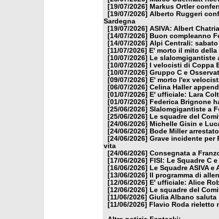
[19/07/2026]
Markus Ortler confer
[19/07/2026]
Alberto Ruggeri conf
Sardegna
[19/07/2026]
ASIVA: Albert Chatria
[14/07/2026]
Buon compleanno Fe
[14/07/2026]
Alpi Centrali: sabato
[11/07/2026]
E' morto il mito dell
[10/07/2026]
Le slalomgigantiste a
[10/07/2026]
I velocisti di Coppa
[10/07/2026]
Gruppo C e Osservat
[09/07/2026]
E' morto l'ex veloci
[06/07/2026]
Celina Haller appende
[01/07/2026]
E' ufficiale: Lara Co
[01/07/2026]
Federica Brignone ha
[25/06/2026]
Slalomgigantiste a F
[25/06/2026]
Le squadre del Comit
[24/06/2026]
Michelle Gisin e Luc
[24/06/2026]
Bode Miller arrestat
[24/06/2026]
Grave incidente per 
vita
[24/06/2026]
Consegnata a Franzon
[17/06/2026]
FISI: Le Squadre C e
[16/06/2026]
Le Squadre ASIVA e A
[13/06/2026]
Il programma di alle
[12/06/2026]
E' ufficiale: Alice 
[12/06/2026]
Le squadre del Comit
[11/06/2026]
Giulia Albano saluta
[11/06/2026]
Flavio Roda rieletto 