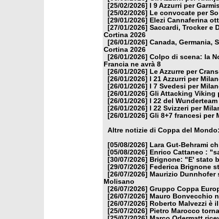
[25/02/2026]
I 9 Azzurri per Garm
[25/02/2026]
Le convocate per So
[29/01/2026]
Elezi Cannaferina ot
[27/01/2026]
Saccardi, Trocker e 
Cortina 2026
[26/01/2026]
Canada, Germania, Sl
Cortina 2026
[26/01/2026]
Colpo di scena: la N
Francia ne avrà 8
[26/01/2026]
Le Azzurre per Crans
[26/01/2026]
I 21 Azzurri per Mila
[26/01/2026]
I 7 Svedesi per Mila
[26/01/2026]
Gli Attacking Viking
[26/01/2026]
I 22 del Wunderteam
[26/01/2026]
I 22 Svizzeri per Mil
[26/01/2026]
Gli 8+7 francesi per
Altre notizie di Coppa del Mondo
[05/08/2026]
Lara Gut-Behrami chi
[05/08/2026]
Enrico Cattaneo : "s
[30/07/2026]
Brignone: "E' stato b
[29/07/2026]
Federica Brignone st
[26/07/2026]
Maurizio Dunnhofer s
Molisano
[26/07/2026]
Gruppo Coppa Europa
[26/07/2026]
Mauro Bonvecchio nu
[26/07/2026]
Roberto Malvezzi è i
[25/07/2026]
Pietro Marocco torna
[25/07/2026]
Marco Odermatt ricev