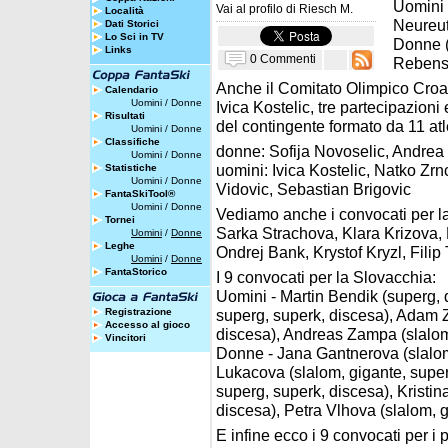
Uomini (
Vai al profilo di
Riesch M.
Località
Neureu
Dati Storici
Lo Sci in TV
Donne (
Links
0 Commenti
Rebensb
Anche il Comitato Olimpico Croat
Calendario
Uomini
/
Donne
Ivica Kostelic, tre partecipazioni 
Risultati
del contingente formato da 11 atlet
Uomini
/
Donne
Classifiche
donne: Sofija Novoselic, Andre
Uomini
/
Donne
uomini: Ivica Kostelic, Natko Zrn
Statistiche
Uomini
/
Donne
Vidovic, Sebastian Brigovic
FantaSkiTool®
Uomini
/
Donne
Vediamo anche i convocati per l
Tornei
Sarka Strachova, Klara Krizova,
Uomini
/
Donne
Leghe
Ondrej Bank, Krystof Kryzl, Filip 
Uomini
/
Donne
FantaStorico
I 9 convocati per la Slovacchia:
Uomini - Martin Bendik (superg, d
Registrazione
superg, superk, discesa), Adam 
Accesso al gioco
discesa), Andreas Zampa (slalom
Vincitori
Donne - Jana Gantnerova (slalom
Lukacova (slalom, gigante, super
superg, superk, discesa), Kristin
discesa), Petra Vlhova (slalom, 
E infine ecco i 9 convocati per i p