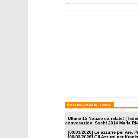
mercoledì 25 febbraio 2026
giovedì 
Le convocate per Soldeu:
Elezi C
Brignone c'è
convoc
lunedì 26 gennaio 2026
lunedì 2
Canada, Germania, Slovenia,
Colpo d
Finlandia e Croazia per
rinunci
Milano-Cortina 2026
maschil
8
Cerca una parola nelle news:
Ultime 15 Notizie correlate: (Ted
convocazioni Sochi 2014 Maria Ri
[09/03/2026]
Le azzurre per Are, P
[06/03/2026]
Gli Azzurri per Kranj