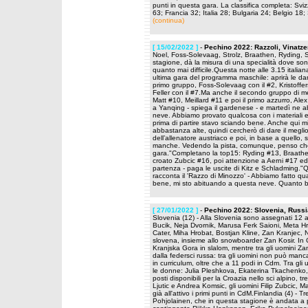
punti in questa gara. La classifica completa: Sv
63; Francia 32; Italia 28; Bulgaria 24; Belgio 1
(continua)
[ 15/02/2022 ]
-
Pechino 2022: Razzoli, Vinatzer
Noel, Foss-Solevaag, Strolz, Braathen, Ryding, Str
stagione, dà la misura di una specialità dove son
quanto mai difficile.Questa notte alle 3.15 italia
ultima gara del programma maschile: aprirà le dan
primo gruppo, Foss-Solevaag con il #2, Kristoffers
Feller con il #7.Ma anche il secondo gruppo di me
Matt #10, Meillard #11 e poi il primo azzurro, Ale
a Yanqing - spiega il gardenese - e martedì ne a
neve. Abbiamo provato qualcosa con i materiali e
prima di partire stavo sciando bene. Anche qui m
abbastanza alte, quindi cercherò di dare il meglio
dell’allenatore austriaco e poi, in base a quello, s
manche. Vedendo la pista, comunque, penso che 
gara."Completano la top15: Ryding #13, Braathen 
croato Zubcic #16, poi attenzione a Aerni #17 ed e
partenza - paga le uscite di Kitz e Schladming
racconta il 'Razzo di Minozzo' - Abbiamo fatto q
bene, mi sto abituando a questa neve. Quanto 
[ 27/01/2022 ]
-
Pechino 2022: Slovenia, Russia
Slovenia (12) - Alla Slovenia sono assegnati 12 
Bucik, Neja Dvornik, Marusa Ferk Saioni, Meta Hr
Cater, Miha Hrobat, Bostjan Kline, Zan Kranjec, 
slovena, insieme allo snowboarder Zan Kosir. In Co
Kranjska Gora in slalom, mentre tra gli uomini Za
dalla federsci russa: tra gli uomini non può man
in curriculum, oltre che a 11 podi in Cdm. Tra g
le donne: Julia Pleshkova, Ekaterina Tkachenko,
posti disponibili per la Croazia nello sci alpino
Ljutic e Andrea Komsic, gli uomini Filip Zubcic, 
già all'attivo i primi punti in CdM.Finlandia (4) 
Pohjolainen, che in questa stagione è andata a 