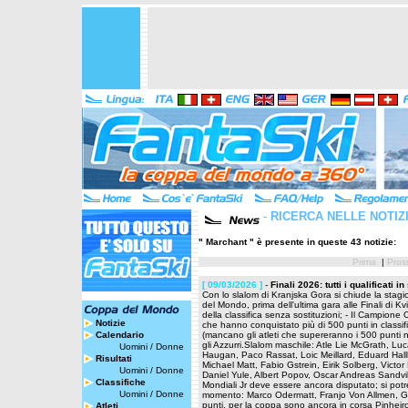
-
RICERCA NELLE NOTIZ
" Marchant " è presente in queste 43 notizie:
Prima
|
Pros
[ 09/03/2026 ]
-
Finali 2026: tutti i qualificati i
Con lo slalom di Kranjska Gora si chiude la stagi
del Mondo, prima dell'ultima gara alle Finali di Kv
della classifica senza sostituzioni; - Il Campione O
Notizie
che hanno conquistato più di 500 punti in classific
Calendario
(mancano gli atleti che supereranno i 500 punti nel
gli Azzurri.Slalom maschile: Atle Lie McGrath, Lu
Uomini
/
Donne
Haugan, Paco Rassat, Loic Meillard, Eduard Hall
Risultati
Michael Matt, Fabio Gstrein, Eirik Solberg, Vict
Uomini
/
Donne
Daniel Yule, Albert Popov, Oscar Andreas Sandvi
Classifiche
Mondiali Jr deve essere ancora disputato; si potr
Uomini
/
Donne
momento: Marco Odermatt, Franjo Von Allmen, G
punti, per la coppa sono ancora in corsa Pinheir
Atleti