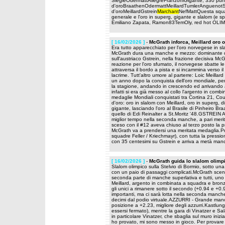
SiegleOdermattAllegreFranzoniGigante, 330 punt
d'oroBraathenOdermattMeillardTumlerAnguenotSl
d'oroMeillardGstrein
Marchant
NefMattQuesta squad
generale e l'oro in superg, gigante e slalom (e s
Emiliano Zapata, Ramon83TemOly, red hot OLI
[ 16/02/2026 ]
-
McGrath inforca, Meillard oro o
Era tutto apparecchiato per l'oro norvegese in s
McGrath dura una manche e mezzo: dominante dopo
sull'austriaco Gstrein, nella frazione decisiva M
reazione per l'oro sfumato, il norvegese sbatte le 
attraversa il bordo a pista e si incammina verso il 
lacrime. Tutt'altro umore al parterre: Loic Meillard
un anno dopo la conquista dell'oro mondiale, per 
la stagione, andando in crescendo ed arrivando a
infatti si era già messo al collo l'argento in comb
medaglie Mondiali conquistati tra Cortina 21, 
d'oro: oro in slalom con Meillard, oro in superg
gigante, lasciando l'oro al Brasile di Pinheiro Bra
quello di Edi Reinalter a St.Moritz '48.GSTREI
miglior tempo nella seconda manche, a pari merito
sceso con il #12 aveva chiuso al terzo posto la p
McGrath va a prendersi una meritata medaglia.Pr
squadre Feller / Kriechmayr), con tutta la press
con 35 centesimi su Gstrein e arriva a metà manc
[ 16/02/2026 ]
-
McGrath guida lo slalom olimp
Slalom olimpico sulla Stelvio di Bormio, sotto un
con un paio di passaggi complicati.McGrath scende
seconda parte di manche superlativa e tutti, uno do
Meillard, argento in combinata a squadra e bronz
gli unici a rimanere sotto il secondo (+0.94 e +0.
importanti, ma ci sarà lotta nella seconda manch
decimi dal podio virtuale.AZZURRI - Grande manc
posizione a +2.23, migliore degli azzurri.Kastlun
essersi fermato), mentre la gara di Vinatzer e Sa
in particolare Vinatzer, che sbaglia sul muro inizi
ho provato, mi sono messo in gioco. Per provare 