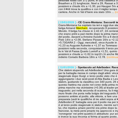
pettorale rosso con 372 punti, in una classifica
Braathen a 21 lunghezze, Noel a 29, Rassat a 
posizioni e chiude 4/o a +1.30, poi Haugan 5/o 
con il #44 trova la qualifica e con il miglior temp
carriera. Anche in Val d'Isere era stato 10/o ...
(c
[ 15/01/2026 ]
-
CE Crans-Montana: Saccardi te
Crans-Montana ha ospitato tra ieri e oggi due slal
belga Armand
Marchant
, recuperando 8 posizion
Mondo. Il belga ha chiuso in 1:42.47, 24 cente
che erano primi a pari merito dopo la prima manch
del podio, davanti a Antoine Azzolin 5/o a 8 dec
Pizio 14/o a +2.08, Stefano Pizzato 16/o a +2.
+5.73GARA 2 - Oggi, mercoledì, vince Azzolin in
+1.23 su Auguste Aulnette e +1.37 su Tommaso S
posizioni nella seconda, conquistando il terzo po
fa in Val di Fassa.Quarto Luetolf a +1.51, quinto
posizioni e chiude a +1.62.In top10 c'è anche M
indietro Corrado Barbera 18/o a +2.78.
(continua
[ 11/01/2026 ]
-
Spettacolo ad Adelboden: Rassa
Che slalom stupendo ad Adelboden! Una gara davv
per la battaglia messa in campo dagli atleti: vi
stagionale dopo Gurgl, e terzo podio visto che è
aggiungiamo i due sesti posti di Alta Badia e Levi
slalom, guidando la classifica con 340 punti, 26
questa mattina ma uscito nel corso della prima m
prima manche ma vicinissimo (+0.36) al leader pro
traguardo; poi nella seconda di scatena, fa il mi
muro finale che porta nella bolgia del traguardo.PO
possono ambire al podio, alla vittoria, a fare un
preparata (vedi le qualifiche di tre atleti sopra 
Adelboden.E' battaglia vera per il podio ma per 
è al terzo podio stagionale in slalom, mentre sul 
lui, che mastica amaro perchè era primo dopo l
francese, la metà persi proprio tra approccio e 
'norvegese' nei primi quattro) è abbattuto: pur 
e invece la sua rincorsa si ferma al quarto posto,