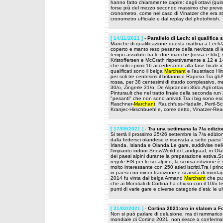
hanno fatto chiaramente capire: dagli ottavi (qui
forse più del mezzo secondo massimo che preved
cronometro, come nel caso di Vinatzer che era sta
cronometro ufficiale e dal replay del photofinish
[ 14/11/2021 ]
-
Parallelo di Lech: si qualifica 
Manche di qualificazione questa mattina a Lech/Ze
coperto e manto reso pesante della nevicata di ie
tempo assoluto tra le due manche (rossa e blu), 
Kristoffersen e McGrath rispettivamente a 12 e 14
che solo i primi 16 accederanno alla fase finale in
qualificati sono il belga
Marchant
e l'austriaco Hi
per soli tre centesimi il britannico Raposo.Tra gli A
rossa, per 38 centesimi di ritardo complessivo, m
30/o, Zingerle 31/o, De Aliprandini 36/o.Agli ott
Pinturault che nel tratto finale della seconda ru
"pesanti" che non sono arrivati.Tra i big sono esc
Raschner-
Marchant
, Rauchfuss-Hadalin, Pertl-Sc
Kranjec-Hirschbuehl e, come detto, Vinatzer-Re
[ 17/09/2021 ]
-
Tra una settimana la 7/a ediz
Si terrà il prossimo 25/26 settembre la 7/a edi
dalla federsci olandese e riservata a sette pae
Irlanda, Islanda e Olanda.Le gare, suddivise nell
l'impianto indoor SnowWorld di Landgraaf, in Ola
dei paesi alpini durante la preparazione estiva.
regole FIS per lo sci alpino; la scorsa edizione
molto interessante con 250 atleti iscritti.Tra i pri
in paesi con minor tradizione e scarsità di montag
2014 fu vinta dal belga Armand
Marchant
che può
che ai Mondiali di Cortina ha chiuso con il 10/
punti di varie gare e diverse categorie d'età: le
[ 21/02/2021 ]
-
Cortina 2021:oro in slalom a F
Non si può parlare di delusione, ma di rammarico
mondiale di Cortina 2021, non riesce a confermar