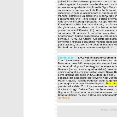
polemiche delle settimane passate e torna al succ
della stagione.Una prima manche d'attacco ma s
scorso anno, quello del trionfo nella Night Race 
superando di una spanna tutti. Così ha fatto anc
imbattibile, e si deve accomodare al quarto posto
manche, commette un errore che lo porta fuori li
possiamo dire che "Pintu is back" perchè è torn
forte anche in superg, il progetto "Coppa Genera
Kristoffersen e Hirscher davanti a tutti, con l'au
via, giù a tutta, prendendo rischi, sciando beni
posto che vale il 96/esimo (!!!) podio in carriera,
soprattutto 80 punti secchi su Pintu...come dire 
Khoroshilov? Il russo si accomoda in terza posizio
primi due (+1.92).Gli Azzurri - Già detto dell'aus
conferma il risultato della prima manche nonosta
per il fassano, che con il 7/o posto di Manfred M
Manfred non ha saputo confermare il podio di ...
[ 25/09/2015 ]
-
SAC: Noelle Barahona vince il t
Con l'ultimo slalom maschile e femminile si è con
Barahona basta l'8/o tempo per vincere per il sec
mantenendo di poco il vantaggio che aveva su Mac
Bancora (tre successi su quattro slalom) davanti a
uomini torna al successo Cristian Javier Simari Bir
primo gradino del podio in SAC dopo due anni. 
generale già assegnato allo sloveno Kosi.Curiosam
Martin Anguita, l'italiano Federico Vietti, l'arg
gara oggi, mentre con il secondo posto
Marchan
per Veronika Velez Zuzulova nettamente davanti a
vincitrice di oggi, Salome Bancora, ha accusato o
Brignone che però non ha terminato la prima 
Congratulations my love &#064;salomebancoraP
(continua)
Prima
|
Pros