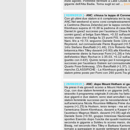
inizio agosto. Potrebbe rientrare a Lake Louise.Sar
gigante dell'Alta Badia. Torna sugli sci ad ...
(con
[ 02/09/2019 ]
-
ANC: chiusa la tappa di Coron
Con gli ultimi due slalom si è completata ieri la 
ANC.Nel weekend si sono corsi complessivamente du
a Cardrona (Nuova Zelanda) per la tappa conclus
Klomhaus supera di +0.38 la padrona di casa Ali
Daniel.In gara2 successo per l'austriaca Chiara 
uomini gara1 al belga Sam Maes, +0.32 sull'aus
tecnico visto che il belga fa 15 punti FIS. In c
Nani, 9/o a +0.73; seguono Daniele Sorio 13/o e
Reymond, sul connazionale Pierre Bugnard (+0.50
14/o Stefano Baruffaldi (+1.46), 21/o Roberto N
britannica Alex Tilley davanti (+0.93) alla Klomhau
nettamente dietro la francese Forni (+1.28) e l'elv
dell'elvetico Marc Rochat in 1:35.03, +0.12 sull
(partito con il 43!). Quinto tempo per il norvege
successo per l'austriaco Gstrein sul connazionale
Quarto Foss-Solevaag, 15/o Baruffaldi (+1.37), 
manche.CLASSIFICHE - La Klomhaus guida la class
slalom primo posto per Forni con 260 punti.Tra gl
[ 28/08/2019 ]
-
ANC: dopo Mount Hotham si ga
Ha preso il via giovedì scorso a Mount Hotham, in
Cup, con due slalom femminili e un gigante (m/f),
stravolto il programma originale.Il circuito ha 
due giganti e due slalom; sono stati annullati i 
slalom femminile successo per la neozelandese 
sull'americana Nicola Rountree-Williams.Prime due
supera (+1.25) la Hudson, terzo tempo - ma ad olt
l'americana Storm Klomhaus, davanti a Kasper (+
l'austriaco Magnus Walch, davanti (+0.06) agli e
Daniele Sorio (+0.50, gruppo Interesse Nazionale)
sportivo Esercito dopo l'uscita dai quadri naz
seconda in gigante a Soldeu lo scorso marzo, do
Bissig, nel secondo Alex Tilley e Barbara Kantor
tornato a gareggiare in queste settimane dopo du