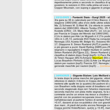
rispettivamente primo e secondo in classifica di 
posizioni, lo svizzero è 20/o nella prima ed esce 
Copper Mountain, con superg e gigante in progra
[ 22/11/2025 ]
-
Fantaski Stats - Gurgl 2025 - 
3/a gara su 36 in calendario per il Circo Bianco; 
stagione 1990/1991 albo d'oro delle ultime edizio
Ma. 2) Schwarz M. 3) Matt Mi. 1/a vittoria in carrie
slalom dal 1990/1991: Alberto Tomba (ITA) - 35; M
Kostelic (CRO) - 15; Mario Matt (AUT) - 14; 1/o po
per Francia in Coppa del Mondo dal 1990/1991; 
il 1/o in slalom per Atle Lie Mcgrath è il 17/o podio
19/o in 1.45.72, pettorale #19 l'Italia ha conquis
Norvegia 153; Austria 98; Belgio 91; Svizzera 69
17; Giappone 9; Simon Rueland (AUT) è partito con
e più giovani a punti: David Ryding (GBR) pos.2
segnano o eguagliano il miglior risultato in carr
Simon Rueland (AUT)[pos.12],; Simon Rueland (AUT
classifica di slalom dopo Gurgl (top5): 1) Paco 
4) Timon Haugan (95) 5) Armand
Marchant
(80) c
Lucas Braathen Pinheiro (126) 3) Atle Lie Mcgrat
slalom per nazioni (top5): Francia 337; Norvegia 
generale maschile per nazioni (top5): ...
(continu
[ 16/03/2025 ]
-
Gigante-Slalom: Loic Meillard 
In testa dopo la prima manche del gigante, vittor
vittorioso in slalom: il ritorno in Coppa del Mondo 
mettersi alle spalle tre (o quattro) dei padroni di
con Braathen nella doppia veste di brasiliano ed e
secondo stagionale dopo ieri: l'elvetico impressio
seconda manche con pista molto segnata, fa la di
commette anche un errore ma riesce a chiudere i
perchè con tre posizioni recuperate trova il 15/o p
nell'abbracciare al parterre l'amico di sempre Pi
+0.47, davanti al suo ex-pubblico che con grand
due mani...Ai piedi del podio ancora Norvegia c
Coppa perchè Kristoffersen, quinto a +0.65, mant