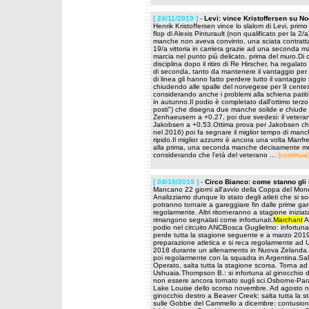
[ 24/11/2019 ]
-
Levi: vince Kristoffersen su No
Henrik Kristoffersen vince lo slalom di Levi, pri
flop di Alexis Pinturault (non qualificato per la 2
manche non aveva convinto, una sciata contratta
19/a vittoria in carriera grazie ad una seconda 
marcia nel punto più delicato, prima del muro.Di co
disciplina dopo il ritiro di Re Hirscher, ha regalat
di seconda, tanto da mantenere il vantaggio per 
di linea gli hanno fatto perdere tutto il vantaggi
chiudendo alle spalle del norvegese per 9 centesim
considerando anche i problemi alla schiena patiti
in autunno.Il podio è completato dall'ottimo terzo 
posti") che disegna due manche solide e chiude a
Zenhaeusern a +0.27, poi due svedesi: il veterano
Jakobsen a +0.53.Ottima prova per Jakobsen che pr
nel 2016) poi fa segnare il miglior tempo di man
ripido.Il miglior azzurro è ancora una volta Manf
alla prima, una seconda manche decisamente meno
considerando che l'età del veterano ...
(continua
[ 04/10/2019 ]
-
Circo Bianco: come stanno gli i
Mancano 22 giorni all'avvio della Coppa del Mond
Analizziamo dunque lo stato degli atleti che si son
potranno tornare a gareggiare fin dalle prime g
regolarmente. Altri ritorneranno a stagione iniziat
rimangono segnalati come infortunati.
Marchant
A
podio nel circuito ANCBosca Guglielmo: infortuna
perde tutta la stagione seguente e a marzo 2019 t
preparazione atletica e si reca regolarmente ad U
2018 durante un allenamento in Nuova Zelanda. Sal
poi regolarmente con la squadra in Argentina.Sala 
Operato, salta tutta la stagione scorsa. Torna ad
Ushuaia.Thompson B.: si infortuna al ginocchio
non essere ancora tornato sugli sci.Osborne-Parad
Lake Louise dello scorso novembre. Ad agosto non 
ginocchio destro a Beaver Creek; salta tutta la sta
sulle Gobbe del Cammello a dicembre: contusione a