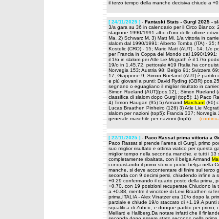
il terzo tempo della manche decisiva chiude a +0
[ 24/11/2025 ]
-
Fantaski Stats - Gurgl 2025 - 
3/a gara su 36 in calendario per il Circo Bianco; 
stagione 1990/1991 albo d'oro delle ultime edizio
Ma. 2) Schwarz M. 3) Matt Mi. 1/a vittoria in carrie
slalom dal 1990/1991: Alberto Tomba (ITA) - 35; M
Kostelic (CRO) - 15; Mario Matt (AUT) - 14; 1/o po
per Francia in Coppa del Mondo dal 1990/1991; 
il 1/o in slalom per Atle Lie Mcgrath è il 17/o podio
19/o in 1.45.72, pettorale #19 l'Italia ha conquis
Norvegia 153; Austria 98; Belgio 91; Svizzera 69
17; Giappone 9; Simon Rueland (AUT) è partito con
e più giovani a punti: David Ryding (GBR) pos.2
segnano o eguagliano il miglior risultato in carr
Simon Rueland (AUT)[pos.12],; Simon Rueland (AUT
classifica di slalom dopo Gurgl (top5): 1) Paco 
4) Timon Haugan (95) 5) Armand
Marchant
(80) c
Lucas Braathen Pinheiro (126) 3) Atle Lie Mcgrat
slalom per nazioni (top5): Francia 337; Norvegia 
generale maschile per nazioni (top5): ...
(continu
[ 22/11/2025 ]
-
Paco Rassat prima vittoria a G
Paco Rassat si prende l'arena di Gurgl, primo pod
suo miglior risultato e ottima viatico per questa 
miglior tempo nella seconda manche, e tutti i 13 sc
completamente ribaltata, con il belga Armand
Ma
conquistando il primo storico podio belga nella
manche, si deve accontentare di finire sul terzo 
seconda con 9 decimi persi, chiudendo infine a so
+0.29 confermando il quarto posto della prima, p
+0.70, con 19 posizioni recuperate.Chiudono la 
a +0.88, mentre il vincitore di Levi Braathen si 
prima.ITALIA - Alex Vinatzer era 10/o dopo la prim
parziale e chiude 19/o staccato di +1.19.A punti
squalifica di Zubcic, e dunque partito per primo,
Meillard e Hallberg.Da notare infatti che il finlan
seconda dopo essere stato secondo nella prima.Fa