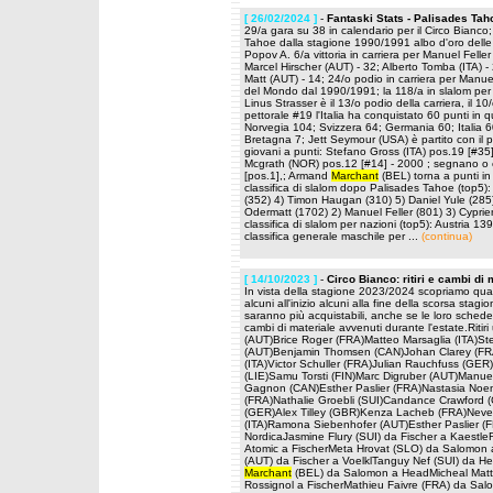
[ 26/02/2024 ]
-
Fantaski Stats - Palisades Ta
29/a gara su 38 in calendario per il Circo Bianco
Tahoe dalla stagione 1990/1991 albo d'oro delle 
Popov A. 6/a vittoria in carriera per Manuel Feller 
Marcel Hirscher (AUT) - 32; Alberto Tomba (ITA) - 
Matt (AUT) - 14; 24/o podio in carriera per Manuel
del Mondo dal 1990/1991; la 118/a in slalom per Cl
Linus Strasser è il 13/o podio della carriera, il 10
pettorale #19 l'Italia ha conquistato 60 punti in 
Norvegia 104; Svizzera 64; Germania 60; Italia 6
Bretagna 7; Jett Seymour (USA) è partito con il pe
giovani a punti: Stefano Gross (ITA) pos.19 [#35
Mcgrath (NOR) pos.12 [#14] - 2000 ; segnano o egu
[pos.1],; Armand
Marchant
(BEL) torna a punti in
classifica di slalom dopo Palisades Tahoe (top5):
(352) 4) Timon Haugan (310) 5) Daniel Yule (285)
Odermatt (1702) 2) Manuel Feller (801) 3) Cyprien
classifica di slalom per nazioni (top5): Austria 
classifica generale maschile per ...
(continua)
[ 14/10/2023 ]
-
Circo Bianco: ritiri e cambi di 
In vista della stagione 2023/2024 scopriamo quali 
alcuni all'inizio alcuni alla fine della scorsa stag
saranno più acquistabili, anche se le loro schede
cambi di materiale avvenuti durante l'estate.Rit
(AUT)Brice Roger (FRA)Matteo Marsaglia (ITA)S
(AUT)Benjamin Thomsen (CAN)Johan Clarey (FRA)
(ITA)Victor Schuller (FRA)Julian Rauchfuss (GE
(LIE)Samu Torsti (FIN)Marc Digruber (AUT)Manu
Gagnon (CAN)Esther Paslier (FRA)Nastasia Noen
(FRA)Nathalie Groebli (SUI)Candance Crawford
(GER)Alex Tilley (GBR)Kenza Lacheb (FRA)Neven
(ITA)Ramona Siebenhofer (AUT)Esther Paslier (F
NordicaJasmine Flury (SUI) da Fischer a Kaest
Atomic a FischerMeta Hrovat (SLO) da Salomon
(AUT) da Fischer a VoelklTanguy Nef (SUI) da H
Marchant
(BEL) da Salomon a HeadMicheal Matt 
Rossignol a FischerMathieu Faivre (FRA) da Sa