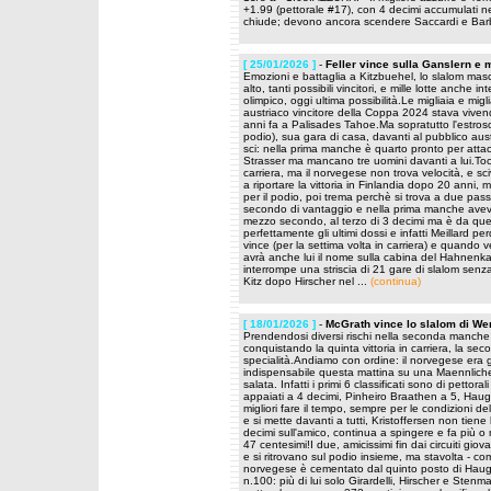
+1.99 (pettorale #17), con 4 decimi accumulati n
chiude; devono ancora scendere Saccardi e Ba
[ 25/01/2026 ]
-
Feller vince sulla Ganslern e m
Emozioni e battaglia a Kitzbuehel, lo slalom masc
alto, tanti possibili vincitori, e mille lotte anche 
olimpico, oggi ultima possibilità.Le migliaia e migl
austriaco vincitore della Coppa 2024 stava viven
anni fa a Palisades Tahoe.Ma sopratutto l'estroso
podio), sua gara di casa, davanti al pubblico aust
sci: nella prima manche è quarto pronto per attac
Strasser ma mancano tre uomini davanti a lui.Tocc
carriera, ma il norvegese non trova velocità, e s
a riportare la vittoria in Finlandia dopo 20 anni,
per il podio, poi trema perchè si trova a due pa
secondo di vantaggio e nella prima manche aveva 
mezzo secondo, al terzo di 3 decimi ma è da que
perfettamente gli ultimi dossi e infatti Meillard pe
vince (per la settima volta in carriera) e quando 
avrà anche lui il nome sulla cabina del Hahnenka
interrompe una striscia di 21 gare di slalom senza 
Kitz dopo Hirscher nel ...
(continua)
[ 18/01/2026 ]
-
McGrath vince lo slalom di We
Prendendosi diversi rischi nella seconda manche
conquistando la quinta vittoria in carriera, la se
specialità.Andiamo con ordine: il norvegese era g
indispensabile questa mattina su una Maennlich
salata. Infatti i primi 6 classificati sono di pettor
appaiati a 4 decimi, Pinheiro Braathen a 5, Haugan
migliori fare il tempo, sempre per le condizioni d
e si mette davanti a tutti, Kristoffersen non tien
decimi sull'amico, continua a spingere e fa più 
47 centesimi!I due, amicissimi fin dai circuiti gio
e si ritrovano sul podio insieme, ma stavolta - c
norvegese è cementato dal quinto posto di Haug
n.100: più di lui solo Girardelli, Hirscher e Ste