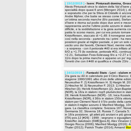
[ 15/12/2019 ]
-
Isere: Pinturault domina, Gross
Alexis Pinturault vince lo slalom della Val d'Ise
specialità dopo quasi 6 anni (Wengen 2014) ), di
e sopratutto che per la Sfera di Cristallo è ancora 
Andre Myhrer, che batte se stesso come il più a
un'ottima seconda manche (6/o parziale), Stefano 
d'Isere e ritorna sul podio dopo due anni e mez
rappresenta anche l'ultimo podio azzurro in slal
difficile, e la soddisfazione e la gioia aumenta
patita lo scorso marzo, per cui era potuto tornare 
Kristoffersen, staccato di +1.48: il norvegese av
così nella seconda - partendo tra i primi - ha me
posizioni grazie al miglior parziale, e per un so
uscito uno dei favoriti, Clement Noel, mentre ne
- a sorpresa - con il pettorale #40 si era infilat
6/O a +1.75 (lo svedese, pettorale #31, continua 
+2.21, Sebastian Foss-Solevaag 9/o a +2.27 e 
11/o dopo la prima manche e apparso un po' ingo
Tonetti che con il #48 si qualifica e chiude 23/o .
[ 24/11/2019 ]
-
Fantaski Stats - Levi - slalom 
2/a gara su 44 in calendario per il Circo Bianco; 
stagione 1990/1991 albo d'oro delle ultime edizio
Neureuther F. 2) Kristoffersen H. 3) Hargin M. 20
2) Hirscher M. 3) Neureuther F. 2013: 1) Hirscher M
Hirscher (3); Henrik Kristoffersen (2); Jean-Baptis
(NOR), la 16/a in slalom i top5 plurivincitori in s
28; Henrik Kristoffersen (NOR) - 16; Ivica Kosteli
Kristoffersen (NOR), il 36/o in slalom 150/a vitt
slalom per Clement Noel è il 5/o podio della carrier
in slalom il miglior azzurro è Manfred Moelgg, 10/
gara. La classifica completa: Svizzera 167; Norve
Germania 32; Slovenia 18; Russia 7; Canada 5; Be
in 16/a posizione. gli atleti più anziani e più gi
(ITA) pos.12 [#26] - 1999 ; segnano o eguagliano il
Kristoffer Jakobsen (SWE)[pos.6], Alex Vinatzer (IT
Giorgio Rocca (2006); Manfred Moelgg (2016); 4/o
Thaler (2012); Patrick Thaler (2014); Armand
Mar