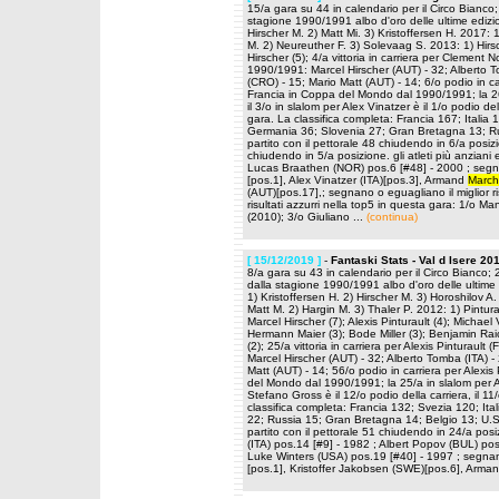
15/a gara su 44 in calendario per il Circo Bianco
stagione 1990/1991 albo d'oro delle ultime edizion
Hirscher M. 2) Matt Mi. 3) Kristoffersen H. 2017: 
M. 2) Neureuther F. 3) Solevaag S. 2013: 1) Hirsch
Hirscher (5); 4/a vittoria in carriera per Clement No
1990/1991: Marcel Hirscher (AUT) - 32; Alberto To
(CRO) - 15; Mario Matt (AUT) - 14; 6/o podio in car
Francia in Coppa del Mondo dal 1990/1991; la 26
il 3/o in slalom per Alex Vinatzer è il 1/o podio del
gara. La classifica completa: Francia 167; Italia
Germania 36; Slovenia 27; Gran Bretagna 13; Ru
partito con il pettorale 48 chiudendo in 6/a pos
chiudendo in 5/a posizione. gli atleti più anziani
Lucas Braathen (NOR) pos.6 [#48] - 2000 ; segnan
[pos.1], Alex Vinatzer (ITA)[pos.3], Armand
March
(AUT)[pos.17],; segnano o eguagliano il miglior ri
risultati azzurri nella top5 in questa gara: 1/o 
(2010); 3/o Giuliano ...
(continua)
[ 15/12/2019 ]
-
Fantaski Stats - Val d Isere 20
8/a gara su 43 in calendario per il Circo Bianco; 
dalla stagione 1990/1991 albo d'oro delle ultime 
1) Kristoffersen H. 2) Hirscher M. 3) Horoshilov A
Matt M. 2) Hargin M. 3) Thaler P. 2012: 1) Pinturaul
Marcel Hirscher (7); Alexis Pinturault (4); Michae
Hermann Maier (3); Bode Miller (3); Benjamin Raich
(2); 25/a vittoria in carriera per Alexis Pinturault 
Marcel Hirscher (AUT) - 32; Alberto Tomba (ITA) - 
Matt (AUT) - 14; 56/o podio in carriera per Alexis 
del Mondo dal 1990/1991; la 25/a in slalom per And
Stefano Gross è il 12/o podio della carriera, il 11
classifica completa: Francia 132; Svezia 120; Ita
22; Russia 15; Gran Bretagna 14; Belgio 13; U.S
partito con il pettorale 51 chiudendo in 24/a posi
(ITA) pos.14 [#9] - 1982 ; Albert Popov (BUL) p
Luke Winters (USA) pos.19 [#40] - 1997 ; segnano o
[pos.1], Kristoffer Jakobsen (SWE)[pos.6], Arma