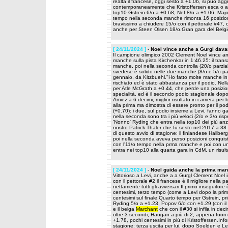
realtà il francese, oggi sesto a +1.06, si può a
contemporaneamente che Kristoffersen esca o arri
top10 Gstrein 6/o a +0.68, Nef 8/o a +1.06, Majo
tempo nella seconda manche rimonta 16 posizioni.
bravissimo a chiudere 15/o con il pettorale #47,
anche per Steen Olsen 18/o.Gran gara del Belgi
[ 24/11/2024 ]
-
Noel vince anche a Gurgl dava
Il campione olimpico 2002 Clement Noel vince an
manche sulla pista Kirchenkar in 1:46.25: il trans
manche, poi nella seconda controlla (20/o parzia
svedese è solido nelle due manche (8/o e 5/o pa
gennaio, da Kitzbuehl."Ho fatto molte manche in 
rischiato ed è stato abbastanza per il podio. Nel
per Atle McGrath a +0.44, che perde una posizion
specialità, ed è il secondo podio stagionale dopo
Amiez a 6 decimi, miglior risultato in carriera per
alla prima ma dimostra di essere pronto per il pod
(+0.70): i due, sul podio insieme a Levi, fanno g
nella seconda sono tra i più veloci (2/o e 3/o ri
'Nonno' Ryding che entra nella top10 dei più anzi
nostro Patrick Thaler che fu sesto nel 2017 a 38
di questo avvio di stagione: il finlandese Hallbe
poi nella seconda aveva perso posizioni conquistan
con l'11/o tempo nella prma manche e poi con u
entra nei top10 alla quarta gara in CdM, un risult
[ 24/11/2024 ]
-
Noel guida anche la prima manc
Vittorioso a Levi, anche a a Gurgl Clement Noel 
con il pettorale #2 il francese è il migliore nella 
nettamente tutti gli avversari.Il primo inseguitore
centesimi, terzo tempo (come a Levi dopo la pri
centesimi sul finale.Quarto tempo per Gstrein, pr
Ryding 5/o a +1.23, Popov 6/o con +1.29 (con il
e il belga
Marchant
che con il #30 si infila in dec
oltre 3 secondi, Haugan a più di 2; appena fuori d
+1.78, pochi centesimi in più di Kristoffersen.Info
stagione: terza uscita per lui, dopo Soelden e Le