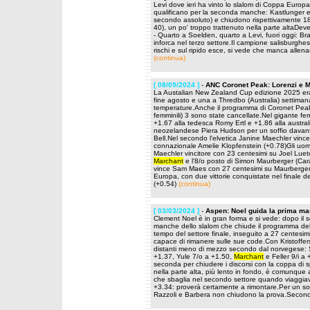
Levi dove ieri ha vinto lo slalom di Coppa Europa
qualificano per la seconda manche: Kastlunger e G
secondo assoluto) e chiudono rispettivamente 18
40), un po' troppo trattenuto nella parte alta
- Quarto a Soelden, quarto a Levi, fuori oggi: Bra
inforca nel terzo settore.Il campione salisburghe
rischi e sul ripido esce, si vede che manca alle
(continua)
[ 08/09/2024 ]
-
ANC Coronet Peak: Lorenzi e M
La Austalian New Zealand Cup edizione 2025 er
fine agosto e una a Thredbo (Australia) settimana
temperature.Anche il programma di Coronet Peak h
femminili) 3 sono state cancellate.Nel gigante fem
+1.67 alla tedesca Romy Ertl e +1.86 alla austral
neozelandese Piera Hudson per un soffio davant
Bell.Nel secondo l'elvetica Janine Maechler vince d
connazionale Amelie Klopfenstein (+0.78)Gli uom
Maechler vincitore con 23 centesimi su Joel Luet
Marchant
e l'8/o posto di Simon Maurberger (Cara
vince Sam Maes con 27 centesimi su Maurberger
Europa, con due vittorie conquistate nel finale d
(+0.54)
(continua)
[ 03/03/2024 ]
-
Aspen: Noel guida la prima ma
Clement Noel è in gran forma e si vede: dopo il 
manche dello slalom che chiude il programma della
tempo del settore finale, inseguito a 27 centesim
capace di rimanere sulle sue code.Con Kristoffersen
distanti meno di mezzo secondo dal norvegese: S
+1.37, Yule 7/o a +1.50,
Marchant
e Feller 9/i a
seconda per chiudere i discorsi con la coppa di
nella parte alta, più lento in fondo, è comunque a
che sbaglia nel secondo settore quando viaggiava
+3.34: proverà certamente a rimontare.Per un sof
Razzoli e Barbera non chiudono la prova.Second