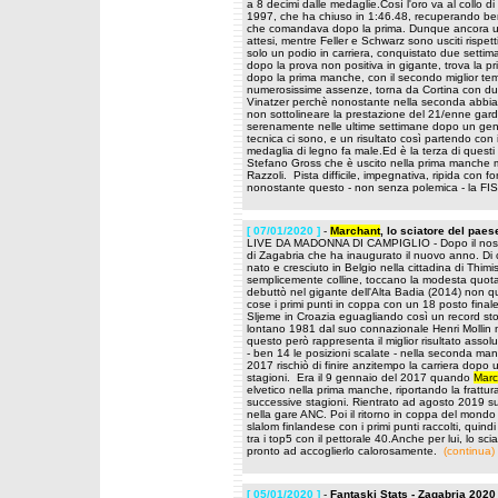
a 8 decimi dalle medaglie.Così l'oro va al collo
1997, che ha chiuso in 1:46.48, recuperando ben d
che comandava dopo la prima. Dunque ancora una
attesi, mentre Feller e Schwarz sono usciti rispet
solo un podio in carriera, conquistato due setti
dopo la prova non positiva in gigante, trova la p
dopo la prima manche, con il secondo miglior tem
numerosissime assenze, torna da Cortina con du
Vinatzer perchè nonostante nella seconda abbia s
non sottolineare la prestazione del 21/enne gar
serenamente nelle ultime settimane dopo un gennaio
tecnica ci sono, e un risultato così partendo con
medaglia di legno fa male.Ed è la terza di ques
Stefano Gross che è uscito nella prima manche me
Razzoli. Pista difficile, impegnativa, ripida con
nonostante questo - non senza polemica - la FIS ha
[ 07/01/2020 ]
-
Marchant
, lo sciatore del pa
LIVE DA MADONNA DI CAMPIGLIO - Dopo il nostro Al
di Zagabria che ha inaugurato il nuovo anno. Di
nato e cresciuto in Belgio nella cittadina di Thi
semplicemente colline, toccano la modesta quota d
debuttò nel gigante dell'Alta Badia (2014) non q
cose i primi punti in coppa con un 18 posto finale
Sljeme in Croazia eguagliando così un record st
lontano 1981 dal suo connazionale Henri Mollin n
questo però rappresenta il miglior risultato assolu
- ben 14 le posizioni scalate - nella seconda m
2017 rischiò di finire anzitempo la carriera dopo
stagioni. Era il 9 gennaio del 2017 quando
Marc
elvetico nella prima manche, riportando la frattur
successive stagioni. Rientrato ad agosto 2019 s
nella gare ANC. Poi il ritorno in coppa del mond
slalom finlandese con i primi punti raccolti, quin
tra i top5 con il pettorale 40.Anche per lui, lo 
pronto ad accoglierlo calorosamente.
(continua)
[ 05/01/2020 ]
-
Fantaski Stats - Zagabria 2020