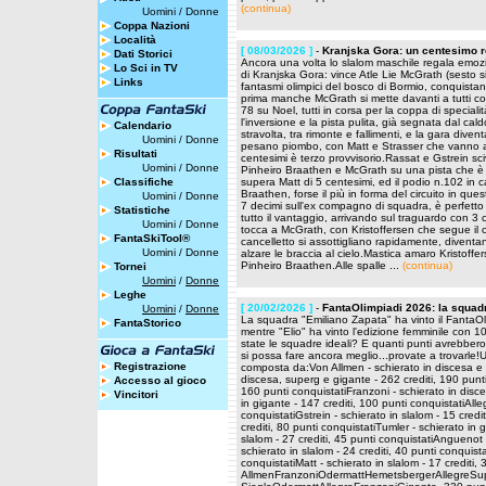
(continua)
Uomini
/
Donne
Coppa Nazioni
Località
[ 08/03/2026 ]
-
Kranjska Gora: un centesimo re
Dati Storici
Ancora una volta lo slalom maschile regala emozio
Lo Sci in TV
di Kranjska Gora: vince Atle Lie McGrath (sesto sig
Links
fantasmi olimpici del bosco di Bormio, conquista
prima manche McGrath si mette davanti a tutti c
78 su Noel, tutti in corsa per la coppa di special
l'inversione e la pista pulita, già segnata dal cal
Calendario
stravolta, tra rimonte e fallimenti, e la gara diven
Uomini
/
Donne
pesano piombo, con Matt e Strasser che vanno al
Risultati
centesimi è terzo provvisorio.Rassat e Gstrein s
Uomini
/
Donne
Pinheiro Braathen e McGrath su una pista che è se
Classifiche
supera Matt di 5 centesimi, ed il podio n.102 in c
Braathen, forse il più in forma del circuito in q
Uomini
/
Donne
7 decimi sull'ex compagno di squadra, è perfetto 
Statistiche
tutto il vantaggio, arrivando sul traguardo con 3 
Uomini
/
Donne
tocca a McGrath, con Kristoffersen che segue il 
FantaSkiTool®
cancelletto si assottigliano rapidamente, divent
Uomini
/
Donne
alzare le braccia al cielo.Mastica amaro Kristoffe
Pinheiro Braathen.Alle spalle ...
(continua)
Tornei
Uomini
/
Donne
Leghe
[ 20/02/2026 ]
-
FantaOlimpiadi 2026: la squad
Uomini
/
Donne
La squadra "Emiliano Zapata" ha vinto il FantaO
FantaStorico
mentre "Elio" ha vinto l'edizione femminile con 
state le squadre ideali? E quanti punti avrebb
si possa fare ancora meglio...provate a trovarle
Registrazione
composta da:Von Allmen - schierato in discesa e s
discesa, superg e gigante - 262 crediti, 190 punti 
Accesso al gioco
160 punti conquistatiFranzoni - schierato in disc
Vincitori
in gigante - 147 crediti, 100 punti conquistatiAlle
conquistatiGstrein - schierato in slalom - 15 credi
crediti, 80 punti conquistatiTumler - schierato in g
slalom - 27 crediti, 45 punti conquistatiAnguenot -
schierato in slalom - 24 crediti, 40 punti conquist
conquistatiMatt - schierato in slalom - 17 crediti
AllmenFranzoniOdermattHemetsbergerAllegreSupe