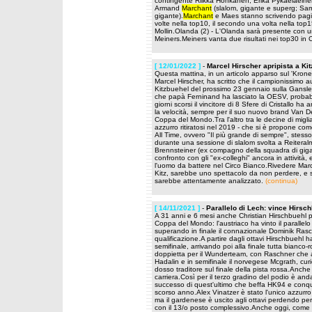
contingente Riikka Honkanen, Erika Pykaelaeinen 
Armand
Marchant
(slalom, gigante e superg; Sam
gigante).
Marchant
e Maes stanno scrivendo pagine 
volte nella top10, il secondo una volta nella top1
Mollin.Olanda (2) - L'Olanda sarà presente con
Meiners.Meiners vanta due risultati nei top30 in
[ 12/01/2022 ]
-
Marcel Hirscher apripista a Kit
Questa mattina, in un articolo apparso sul 'Kronen 
Marcel Hirscher, ha scritto che il campionissimo 
Kitzbuehel del prossimo 23 gennaio sulla Ganslern
che papà Ferninand ha lasciato la OESV, probabil
giorni scorsi il vincitore di 8 Sfere di Cristallo h
la velocità, sempre per il suo nuovo brand Van Dee
Coppa del Mondo.Tra l'altro tra le decine di migli
azzurro ritiratosi nel 2019 - che si è propone c
All Time, ovvero "Il più grande di sempre", stess
durante una sessione di slalom svolta a Reitera
Brennsteiner (ex compagno della squadra di gi
confronto con gli "ex-colleghi" ancora in attività
l'uomo da battere nel Circo Bianco.Rivedere Marce
Kitz, sarebbe uno spettacolo da non perdere, e si
sarebbe attentamente analizzato.
(continua)
[ 14/11/2021 ]
-
Parallelo di Lech: vince Hirschb
A 31 anni e 6 mesi anche Christian Hirschbuehl pu
Coppa del Mondo: l'austriaco ha vinto il parallelo
superando in finale il connazionale Dominik Rasch
qualificazione.A partire dagli ottavi Hirschbuehl 
semifinale, arrivando poi alla finale tutta bianc
doppietta per il Wunderteam, con Raschner che ag
Hadalin e in semifinale il norvegese Mcgrath, curi
dosso traditore sul finale della pista rossa.Anche
carriera.Così per il terzo gradino del podio è anda
successo di quest'ultimo che beffa HK94 e conquis
scorso anno.Alex Vinatzer è stato l'unico azzurro
ma il gardenese è uscito agli ottavi perdendo pe
con il 13/o posto complessivo.Anche oggi, come ie