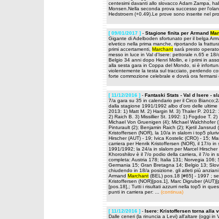
centesimi davanti allo slovacco Adam Zampa, hab
Monsen.Nella seconda prova successo per l'olan
Hedstroem (+0.49).Le prove sono inserite nel 
[ 09/01/2017 ]
-
Stagione finita per Armand
Mar
Gigante di Adelboden sfortunato per il belga A
elvetico nella prima manche, riportando la frattura
primi accertamenti,
Marchant
sarà presto operato
messo in luce in Val d'Isere: pettorale n.65 e 18/o 
Belgio 34 anni dopo Henri Mollin, e i primi in ass
alla sesta gara in Coppa del Mondo, si è infortu
violentemente la testa sul tracciato, perdendo c
forte commozione celebrale e dovrà ora fermarsi
[ 11/12/2016 ]
-
Fantaski Stats - Val d Isere - 
7/a gara su 35 in calendario per il Circo Bianco;2
dalla stagione 1991/1992 albo d'oro delle ultime e
2013: 1) Matt M. 2) Hargin M. 3) Thaler P. 2012: 1
2) Raich B. 3) Missillier St. 1992: 1) Fogdoe T. 2) S
Michael Von Gruenigen (4); Michael Walchhofer (3)
Pinturault (2); Benjamin Raich (2); Kjetil Jansrud (2
Kristoffersen (NOR), la 10/a in slalom i top5 pluri
Hirscher (AUT) - 19; Ivica Kostelic (CRO) - 15; M
carriera per Henrik Kristoffersen (NOR), il 17/o i
1991/1992; la 24/a in slalom per Marcel Hirscher è
Khoroshilov è il 7/o podio della carriera, il 7/o in
completa: Austria 178; Italia 131; Norvegia 106;
Germania 15; Gran Bretagna 14; Belgio 13; Slo
chiudendo in 18/a posizione. gli atleti più anziani
Armand
Marchant
(BEL) pos.18 [#65] - 1997 ; segn
Kristoffersen (NOR)[pos.1], Marc Digruber (AUT)
[pos.18],; Tutti i risultati azzurri nella top5 in q
punti in carriera per: ...
(continua)
[ 11/12/2016 ]
-
Isere: Kristoffersen torna alla 
Dalle ceneri (la rinuncia a Levi) all'altare (oggi in 