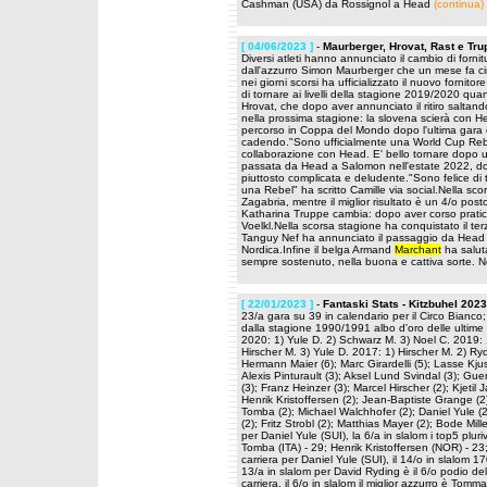
Cashman (USA) da Rossignol a Head
(continua)
[ 04/06/2023 ]
-
Maurberger, Hrovat, Rast e Tr
Diversi atleti hanno annunciato il cambio di forni
dall'azzurro Simon Maurberger che un mese fa ci
nei giorni scorsi ha ufficializzato il nuovo fornito
di tornare ai livelli della stagione 2019/2020 qua
Hrovat, che dopo aver annunciato il ritiro saltan
nella prossima stagione: la slovena scierà con H
percorso in Coppa del Mondo dopo l'ultima gara 
cadendo."Sono ufficialmente una World Cup Rebel 
collaborazione con Head. E' bello tornare dopo u
passata da Head a Salomon nell'estate 2022, dop
piuttosto complicata e deludente."Sono felice di
una Rebel" ha scritto Camille via social.Nella s
Zagabria, mentre il miglior risultato è un 4/o po
Katharina Truppe cambia: dopo aver corso pratica
Voelkl.Nella scorsa stagione ha conquistato il terz
Tanguy Nef ha annunciato il passaggio da Head a
Nordica.Infine il belga Armand
Marchant
ha saluta
sempre sostenuto, nella buona e cattiva sorte. 
[ 22/01/2023 ]
-
Fantaski Stats - Kitzbuhel 202
23/a gara su 39 in calendario per il Circo Bianco
dalla stagione 1990/1991 albo d'oro delle ultime 
2020: 1) Yule D. 2) Schwarz M. 3) Noel C. 2019: 1)
Hirscher M. 3) Yule D. 2017: 1) Hirscher M. 2) Rydi
Hermann Maier (6); Marc Girardelli (5); Lasse Kjus 
Alexis Pinturault (3); Aksel Lund Svindal (3); Gu
(3); Franz Heinzer (3); Marcel Hirscher (2); Kjeti
Henrik Kristoffersen (2); Jean-Baptiste Grange (2
Tomba (2); Michael Walchhofer (2); Daniel Yule 
(2); Fritz Strobl (2); Matthias Mayer (2); Bode Mille
per Daniel Yule (SUI), la 6/a in slalom i top5 plur
Tomba (ITA) - 29; Henrik Kristoffersen (NOR) - 23;
carriera per Daniel Yule (SUI), il 14/o in slalom 
13/a in slalom per David Ryding è il 6/o podio dell
carriera, il 6/o in slalom il miglior azzurro è Tom